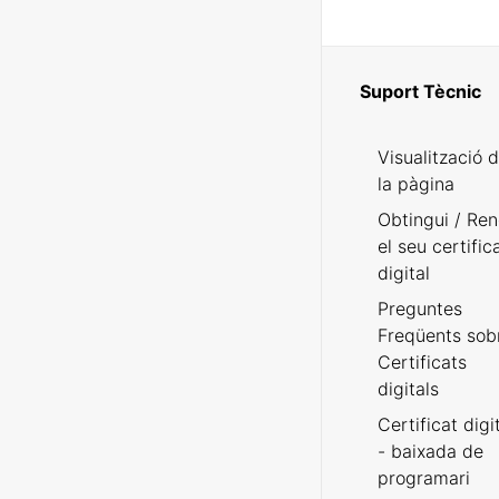
Suport Tècnic
Visualització 
la pàgina
Obtingui / Ren
el seu certific
digital
Preguntes
Freqüents sob
Certificats
digitals
Certificat digi
- baixada de
programari