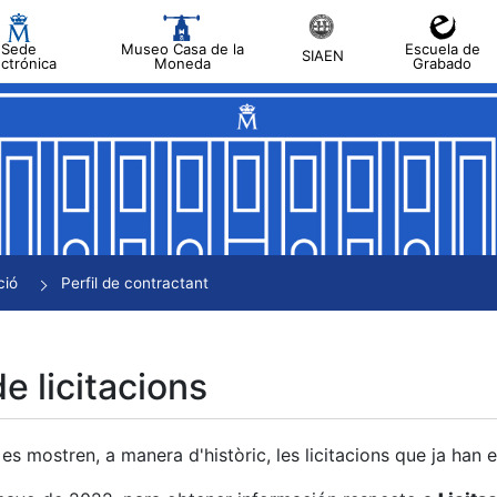
Sede
Museo Casa de la
Escuela de
SIAEN
ectrónica
Moneda
Grabado
a
a
a
a
ció
Perfil de contractant
a
de licitacions
es mostren, a manera d'històric, les licitacions que ja han 