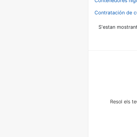
Contenedores higi
Contratación de c
S'estan mostrant
Resol els t