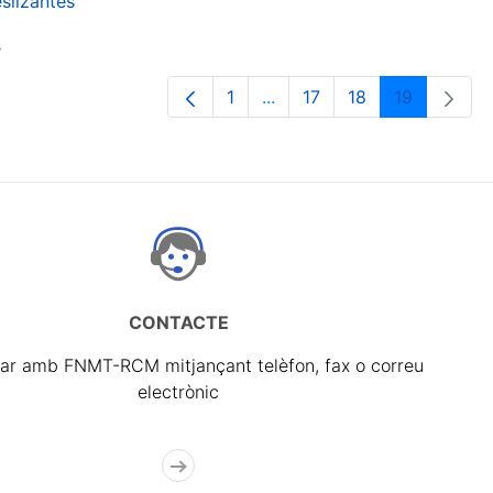
slizantes
s
1
...
17
18
19
Pàgina
Pàgines intermèdies Utilit
Pàgina
Pàgina
Pàgina
CONTACTE
ar amb FNMT-RCM mitjançant telèfon, fax o correu
electrònic