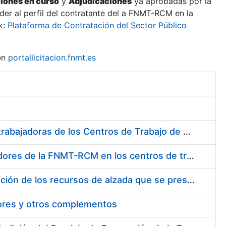
ciones en curso
y
Adjudicaciones
ya aprobadas por la
er al perfil del contratante del a FNMT-RCM en la
k:
Plataforma de Contratación del Sector Público
en
portallicitacion.fnmt.es
Suministro de Protectores Auditivos a medida para las personas trabajadoras de los Centros de Trabajo de Madrid y Burgos
Suministro de gafas graduadas antiproyecciones para los trabajadores de la FNMT-RCM en los centros de trabajo de Madrid y Burgos
Servicios de una empresa externa para el asesoramiento y resolución de los recursos de alzada que se presentan relacionados con procesos de selección para la FNMT-RCM
tores y otros complementos