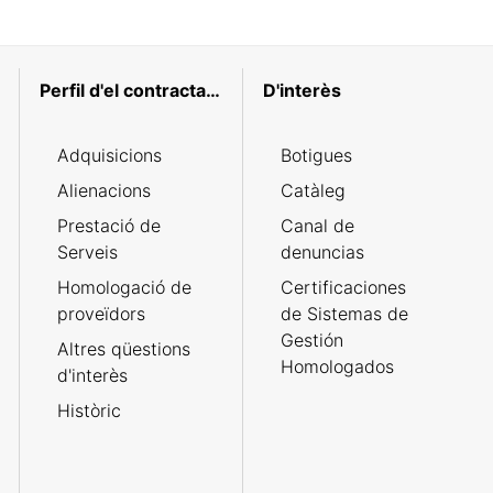
Perfil d'el contractant
D'interès
Adquisicions
Botigues
Alienacions
Catàleg
Prestació de
Canal de
Serveis
denuncias
Homologació de
Certificaciones
proveïdors
de Sistemas de
Gestión
Altres qüestions
Homologados
d'interès
Històric