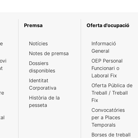
Premsa
Oferta d'ocupació
de
Notícies
Informació
General
Notes de premsa
ovi
OEP Personal
Dossiers
at
Funcionari o
disponibles
Laboral Fix
Identitat
Oferta Pública de
Corporativa
re
Treball / Treball
Història de la
Fix
pesseta
Convocatóries
tal
per a Places
Temporals
Borses de treball