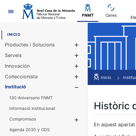
Navegació
FNMT
Ceres
El
INICIO
Productes i Solucions
Mostra/Amag
Serveis
Mostra/Amag
Innovación
Mostra/Amag
Col·leccionista
Mostra/Amag
Inicio
Institu
Institució
Mostra/Amag
130 Aniversario FNMT
Històric 
Informació institucional
Compromisos
Mostra/Amaga
En aquest apartat 
Agenda 2030 y ODS