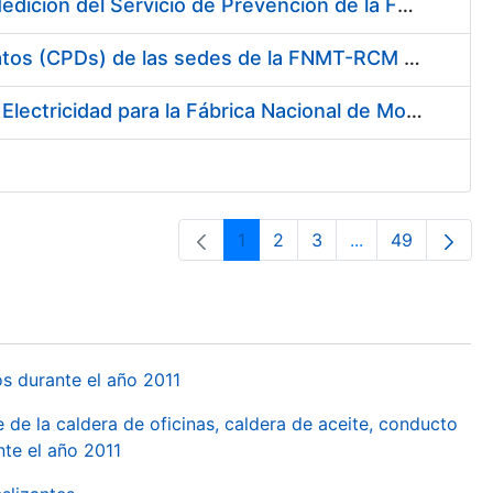
Servicio de Calibración y Verificación Externa de los Equipos de Medición del Servicio de Prevención de la FNMT-RCM
Conexión mediante Fibra Óptica de los Centros de Proceso de Datos (CPDs) de las sedes de la FNMT-RCM de Burgos y Madrid
Contratación de acuerdo marco para el Suministro de Material de Electricidad para la Fábrica Nacional de Moneda y Timbre-Real Casa de la Moneda en su centro de trabajo de Burgos
1
2
3
...
49
Pàgina
Pàgina
Pàgina
Pàgines intermèd
Pàgina
os durante el año 2011
 de la caldera de oficinas, caldera de aceite, conducto
te el año 2011