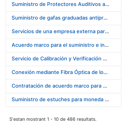
Suministro de Protectores Auditivos a medida para las personas trabajadoras de los Centros de Trabajo de Madrid y Burgos
Suministro de gafas graduadas antiproyecciones para los trabajadores de la FNMT-RCM en los centros de trabajo de Madrid y Burgos
Servicios de una empresa externa para el asesoramiento y resolución de los recursos de alzada que se presentan relacionados con procesos de selección para la FNMT-RCM
Acuerdo marco para el suministro e instalación de persianas, estores y otros complementos
Servicio de Calibración y Verificación Externa de los Equipos de Medición del Servicio de Prevención de la FNMT-RCM
Conexión mediante Fibra Óptica de los Centros de Proceso de Datos (CPDs) de las sedes de la FNMT-RCM de Burgos y Madrid
Contratación de acuerdo marco para el Suministro de Material de Electricidad para la Fábrica Nacional de Moneda y Timbre-Real Casa de la Moneda en su centro de trabajo de Burgos
Suministro de estuches para moneda de 30 €
S'estan mostrant 1 - 10 de 486 resultats.