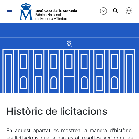
Navegació
Mostra/Amaga
Mostra/Amaga
Mostra/Amaga
Mostra/Amaga
Mostra/Amaga
Històric de licitacions
Mostra/Amaga
En aquest apartat es mostren, a manera d'històric,
les licitacions que ja han estat resoltes, així com les