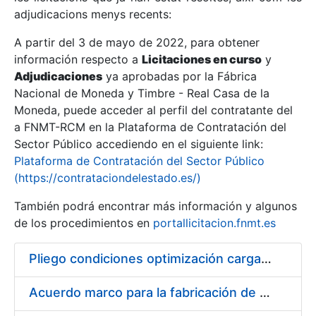
adjudicacions menys recents:
Mostra/Amaga
A partir del 3 de mayo de 2022, para obtener
información respecto a
Licitaciones en curso
y
Mostra/Amaga
Adjudicaciones
ya aprobadas por la Fábrica
Mostra/Amaga
Nacional de Moneda y Timbre - Real Casa de la
Moneda, puede acceder al perfil del contratante del
a FNMT-RCM en la Plataforma de Contratación del
Sector Público accediendo en el siguiente link:
Plataforma de Contratación del Sector Público
(https://contrataciondelestado.es/)
También podrá encontrar más información y algunos
de los procedimientos en
portallicitacion.fnmt.es
Pliego condiciones optimización cargas compras firmado
Mostra/Amaga
Acuerdo marco para la fabricación de piezas