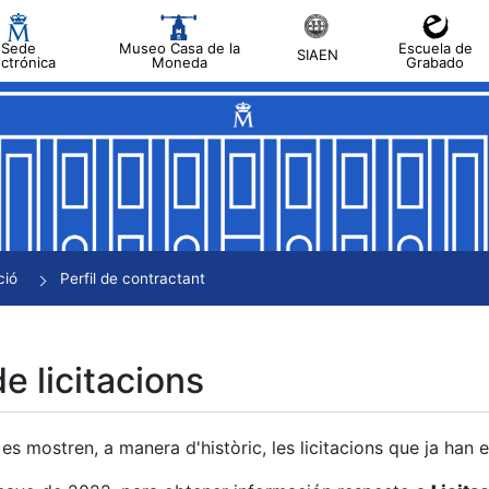
Sede
Museo Casa de la
Escuela de
SIAEN
ectrónica
Moneda
Grabado
a
a
a
a
ció
Perfil de contractant
a
de licitacions
es mostren, a manera d'històric, les licitacions que ja han 