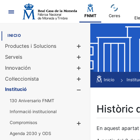
Navegació
FNMT
Ceres
El
INICIO
Productes i Solucions
Mostra/Amag
Serveis
Mostra/Amag
Innovación
Mostra/Amag
Col·leccionista
Mostra/Amag
Inicio
Institu
Institució
Mostra/Amag
130 Aniversario FNMT
Històric 
Informació institucional
Compromisos
Mostra/Amaga
En aquest apartat 
Agenda 2030 y ODS