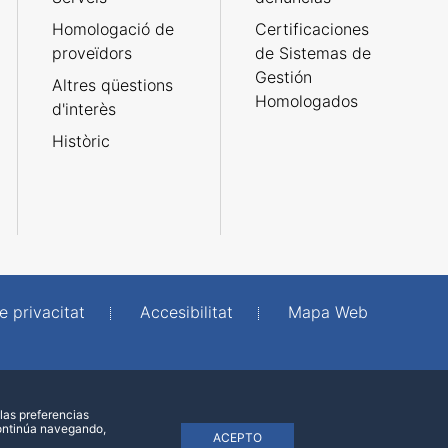
Homologació de
Certificaciones
proveïdors
de Sistemas de
Gestión
Altres qüestions
Homologados
d'interès
Històric
e privacitat
Accesibilitat
Mapa Web
las preferencias
continúa navegando,
ACEPTO