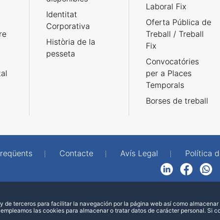
Laboral Fix
Identitat
Oferta Pública de
Corporativa
re
Treball / Treball
Història de la
Fix
pesseta
Convocatóries
tal
per a Places
Temporals
Borses de treball
freqüents
Contacte
Avís Legal
Política d
LinkedIn
Facebook
WhatsApp
 de terceros para facilitar la navegación por la página web así como almacenar 
 empleamos las cookies para almacenar o tratar datos de carácter personal. Si 