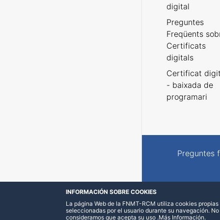
digital
Preguntes
Freqüents sob
Certificats
digitals
Certificat digi
- baixada de
programari
Preguntes 
INFORMACIÓN SOBRE COOKIES
La página Web de la FNMT-RCM utiliza cookies propias y
seleccionadas por el usuario durante su navegación. No
consideramos que acepta su uso
.
Más Información
.