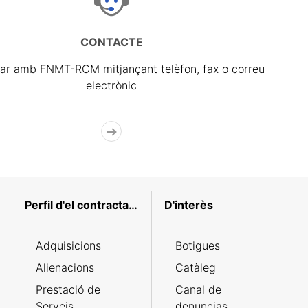
CONTACTE
ar amb FNMT-RCM mitjançant telèfon, fax o correu
electrònic
Perfil d'el contractant
D'interès
Adquisicions
Botigues
Alienacions
Catàleg
Prestació de
Canal de
Serveis
denuncias