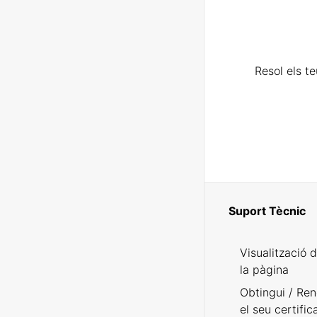
Resol els t
Suport Tècnic
Visualització 
la pàgina
Obtingui / Ren
el seu certific