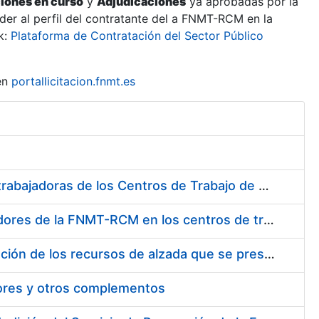
ciones en curso
y
Adjudicaciones
ya aprobadas por la
er al perfil del contratante del a FNMT-RCM en la
k:
Plataforma de Contratación del Sector Público
en
portallicitacion.fnmt.es
Suministro de Protectores Auditivos a medida para las personas trabajadoras de los Centros de Trabajo de Madrid y Burgos
Suministro de gafas graduadas antiproyecciones para los trabajadores de la FNMT-RCM en los centros de trabajo de Madrid y Burgos
Servicios de una empresa externa para el asesoramiento y resolución de los recursos de alzada que se presentan relacionados con procesos de selección para la FNMT-RCM
tores y otros complementos