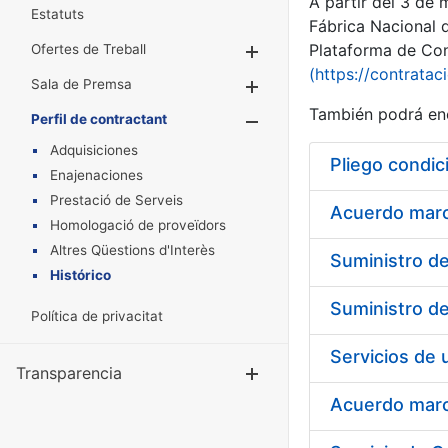
A partir del 3 de
Estatuts
Fábrica Nacional 
Plataforma de Cont
Ofertes de Treball
Mostra/Amaga
(https://contratac
Sala de Premsa
Mostra/Amaga
También podrá enc
Perfil de contractant
Mostra/Amaga
Adquisiciones
Pliego condic
Enajenaciones
Prestació de Serveis
Acuerdo marco
Homologació de proveïdors
Altres Qüestions d'Interès
Histórico
Política de privacitat
Transparencia
Mostra/Amag
Acuerdo marco