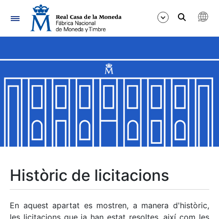
Navegació
Mostra/Amaga
Mostra/Amaga
Mostra/Amaga
Mostra/Amaga
Mostra/Amaga
Històric de licitacions
Mostra/Amaga
En aquest apartat es mostren, a manera d'històric,
les licitacions que ja han estat resoltes, així com les