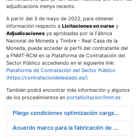
adjudicacions menys recents:
Mostra/Amaga
A partir del 3 de mayo de 2022, para obtener
información respecto a
Licitaciones en curso
y
Mostra/Amaga
Adjudicaciones
ya aprobadas por la Fábrica
Mostra/Amaga
Nacional de Moneda y Timbre - Real Casa de la
Moneda, puede acceder al perfil del contratante del
a FNMT-RCM en la Plataforma de Contratación del
Sector Público accediendo en el siguiente link:
Plataforma de Contratación del Sector Público
(https://contrataciondelestado.es/)
También podrá encontrar más información y algunos
de los procedimientos en
portallicitacion.fnmt.es
Pliego condiciones optimización cargas compras firmado
Mostra/Amaga
Acuerdo marco para la fabricación de piezas