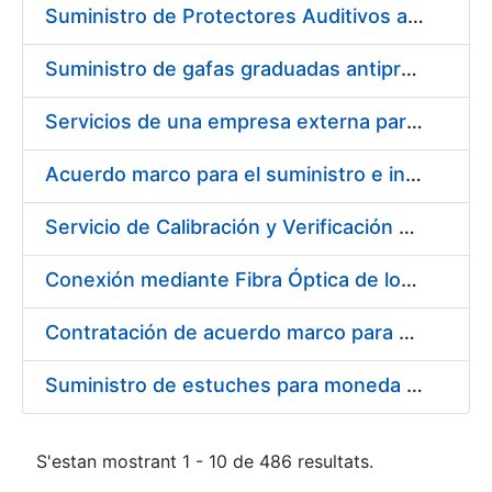
Suministro de Protectores Auditivos a medida para las personas trabajadoras de los Centros de Trabajo de Madrid y Burgos
Suministro de gafas graduadas antiproyecciones para los trabajadores de la FNMT-RCM en los centros de trabajo de Madrid y Burgos
Servicios de una empresa externa para el asesoramiento y resolución de los recursos de alzada que se presentan relacionados con procesos de selección para la FNMT-RCM
Acuerdo marco para el suministro e instalación de persianas, estores y otros complementos
Servicio de Calibración y Verificación Externa de los Equipos de Medición del Servicio de Prevención de la FNMT-RCM
Conexión mediante Fibra Óptica de los Centros de Proceso de Datos (CPDs) de las sedes de la FNMT-RCM de Burgos y Madrid
Contratación de acuerdo marco para el Suministro de Material de Electricidad para la Fábrica Nacional de Moneda y Timbre-Real Casa de la Moneda en su centro de trabajo de Burgos
Suministro de estuches para moneda de 30 €
S'estan mostrant 1 - 10 de 486 resultats.