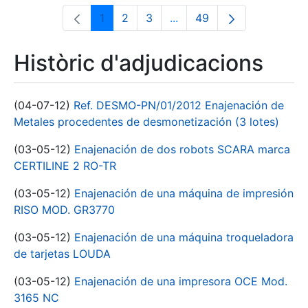
1
2
3
...
49
Pàgina
Pàgina
Pàgina
Pàgines intermèdies Utili
Pàgina
Històric d'adjudicacions
(04-07-12)
Ref. DESMO-PN/01/2012 Enajenación de
Metales procedentes de desmonetización (3 lotes)
(03-05-12)
Enajenación de dos robots SCARA marca
CERTILINE 2 RO-TR
(03-05-12)
Enajenación de una máquina de impresión
RISO MOD. GR3770
(03-05-12)
Enajenación de una máquina troqueladora
de tarjetas LOUDA
(03-05-12)
Enajenación de una impresora OCE Mod.
3165 NC