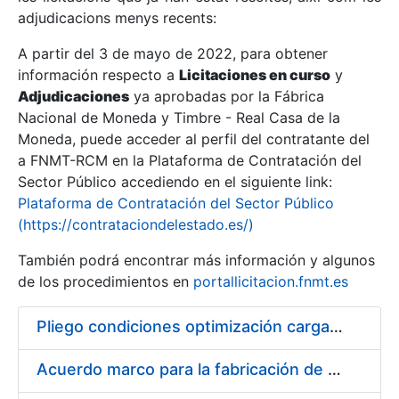
adjudicacions menys recents:
Mostra/Amaga
A partir del 3 de mayo de 2022, para obtener
información respecto a
Licitaciones en curso
y
Mostra/Amaga
Adjudicaciones
ya aprobadas por la Fábrica
Mostra/Amaga
Nacional de Moneda y Timbre - Real Casa de la
Moneda, puede acceder al perfil del contratante del
a FNMT-RCM en la Plataforma de Contratación del
Sector Público accediendo en el siguiente link:
Plataforma de Contratación del Sector Público
(https://contrataciondelestado.es/)
También podrá encontrar más información y algunos
de los procedimientos en
portallicitacion.fnmt.es
Pliego condiciones optimización cargas compras firmado
Mostra/Amaga
Acuerdo marco para la fabricación de piezas