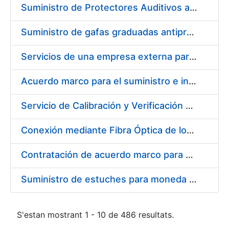
Suministro de Protectores Auditivos a medida para las personas trabajadoras de los Centros de Trabajo de Madrid y Burgos
Suministro de gafas graduadas antiproyecciones para los trabajadores de la FNMT-RCM en los centros de trabajo de Madrid y Burgos
Servicios de una empresa externa para el asesoramiento y resolución de los recursos de alzada que se presentan relacionados con procesos de selección para la FNMT-RCM
Acuerdo marco para el suministro e instalación de persianas, estores y otros complementos
Servicio de Calibración y Verificación Externa de los Equipos de Medición del Servicio de Prevención de la FNMT-RCM
Conexión mediante Fibra Óptica de los Centros de Proceso de Datos (CPDs) de las sedes de la FNMT-RCM de Burgos y Madrid
Contratación de acuerdo marco para el Suministro de Material de Electricidad para la Fábrica Nacional de Moneda y Timbre-Real Casa de la Moneda en su centro de trabajo de Burgos
Suministro de estuches para moneda de 30 €
S'estan mostrant 1 - 10 de 486 resultats.