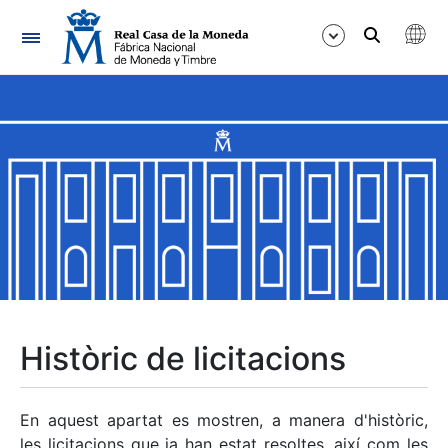
Navegació
Mostra/Amaga
Mostra/Amaga
Mostra/Amaga
Mostra/Amaga
Mostra/Amaga
Històric de licitacions
Mostra/Amaga
En aquest apartat es mostren, a manera d'històric,
les licitacions que ja han estat resoltes, així com les