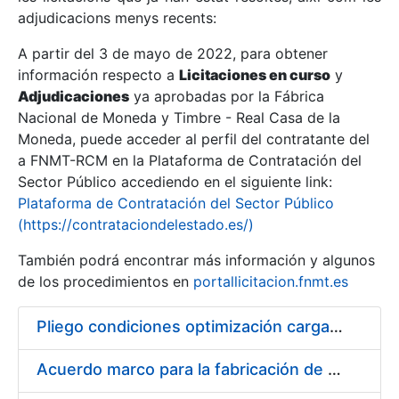
adjudicacions menys recents:
Mostra/Amaga
A partir del 3 de mayo de 2022, para obtener
información respecto a
Licitaciones en curso
y
Mostra/Amaga
Adjudicaciones
ya aprobadas por la Fábrica
Mostra/Amaga
Nacional de Moneda y Timbre - Real Casa de la
Moneda, puede acceder al perfil del contratante del
a FNMT-RCM en la Plataforma de Contratación del
Sector Público accediendo en el siguiente link:
Plataforma de Contratación del Sector Público
(https://contrataciondelestado.es/)
También podrá encontrar más información y algunos
de los procedimientos en
portallicitacion.fnmt.es
Pliego condiciones optimización cargas compras firmado
Mostra/Amaga
Acuerdo marco para la fabricación de piezas