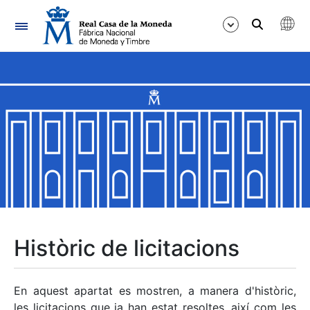
Navegació
Mostra/Amaga
Mostra/Amaga
Mostra/Amaga
Mostra/Amaga
Mostra/Amaga
Històric de licitacions
Mostra/Amaga
En aquest apartat es mostren, a manera d'històric,
les licitacions que ja han estat resoltes, així com les