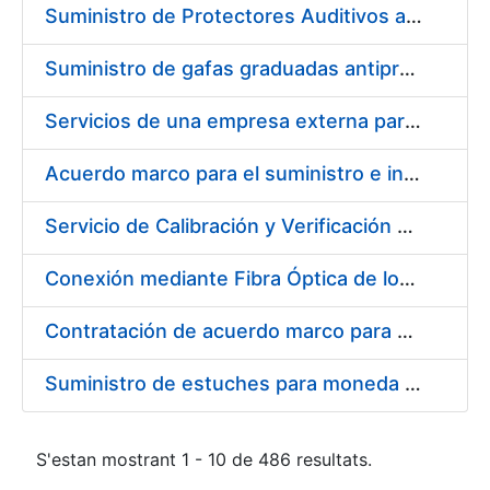
Suministro de Protectores Auditivos a medida para las personas trabajadoras de los Centros de Trabajo de Madrid y Burgos
Suministro de gafas graduadas antiproyecciones para los trabajadores de la FNMT-RCM en los centros de trabajo de Madrid y Burgos
Servicios de una empresa externa para el asesoramiento y resolución de los recursos de alzada que se presentan relacionados con procesos de selección para la FNMT-RCM
Acuerdo marco para el suministro e instalación de persianas, estores y otros complementos
Servicio de Calibración y Verificación Externa de los Equipos de Medición del Servicio de Prevención de la FNMT-RCM
Conexión mediante Fibra Óptica de los Centros de Proceso de Datos (CPDs) de las sedes de la FNMT-RCM de Burgos y Madrid
Contratación de acuerdo marco para el Suministro de Material de Electricidad para la Fábrica Nacional de Moneda y Timbre-Real Casa de la Moneda en su centro de trabajo de Burgos
Suministro de estuches para moneda de 30 €
S'estan mostrant 1 - 10 de 486 resultats.