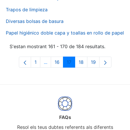
Trapos de limpieza
Diversas bolsas de basura
Papel higiénico doble capa y toallas en rollo de papel
S'estan mostrant 161 - 170 de 184 resultats.
1
...
16
17
18
19
Pàgina
Pàgines intermèdies Utilitzeu TAB per 
Pàgina
Pàgina
Pàgina
Pàgina
FAQs
Resol els teus dubtes referents als diferents