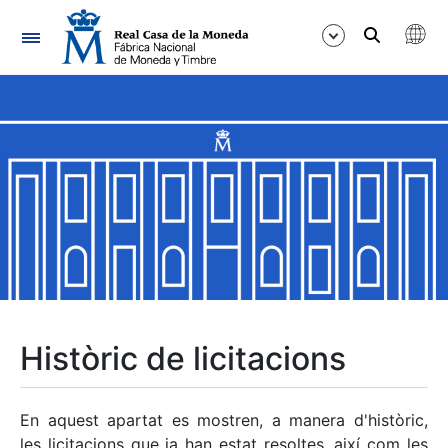
Navegació
Mostra/Amaga
Mostra/Amaga
Mostra/Amaga
Mostra/Amaga
Mostra/Amaga
Històric de licitacions
Mostra/Amaga
En aquest apartat es mostren, a manera d'històric,
les licitacions que ja han estat resoltes, així com les