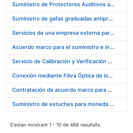
Suministro de Protectores Auditivos a medida para las personas trabajadoras de los Centros de Trabajo de Madrid y Burgos
Suministro de gafas graduadas antiproyecciones para los trabajadores de la FNMT-RCM en los centros de trabajo de Madrid y Burgos
Servicios de una empresa externa para el asesoramiento y resolución de los recursos de alzada que se presentan relacionados con procesos de selección para la FNMT-RCM
Acuerdo marco para el suministro e instalación de persianas, estores y otros complementos
Servicio de Calibración y Verificación Externa de los Equipos de Medición del Servicio de Prevención de la FNMT-RCM
Conexión mediante Fibra Óptica de los Centros de Proceso de Datos (CPDs) de las sedes de la FNMT-RCM de Burgos y Madrid
Contratación de acuerdo marco para el Suministro de Material de Electricidad para la Fábrica Nacional de Moneda y Timbre-Real Casa de la Moneda en su centro de trabajo de Burgos
Suministro de estuches para moneda de 30 €
S'estan mostrant 1 - 10 de 486 resultats.