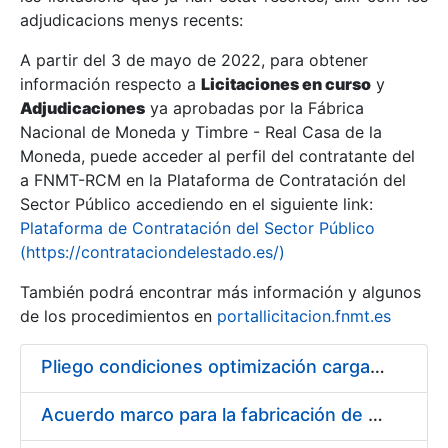
adjudicacions menys recents:
Mostra/Amaga
A partir del 3 de mayo de 2022, para obtener
información respecto a
Licitaciones en curso
y
Mostra/Amaga
Adjudicaciones
ya aprobadas por la Fábrica
Mostra/Amaga
Nacional de Moneda y Timbre - Real Casa de la
Moneda, puede acceder al perfil del contratante del
a FNMT-RCM en la Plataforma de Contratación del
Sector Público accediendo en el siguiente link:
Plataforma de Contratación del Sector Público
(https://contrataciondelestado.es/)
También podrá encontrar más información y algunos
de los procedimientos en
portallicitacion.fnmt.es
Pliego condiciones optimización cargas compras firmado
Mostra/Amaga
Acuerdo marco para la fabricación de piezas