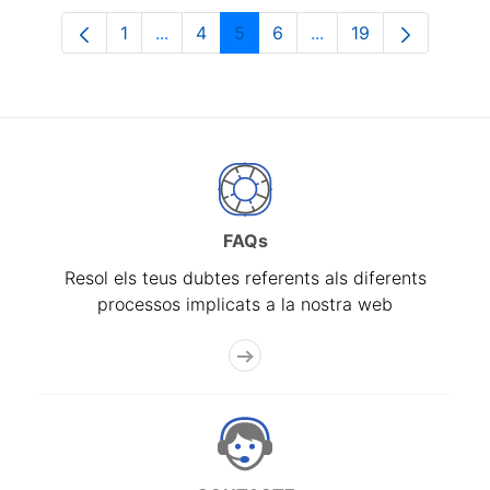
1
...
4
5
6
...
19
Pàgina
Pàgines intermèdies Utilitzeu TAB per n
Pàgina
Pàgina
Pàgina
Pàgines intermèdies 
Pàgina
FAQs
Resol els teus dubtes referents als diferents
processos implicats a la nostra web