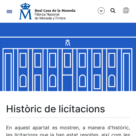
Navegació
Mostra/Amaga
Mostra/Amaga
Mostra/Amaga
Mostra/Amaga
Mostra/Amaga
Històric de licitacions
Mostra/Amaga
En aquest apartat es mostren, a manera d'històric,
les licitacions que ja han estat resoltes, així com les