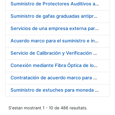
Suministro de Protectores Auditivos a medida para las personas trabajadoras de los Centros de Trabajo de Madrid y Burgos
Suministro de gafas graduadas antiproyecciones para los trabajadores de la FNMT-RCM en los centros de trabajo de Madrid y Burgos
Servicios de una empresa externa para el asesoramiento y resolución de los recursos de alzada que se presentan relacionados con procesos de selección para la FNMT-RCM
Acuerdo marco para el suministro e instalación de persianas, estores y otros complementos
Servicio de Calibración y Verificación Externa de los Equipos de Medición del Servicio de Prevención de la FNMT-RCM
Conexión mediante Fibra Óptica de los Centros de Proceso de Datos (CPDs) de las sedes de la FNMT-RCM de Burgos y Madrid
Contratación de acuerdo marco para el Suministro de Material de Electricidad para la Fábrica Nacional de Moneda y Timbre-Real Casa de la Moneda en su centro de trabajo de Burgos
Suministro de estuches para moneda de 30 €
S'estan mostrant 1 - 10 de 486 resultats.