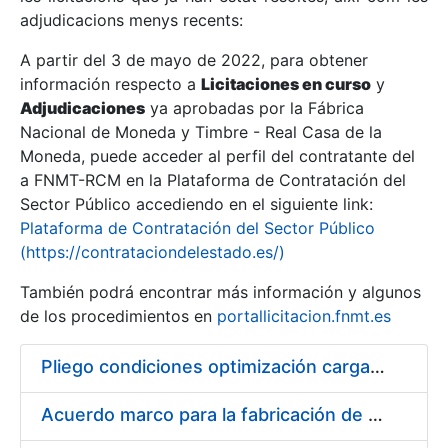
adjudicacions menys recents:
Mostra/Amaga
A partir del 3 de mayo de 2022, para obtener
información respecto a
Licitaciones en curso
y
Mostra/Amaga
Adjudicaciones
ya aprobadas por la Fábrica
Mostra/Amaga
Nacional de Moneda y Timbre - Real Casa de la
Moneda, puede acceder al perfil del contratante del
a FNMT-RCM en la Plataforma de Contratación del
Sector Público accediendo en el siguiente link:
Plataforma de Contratación del Sector Público
(https://contrataciondelestado.es/)
También podrá encontrar más información y algunos
de los procedimientos en
portallicitacion.fnmt.es
Pliego condiciones optimización cargas compras firmado
Mostra/Amaga
Acuerdo marco para la fabricación de piezas