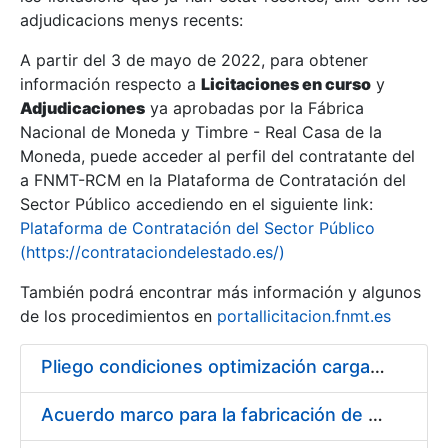
adjudicacions menys recents:
Mostra/Amaga
A partir del 3 de mayo de 2022, para obtener
información respecto a
Licitaciones en curso
y
Mostra/Amaga
Adjudicaciones
ya aprobadas por la Fábrica
Mostra/Amaga
Nacional de Moneda y Timbre - Real Casa de la
Moneda, puede acceder al perfil del contratante del
a FNMT-RCM en la Plataforma de Contratación del
Sector Público accediendo en el siguiente link:
Plataforma de Contratación del Sector Público
(https://contrataciondelestado.es/)
También podrá encontrar más información y algunos
de los procedimientos en
portallicitacion.fnmt.es
Pliego condiciones optimización cargas compras firmado
Mostra/Amaga
Acuerdo marco para la fabricación de piezas