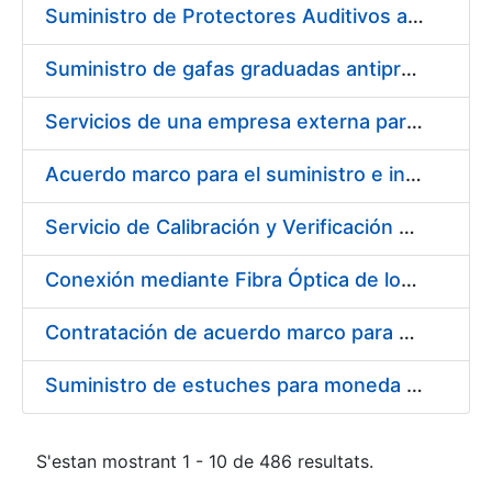
Suministro de Protectores Auditivos a medida para las personas trabajadoras de los Centros de Trabajo de Madrid y Burgos
Suministro de gafas graduadas antiproyecciones para los trabajadores de la FNMT-RCM en los centros de trabajo de Madrid y Burgos
Servicios de una empresa externa para el asesoramiento y resolución de los recursos de alzada que se presentan relacionados con procesos de selección para la FNMT-RCM
Acuerdo marco para el suministro e instalación de persianas, estores y otros complementos
Servicio de Calibración y Verificación Externa de los Equipos de Medición del Servicio de Prevención de la FNMT-RCM
Conexión mediante Fibra Óptica de los Centros de Proceso de Datos (CPDs) de las sedes de la FNMT-RCM de Burgos y Madrid
Contratación de acuerdo marco para el Suministro de Material de Electricidad para la Fábrica Nacional de Moneda y Timbre-Real Casa de la Moneda en su centro de trabajo de Burgos
Suministro de estuches para moneda de 30 €
S'estan mostrant 1 - 10 de 486 resultats.