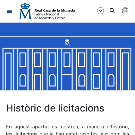
Navegació
Mostra/Amaga
Mostra/Amaga
Mostra/Amaga
Mostra/Amaga
Mostra/Amaga
Històric de licitacions
Mostra/Amaga
En aquest apartat es mostren, a manera d'històric,
les licitacions que ja han estat resoltes, així com les