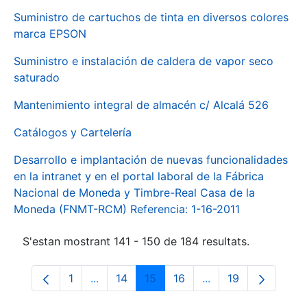
Suministro de cartuchos de tinta en diversos colores
marca EPSON
Suministro e instalación de caldera de vapor seco
saturado
Mantenimiento integral de almacén c/ Alcalá 526
Catálogos y Cartelería
Desarrollo e implantación de nuevas funcionalidades
en la intranet y en el portal laboral de la Fábrica
Nacional de Moneda y Timbre-Real Casa de la
Moneda (FNMT-RCM) Referencia: 1-16-2011
S'estan mostrant 141 - 150 de 184 resultats.
1
...
14
15
16
...
19
Pàgina
Pàgines intermèdies Utilitzeu TAB per na
Pàgina
Pàgina
Pàgina
Pàgines intermèdies
Pàgina