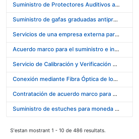
Suministro de Protectores Auditivos a medida para las personas trabajadoras de los Centros de Trabajo de Madrid y Burgos
Suministro de gafas graduadas antiproyecciones para los trabajadores de la FNMT-RCM en los centros de trabajo de Madrid y Burgos
Servicios de una empresa externa para el asesoramiento y resolución de los recursos de alzada que se presentan relacionados con procesos de selección para la FNMT-RCM
Acuerdo marco para el suministro e instalación de persianas, estores y otros complementos
Servicio de Calibración y Verificación Externa de los Equipos de Medición del Servicio de Prevención de la FNMT-RCM
Conexión mediante Fibra Óptica de los Centros de Proceso de Datos (CPDs) de las sedes de la FNMT-RCM de Burgos y Madrid
Contratación de acuerdo marco para el Suministro de Material de Electricidad para la Fábrica Nacional de Moneda y Timbre-Real Casa de la Moneda en su centro de trabajo de Burgos
Suministro de estuches para moneda de 30 €
S'estan mostrant 1 - 10 de 486 resultats.