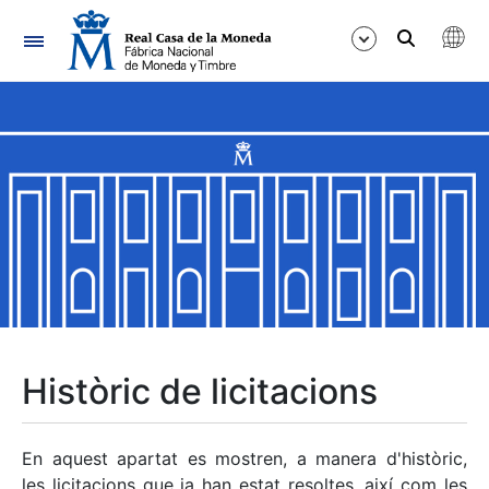
Navegació
Mostra/Amaga
Mostra/Amaga
Mostra/Amaga
Mostra/Amaga
Mostra/Amaga
Històric de licitacions
Mostra/Amaga
En aquest apartat es mostren, a manera d'històric,
les licitacions que ja han estat resoltes, així com les