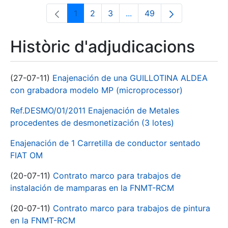
1
2
3
...
49
Pàgina
Pàgina
Pàgina
Pàgines intermèdies Utili
Pàgina
Històric d'adjudicacions
(27-07-11)
Enajenación de una GUILLOTINA ALDEA
con grabadora modelo MP (microprocessor)
Ref.DESMO/01/2011 Enajenación de Metales
procedentes de desmonetización (3 lotes)
Enajenación de 1 Carretilla de conductor sentado
FIAT OM
(20-07-11)
Contrato marco para trabajos de
instalación de mamparas en la FNMT-RCM
(20-07-11)
Contrato marco para trabajos de pintura
en la FNMT-RCM