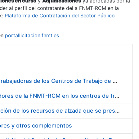
ciones en curso
y
Adjudicaciones
ya aprobadas por la
er al perfil del contratante del a FNMT-RCM en la
k:
Plataforma de Contratación del Sector Público
en
portallicitacion.fnmt.es
Suministro de Protectores Auditivos a medida para las personas trabajadoras de los Centros de Trabajo de Madrid y Burgos
Suministro de gafas graduadas antiproyecciones para los trabajadores de la FNMT-RCM en los centros de trabajo de Madrid y Burgos
Servicios de una empresa externa para el asesoramiento y resolución de los recursos de alzada que se presentan relacionados con procesos de selección para la FNMT-RCM
tores y otros complementos