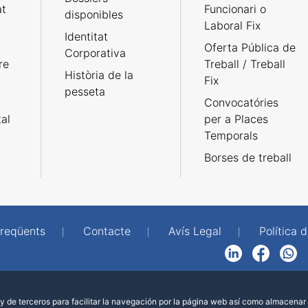
at
Funcionari o
disponibles
Laboral Fix
Identitat
Oferta Pública de
Corporativa
re
Treball / Treball
Història de la
Fix
pesseta
Convocatóries
tal
per a Places
Temporals
Borses de treball
freqüents
Contacte
Avís Legal
Política d
LinkedIn
Facebook
WhatsApp
 de terceros para facilitar la navegación por la página web así como almacenar 