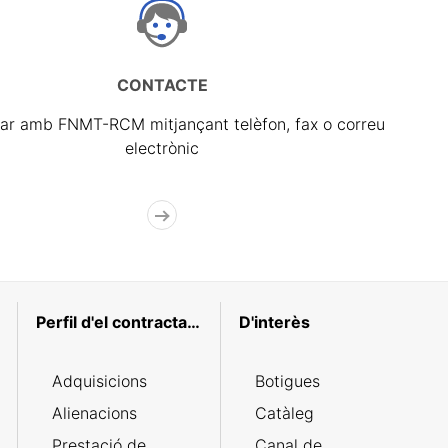
CONTACTE
ar amb FNMT-RCM mitjançant telèfon, fax o correu
electrònic
Perfil d'el contractant
D'interès
Adquisicions
Botigues
Alienacions
Catàleg
Prestació de
Canal de