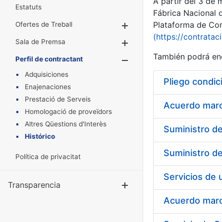
A partir del 3 de
Estatuts
Fábrica Nacional 
Plataforma de Cont
Ofertes de Treball
Mostra/Amaga
(https://contratac
Sala de Premsa
Mostra/Amaga
También podrá enc
Perfil de contractant
Mostra/Amaga
Adquisiciones
Pliego condic
Enajenaciones
Prestació de Serveis
Acuerdo marco
Homologació de proveïdors
Altres Qüestions d'Interès
Histórico
Política de privacitat
Transparencia
Mostra/Amag
Acuerdo marco