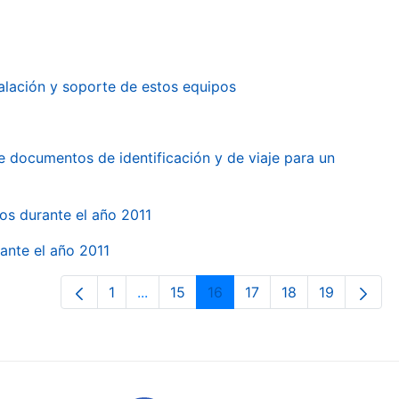
alación y soporte de estos equipos
e documentos de identificación y de viaje para un
gos durante el año 2011
ante el año 2011
1
...
15
16
17
18
19
Pàgina
Pàgines intermèdies Utilitzeu TAB per
Pàgina
Pàgina
Pàgina
Pàgina
Pàgina