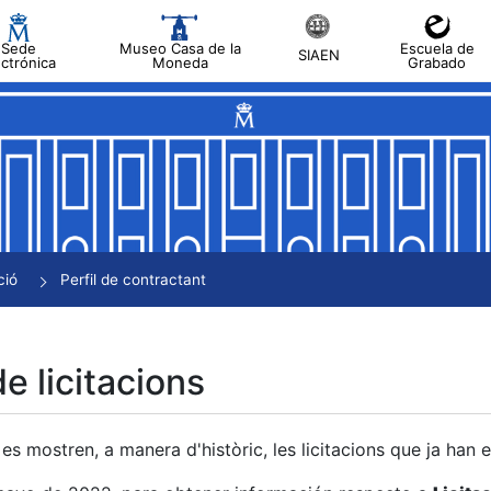
Sede
Museo Casa de la
Escuela de
SIAEN
ectrónica
Moneda
Grabado
a
a
a
a
ció
Perfil de contractant
a
de licitacions
es mostren, a manera d'històric, les licitacions que ja han 