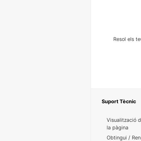
Resol els t
Suport Tècnic
Visualització 
la pàgina
Obtingui / Ren