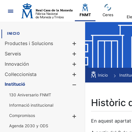
Navegació
FNMT
Ceres
El
INICIO
Productes i Solucions
Mostra/Amag
Serveis
Mostra/Amag
Innovación
Mostra/Amag
Col·leccionista
Mostra/Amag
Inicio
Institu
Institució
Mostra/Amag
130 Aniversario FNMT
Històric 
Informació institucional
Compromisos
Mostra/Amaga
En aquest apartat 
Agenda 2030 y ODS