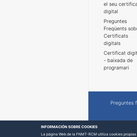
el seu certific
digital
Preguntes
Freqüents sob
Certificats
digitals
Certificat digi
- baixada de
programari
Preguntes 
INFORMACIÓN SOBRE COOKIES
La página Web de la FNMT-RCM utiliza cookies propias y