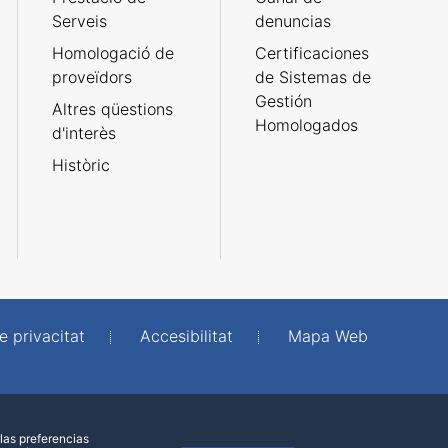
Serveis
denuncias
Homologació de
Certificaciones
proveïdors
de Sistemas de
Gestión
Altres qüestions
Homologados
d'interès
Històric
e privacitat
Accesibilitat
Mapa Web
las preferencias