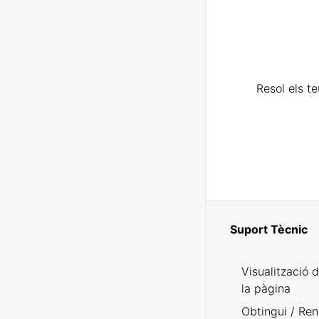
Resol els t
Suport Tècnic
Visualització 
la pàgina
Obtingui / Ren