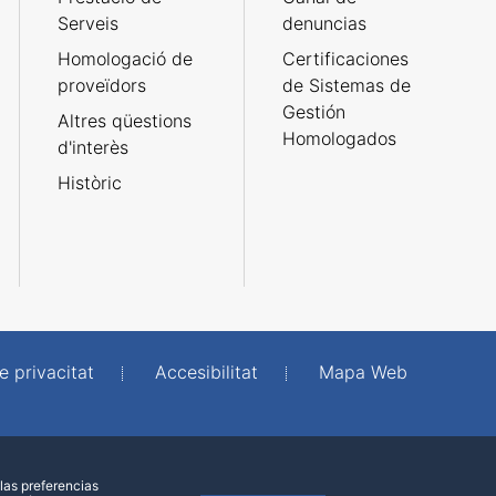
Serveis
denuncias
Homologació de
Certificaciones
proveïdors
de Sistemas de
Gestión
Altres qüestions
Homologados
d'interès
Històric
e privacitat
Accesibilitat
Mapa Web
las preferencias