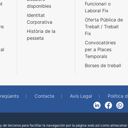
at
Funcionari o
disponibles
Laboral Fix
Identitat
Oferta Pública de
Corporativa
re
Treball / Treball
Història de la
Fix
pesseta
Convocatóries
tal
per a Places
Temporals
Borses de treball
freqüents
Contacte
Avís Legal
Política d
LinkedIn
Facebook
WhatsApp
 de terceros para facilitar la navegación por la página web así como almacenar 