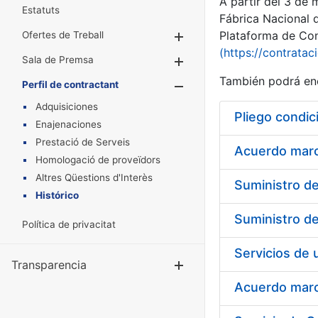
A partir del 3 de
Estatuts
Fábrica Nacional 
Plataforma de Cont
Ofertes de Treball
Mostra/Amaga
(https://contratac
Sala de Premsa
Mostra/Amaga
También podrá enc
Perfil de contractant
Mostra/Amaga
Adquisiciones
Pliego condic
Enajenaciones
Prestació de Serveis
Acuerdo marco
Homologació de proveïdors
Altres Qüestions d'Interès
Histórico
Política de privacitat
Transparencia
Mostra/Amag
Acuerdo marco