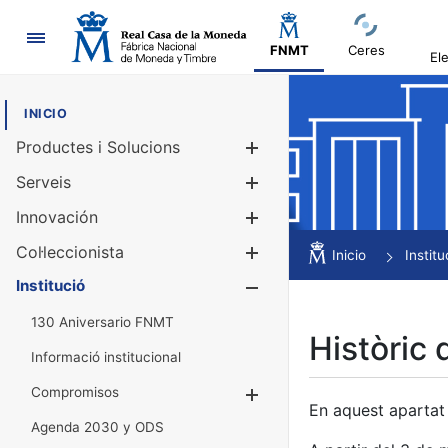
Navegació
FNMT
Ceres
El
INICIO
Productes i Solucions
Mostra/Amag
Serveis
Mostra/Amag
Innovación
Mostra/Amag
Col·leccionista
Mostra/Amag
Inicio
Institu
Institució
Mostra/Amag
130 Aniversario FNMT
Històric 
Informació institucional
Compromisos
Mostra/Amaga
En aquest apartat 
Agenda 2030 y ODS