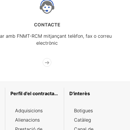
CONTACTE
ar amb FNMT-RCM mitjançant telèfon, fax o correu
electrònic
Perfil d'el contractant
D'interès
Adquisicions
Botigues
Alienacions
Catàleg
Prestació de
Canal de