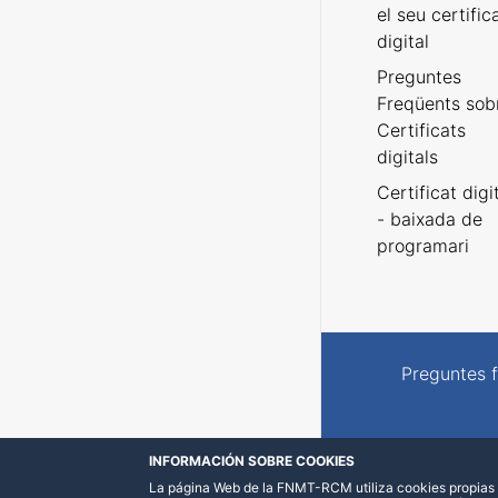
el seu certific
digital
Preguntes
Freqüents sob
Certificats
digitals
Certificat digi
- baixada de
programari
Preguntes 
INFORMACIÓN SOBRE COOKIES
La página Web de la FNMT-RCM utiliza cookies propias y