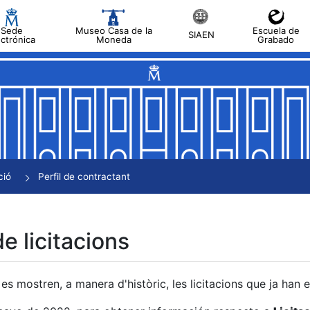
Sede
Museo Casa de la
Escuela de
SIAEN
ectrónica
Moneda
Grabado
a
a
a
a
ció
Perfil de contractant
a
de licitacions
es mostren, a manera d'històric, les licitacions que ja han 