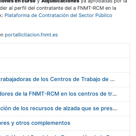
ciones en curso
y
Adjudicaciones
ya aprobadas por la
er al perfil del contratante del a FNMT-RCM en la
k:
Plataforma de Contratación del Sector Público
en
portallicitacion.fnmt.es
Suministro de Protectores Auditivos a medida para las personas trabajadoras de los Centros de Trabajo de Madrid y Burgos
Suministro de gafas graduadas antiproyecciones para los trabajadores de la FNMT-RCM en los centros de trabajo de Madrid y Burgos
Servicios de una empresa externa para el asesoramiento y resolución de los recursos de alzada que se presentan relacionados con procesos de selección para la FNMT-RCM
tores y otros complementos