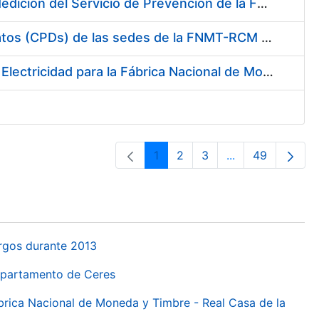
Servicio de Calibración y Verificación Externa de los Equipos de Medición del Servicio de Prevención de la FNMT-RCM
Conexión mediante Fibra Óptica de los Centros de Proceso de Datos (CPDs) de las sedes de la FNMT-RCM de Burgos y Madrid
Contratación de acuerdo marco para el Suministro de Material de Electricidad para la Fábrica Nacional de Moneda y Timbre-Real Casa de la Moneda en su centro de trabajo de Burgos
1
2
3
...
49
Pàgina
Pàgina
Pàgina
Pàgines intermèd
Pàgina
urgos durante 2013
Departamento de Ceres
ábrica Nacional de Moneda y Timbre - Real Casa de la