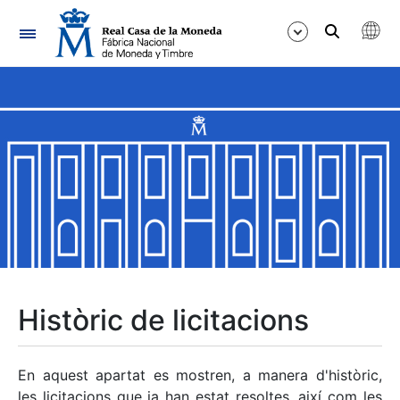
Navegació
Mostra/Amaga
Mostra/Amaga
Mostra/Amaga
Mostra/Amaga
Mostra/Amaga
Històric de licitacions
Mostra/Amaga
En aquest apartat es mostren, a manera d'històric,
les licitacions que ja han estat resoltes, així com les