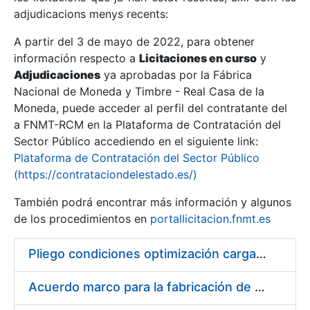
adjudicacions menys recents:
Mostra/Amaga
A partir del 3 de mayo de 2022, para obtener
información respecto a
Licitaciones en curso
y
Mostra/Amaga
Adjudicaciones
ya aprobadas por la Fábrica
Mostra/Amaga
Nacional de Moneda y Timbre - Real Casa de la
Moneda, puede acceder al perfil del contratante del
a FNMT-RCM en la Plataforma de Contratación del
Sector Público accediendo en el siguiente link:
Plataforma de Contratación del Sector Público
(https://contrataciondelestado.es/)
También podrá encontrar más información y algunos
de los procedimientos en
portallicitacion.fnmt.es
Pliego condiciones optimización cargas compras firmado
Mostra/Amaga
Acuerdo marco para la fabricación de piezas