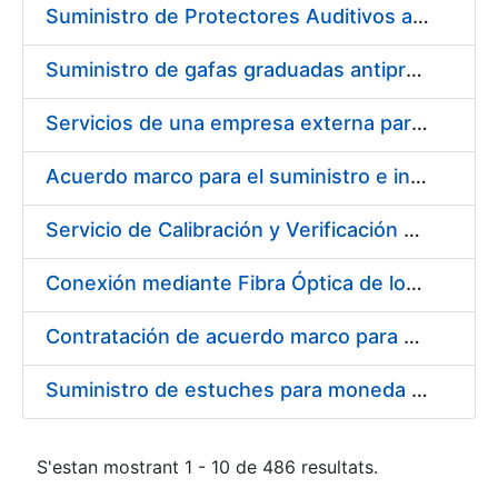
Suministro de Protectores Auditivos a medida para las personas trabajadoras de los Centros de Trabajo de Madrid y Burgos
Suministro de gafas graduadas antiproyecciones para los trabajadores de la FNMT-RCM en los centros de trabajo de Madrid y Burgos
Servicios de una empresa externa para el asesoramiento y resolución de los recursos de alzada que se presentan relacionados con procesos de selección para la FNMT-RCM
Acuerdo marco para el suministro e instalación de persianas, estores y otros complementos
Servicio de Calibración y Verificación Externa de los Equipos de Medición del Servicio de Prevención de la FNMT-RCM
Conexión mediante Fibra Óptica de los Centros de Proceso de Datos (CPDs) de las sedes de la FNMT-RCM de Burgos y Madrid
Contratación de acuerdo marco para el Suministro de Material de Electricidad para la Fábrica Nacional de Moneda y Timbre-Real Casa de la Moneda en su centro de trabajo de Burgos
Suministro de estuches para moneda de 30 €
S'estan mostrant 1 - 10 de 486 resultats.