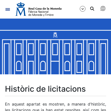
Navegació
Mostra/Amaga
Mostra/Amaga
Mostra/Amaga
Mostra/Amaga
Mostra/Amaga
Històric de licitacions
Mostra/Amaga
En aquest apartat es mostren, a manera d'històric,
les licitacions que ja han estat resoltes, així com les