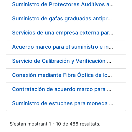
Suministro de Protectores Auditivos a medida para las personas trabajadoras de los Centros de Trabajo de Madrid y Burgos
Suministro de gafas graduadas antiproyecciones para los trabajadores de la FNMT-RCM en los centros de trabajo de Madrid y Burgos
Servicios de una empresa externa para el asesoramiento y resolución de los recursos de alzada que se presentan relacionados con procesos de selección para la FNMT-RCM
Acuerdo marco para el suministro e instalación de persianas, estores y otros complementos
Servicio de Calibración y Verificación Externa de los Equipos de Medición del Servicio de Prevención de la FNMT-RCM
Conexión mediante Fibra Óptica de los Centros de Proceso de Datos (CPDs) de las sedes de la FNMT-RCM de Burgos y Madrid
Contratación de acuerdo marco para el Suministro de Material de Electricidad para la Fábrica Nacional de Moneda y Timbre-Real Casa de la Moneda en su centro de trabajo de Burgos
Suministro de estuches para moneda de 30 €
S'estan mostrant 1 - 10 de 486 resultats.