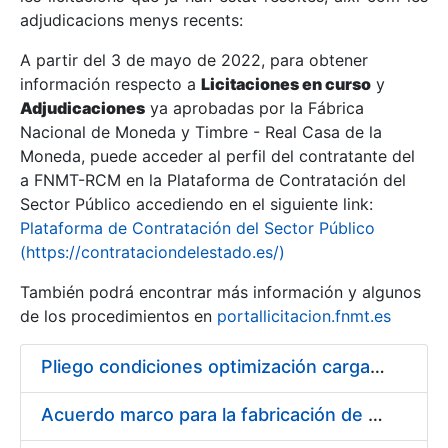
adjudicacions menys recents:
Mostra/Amaga
A partir del 3 de mayo de 2022, para obtener
información respecto a
Licitaciones en curso
y
Mostra/Amaga
Adjudicaciones
ya aprobadas por la Fábrica
Mostra/Amaga
Nacional de Moneda y Timbre - Real Casa de la
Moneda, puede acceder al perfil del contratante del
a FNMT-RCM en la Plataforma de Contratación del
Sector Público accediendo en el siguiente link:
Plataforma de Contratación del Sector Público
(https://contrataciondelestado.es/)
También podrá encontrar más información y algunos
de los procedimientos en
portallicitacion.fnmt.es
Pliego condiciones optimización cargas compras firmado
Mostra/Amaga
Acuerdo marco para la fabricación de piezas