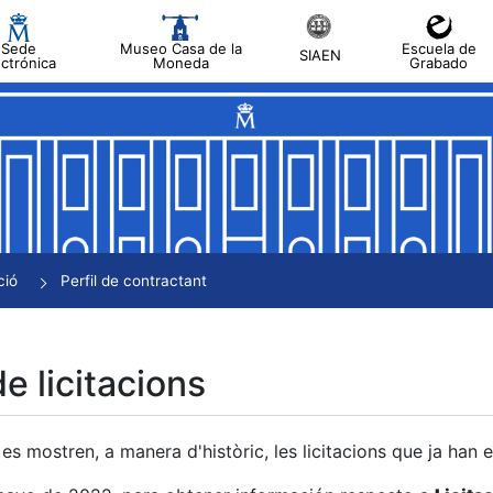
Sede
Museo Casa de la
Escuela de
SIAEN
ectrónica
Moneda
Grabado
a
a
a
a
ció
Perfil de contractant
a
de licitacions
es mostren, a manera d'històric, les licitacions que ja han 