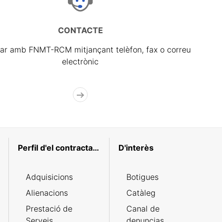
CONTACTE
ar amb FNMT-RCM mitjançant telèfon, fax o correu
electrònic
Perfil d'el contractant
D'interès
Adquisicions
Botigues
Alienacions
Catàleg
Prestació de
Canal de
Serveis
denuncias