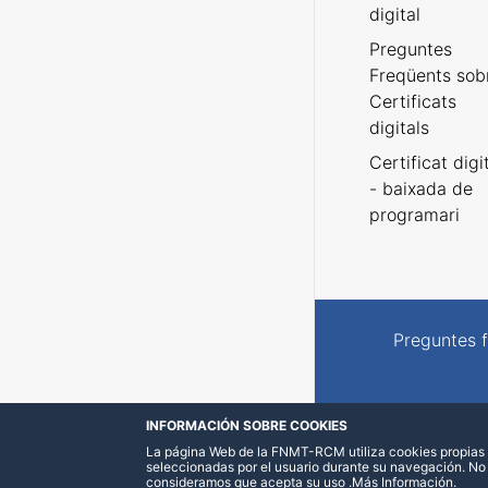
digital
Preguntes
Freqüents sob
Certificats
digitals
Certificat digi
- baixada de
programari
Preguntes 
INFORMACIÓN SOBRE COOKIES
La página Web de la FNMT-RCM utiliza cookies propias y
seleccionadas por el usuario durante su navegación. No
consideramos que acepta su uso
.
Más Información
.