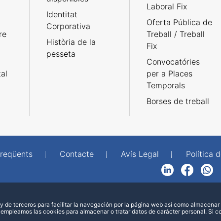
Laboral Fix
Identitat
Oferta Pública de
Corporativa
re
Treball / Treball
Història de la
Fix
pesseta
Convocatóries
tal
per a Places
Temporals
Borses de treball
freqüents
Contacte
Avís Legal
Política d
LinkedIn
Facebook
WhatsApp
 de terceros para facilitar la navegación por la página web así como almacenar 
 empleamos las cookies para almacenar o tratar datos de carácter personal. Si 