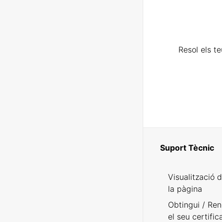
Resol els t
Suport Tècnic
Visualització 
la pàgina
Obtingui / Ren
el seu certific