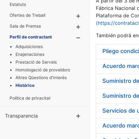
A partir del 3 de
Estatuts
Fábrica Nacional 
Plataforma de Cont
Ofertes de Treball
Mostra/Amaga
(https://contratac
Sala de Premsa
Mostra/Amaga
También podrá enc
Perfil de contractant
Mostra/Amaga
Adquisiciones
Pliego condic
Enajenaciones
Prestació de Serveis
Acuerdo marco
Homologació de proveïdors
Altres Qüestions d'Interès
Histórico
Política de privacitat
Transparencia
Mostra/Amag
Acuerdo marco