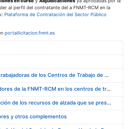
ciones en curso
y
Adjudicaciones
ya aprobadas por la
er al perfil del contratante del a FNMT-RCM en la
k:
Plataforma de Contratación del Sector Público
en
portallicitacion.fnmt.es
Suministro de Protectores Auditivos a medida para las personas trabajadoras de los Centros de Trabajo de Madrid y Burgos
Suministro de gafas graduadas antiproyecciones para los trabajadores de la FNMT-RCM en los centros de trabajo de Madrid y Burgos
Servicios de una empresa externa para el asesoramiento y resolución de los recursos de alzada que se presentan relacionados con procesos de selección para la FNMT-RCM
tores y otros complementos