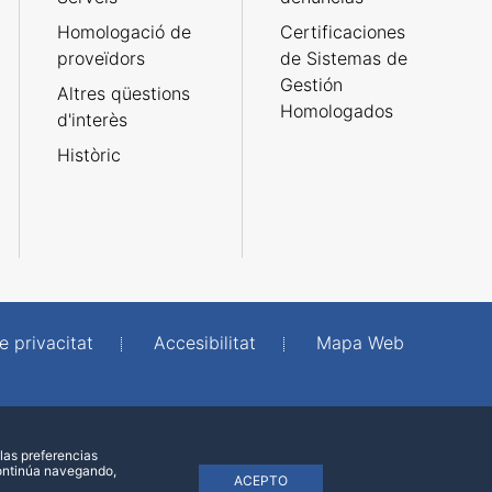
Homologació de
Certificaciones
proveïdors
de Sistemas de
Gestión
Altres qüestions
Homologados
d'interès
Històric
e privacitat
Accesibilitat
Mapa Web
las preferencias
continúa navegando,
ACEPTO