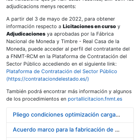
adjudicacions menys recents:
Mostra/Amaga
A partir del 3 de mayo de 2022, para obtener
información respecto a
Licitaciones en curso
y
Mostra/Amaga
Adjudicaciones
ya aprobadas por la Fábrica
Mostra/Amaga
Nacional de Moneda y Timbre - Real Casa de la
Moneda, puede acceder al perfil del contratante del
a FNMT-RCM en la Plataforma de Contratación del
Sector Público accediendo en el siguiente link:
Plataforma de Contratación del Sector Público
(https://contrataciondelestado.es/)
También podrá encontrar más información y algunos
de los procedimientos en
portallicitacion.fnmt.es
Pliego condiciones optimización cargas compras firmado
Mostra/Amaga
Acuerdo marco para la fabricación de piezas