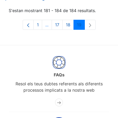
S'estan mostrant 181 - 184 de 184 resultats.
1
...
17
18
19
Pàgina
Pàgines intermèdies Utilitzeu TAB p
Pàgina
Pàgina
Pàgina
FAQs
Resol els teus dubtes referents als diferents
processos implicats a la nostra web