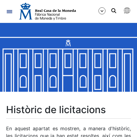
Navegació
Mostra/Amaga
Mostra/Amaga
Mostra/Amaga
Mostra/Amaga
Mostra/Amaga
Històric de licitacions
Mostra/Amaga
En aquest apartat es mostren, a manera d'històric,
les licitacions que ja han estat resoltes, així com les