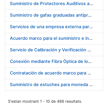
Suministro de Protectores Auditivos a medida para las personas trabajadoras de los Centros de Trabajo de Madrid y Burgos
Suministro de gafas graduadas antiproyecciones para los trabajadores de la FNMT-RCM en los centros de trabajo de Madrid y Burgos
Servicios de una empresa externa para el asesoramiento y resolución de los recursos de alzada que se presentan relacionados con procesos de selección para la FNMT-RCM
Acuerdo marco para el suministro e instalación de persianas, estores y otros complementos
Servicio de Calibración y Verificación Externa de los Equipos de Medición del Servicio de Prevención de la FNMT-RCM
Conexión mediante Fibra Óptica de los Centros de Proceso de Datos (CPDs) de las sedes de la FNMT-RCM de Burgos y Madrid
Contratación de acuerdo marco para el Suministro de Material de Electricidad para la Fábrica Nacional de Moneda y Timbre-Real Casa de la Moneda en su centro de trabajo de Burgos
Suministro de estuches para moneda de 30 €
S'estan mostrant 1 - 10 de 486 resultats.