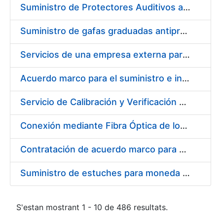
Suministro de Protectores Auditivos a medida para las personas trabajadoras de los Centros de Trabajo de Madrid y Burgos
Suministro de gafas graduadas antiproyecciones para los trabajadores de la FNMT-RCM en los centros de trabajo de Madrid y Burgos
Servicios de una empresa externa para el asesoramiento y resolución de los recursos de alzada que se presentan relacionados con procesos de selección para la FNMT-RCM
Acuerdo marco para el suministro e instalación de persianas, estores y otros complementos
Servicio de Calibración y Verificación Externa de los Equipos de Medición del Servicio de Prevención de la FNMT-RCM
Conexión mediante Fibra Óptica de los Centros de Proceso de Datos (CPDs) de las sedes de la FNMT-RCM de Burgos y Madrid
Contratación de acuerdo marco para el Suministro de Material de Electricidad para la Fábrica Nacional de Moneda y Timbre-Real Casa de la Moneda en su centro de trabajo de Burgos
Suministro de estuches para moneda de 30 €
S'estan mostrant 1 - 10 de 486 resultats.