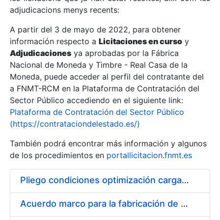
adjudicacions menys recents:
Mostra/Amaga
A partir del 3 de mayo de 2022, para obtener
información respecto a
Licitaciones en curso
y
Mostra/Amaga
Adjudicaciones
ya aprobadas por la Fábrica
Mostra/Amaga
Nacional de Moneda y Timbre - Real Casa de la
Moneda, puede acceder al perfil del contratante del
a FNMT-RCM en la Plataforma de Contratación del
Sector Público accediendo en el siguiente link:
Plataforma de Contratación del Sector Público
(https://contrataciondelestado.es/)
También podrá encontrar más información y algunos
de los procedimientos en
portallicitacion.fnmt.es
Pliego condiciones optimización cargas compras firmado
Mostra/Amaga
Acuerdo marco para la fabricación de piezas