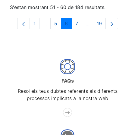
S'estan mostrant 51 - 60 de 184 resultats.
1
...
5
6
7
...
19
Pàgina
Pàgines intermèdies Utilitzeu TAB per n
Pàgina
Pàgina
Pàgina
Pàgines intermèdies 
Pàgina
FAQs
Resol els teus dubtes referents als diferents
processos implicats a la nostra web