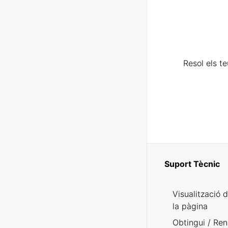
Resol els t
Suport Tècnic
Visualització 
la pàgina
Obtingui / Ren