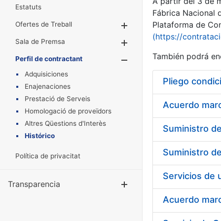
A partir del 3 de
Estatuts
Fábrica Nacional 
Plataforma de Cont
Ofertes de Treball
Mostra/Amaga
(https://contratac
Sala de Premsa
Mostra/Amaga
También podrá enc
Perfil de contractant
Mostra/Amaga
Adquisiciones
Pliego condic
Enajenaciones
Prestació de Serveis
Acuerdo marco
Homologació de proveïdors
Altres Qüestions d'Interès
Histórico
Política de privacitat
Transparencia
Mostra/Amag
Acuerdo marco