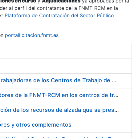
ciones en curso
y
Adjudicaciones
ya aprobadas por la
er al perfil del contratante del a FNMT-RCM en la
k:
Plataforma de Contratación del Sector Público
en
portallicitacion.fnmt.es
Suministro de Protectores Auditivos a medida para las personas trabajadoras de los Centros de Trabajo de Madrid y Burgos
Suministro de gafas graduadas antiproyecciones para los trabajadores de la FNMT-RCM en los centros de trabajo de Madrid y Burgos
Servicios de una empresa externa para el asesoramiento y resolución de los recursos de alzada que se presentan relacionados con procesos de selección para la FNMT-RCM
tores y otros complementos