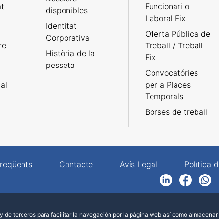
at
Funcionari o
disponibles
Laboral Fix
Identitat
Oferta Pública de
Corporativa
re
Treball / Treball
Història de la
Fix
pesseta
Convocatóries
tal
per a Places
Temporals
Borses de treball
freqüents
Contacte
Avís Legal
Política d
LinkedIn
Facebook
WhatsApp
 de terceros para facilitar la navegación por la página web así como almacenar 