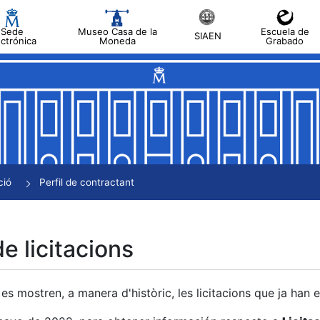
Sede
Museo Casa de la
Escuela de
SIAEN
ectrónica
Moneda
Grabado
a
a
a
a
ció
Perfil de contractant
a
de licitacions
es mostren, a manera d'històric, les licitacions que ja han 