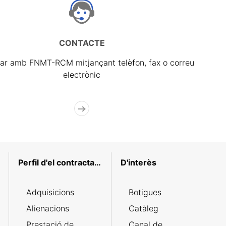
CONTACTE
ar amb FNMT-RCM mitjançant telèfon, fax o correu
electrònic
Perfil d'el contractant
D'interès
Adquisicions
Botigues
Alienacions
Catàleg
Prestació de
Canal de