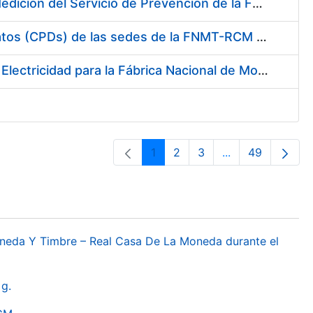
Servicio de Calibración y Verificación Externa de los Equipos de Medición del Servicio de Prevención de la FNMT-RCM
Conexión mediante Fibra Óptica de los Centros de Proceso de Datos (CPDs) de las sedes de la FNMT-RCM de Burgos y Madrid
Contratación de acuerdo marco para el Suministro de Material de Electricidad para la Fábrica Nacional de Moneda y Timbre-Real Casa de la Moneda en su centro de trabajo de Burgos
1
2
3
...
49
Pàgina
Pàgina
Pàgina
Pàgines intermèd
Pàgina
oneda Y Timbre – Real Casa De La Moneda durante el
g.