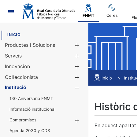
Navegació
FNMT
Ceres
El
INICIO
Productes i Solucions
Mostra/Amag
Serveis
Mostra/Amag
Innovación
Mostra/Amag
Col·leccionista
Mostra/Amag
Inicio
Institu
Institució
Mostra/Amag
130 Aniversario FNMT
Històric 
Informació institucional
Compromisos
Mostra/Amaga
En aquest apartat 
Agenda 2030 y ODS