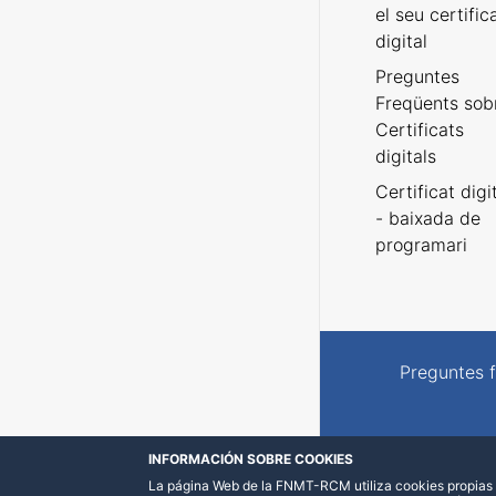
el seu certific
digital
Preguntes
Freqüents sob
Certificats
digitals
Certificat digi
- baixada de
programari
Preguntes 
INFORMACIÓN SOBRE COOKIES
La página Web de la FNMT-RCM utiliza cookies propias y