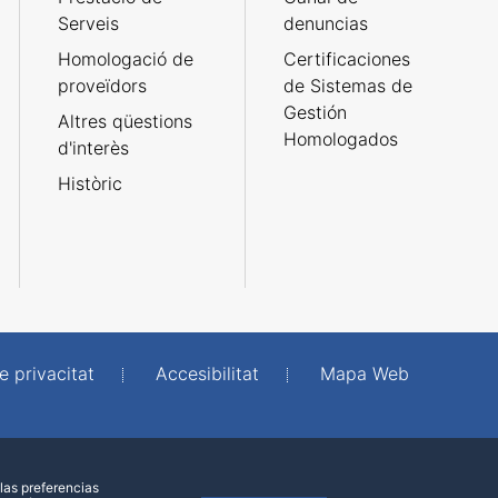
Serveis
denuncias
Homologació de
Certificaciones
proveïdors
de Sistemas de
Gestión
Altres qüestions
Homologados
d'interès
Històric
e privacitat
Accesibilitat
Mapa Web
las preferencias