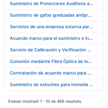
Suministro de Protectores Auditivos a medida para las personas trabajadoras de los Centros de Trabajo de Madrid y Burgos
Suministro de gafas graduadas antiproyecciones para los trabajadores de la FNMT-RCM en los centros de trabajo de Madrid y Burgos
Servicios de una empresa externa para el asesoramiento y resolución de los recursos de alzada que se presentan relacionados con procesos de selección para la FNMT-RCM
Acuerdo marco para el suministro e instalación de persianas, estores y otros complementos
Servicio de Calibración y Verificación Externa de los Equipos de Medición del Servicio de Prevención de la FNMT-RCM
Conexión mediante Fibra Óptica de los Centros de Proceso de Datos (CPDs) de las sedes de la FNMT-RCM de Burgos y Madrid
Contratación de acuerdo marco para el Suministro de Material de Electricidad para la Fábrica Nacional de Moneda y Timbre-Real Casa de la Moneda en su centro de trabajo de Burgos
Suministro de estuches para moneda de 30 €
S'estan mostrant 1 - 10 de 486 resultats.