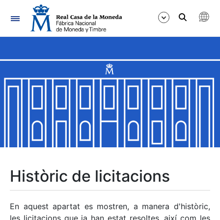
Navegació
Mostra/Amaga
Mostra/Amaga
Mostra/Amaga
Mostra/Amaga
Mostra/Amaga
Històric de licitacions
Mostra/Amaga
En aquest apartat es mostren, a manera d'històric,
les licitacions que ja han estat resoltes, així com les