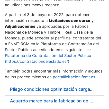
adjudicacions menys recents:
Mostra/Amaga
A partir del 3 de mayo de 2022, para obtener
información respecto a
Licitaciones en curso
y
Mostra/Amaga
Adjudicaciones
ya aprobadas por la Fábrica
Mostra/Amaga
Nacional de Moneda y Timbre - Real Casa de la
Moneda, puede acceder al perfil del contratante del
a FNMT-RCM en la Plataforma de Contratación del
Sector Público accediendo en el siguiente link:
Plataforma de Contratación del Sector Público
(https://contrataciondelestado.es/)
También podrá encontrar más información y algunos
de los procedimientos en
portallicitacion.fnmt.es
Pliego condiciones optimización cargas compras firmado
Mostra/Amaga
Acuerdo marco para la fabricación de piezas