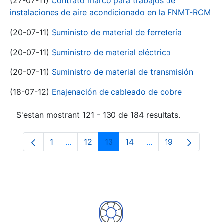
(27-07-11)
Contrato marco para trabajos de
instalaciones de aire acondicionado en la FNMT-RCM
(20-07-11)
Suministo de material de ferretería
(20-07-11)
Suministro de material eléctrico
(20-07-11)
Suministro de material de transmisión
(18-07-12)
Enajenación de cableado de cobre
S'estan mostrant 121 - 130 de 184 resultats.
1
...
12
13
14
...
19
Pàgina
Pàgines intermèdies Utilitzeu TAB per na
Pàgina
Pàgina
Pàgina
Pàgines intermèdies
Pàgina