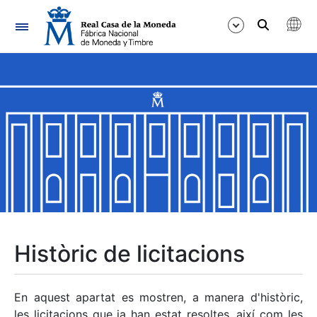
Navegació
Mostra/Amaga
Mostra/Amaga
Mostra/Amaga
Mostra/Amaga
Mostra/Amaga
Històric de licitacions
Mostra/Amaga
En aquest apartat es mostren, a manera d'històric,
les licitacions que ja han estat resoltes, així com les