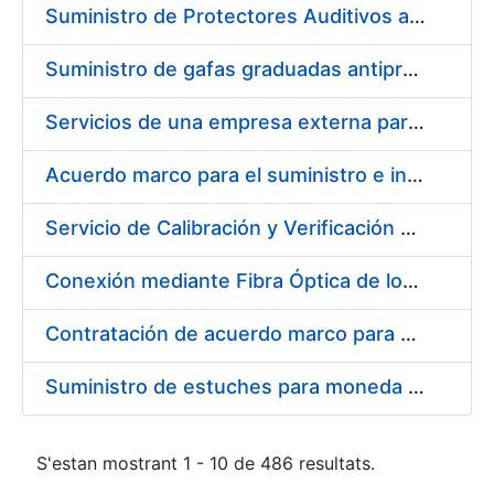
Suministro de Protectores Auditivos a medida para las personas trabajadoras de los Centros de Trabajo de Madrid y Burgos
Suministro de gafas graduadas antiproyecciones para los trabajadores de la FNMT-RCM en los centros de trabajo de Madrid y Burgos
Servicios de una empresa externa para el asesoramiento y resolución de los recursos de alzada que se presentan relacionados con procesos de selección para la FNMT-RCM
Acuerdo marco para el suministro e instalación de persianas, estores y otros complementos
Servicio de Calibración y Verificación Externa de los Equipos de Medición del Servicio de Prevención de la FNMT-RCM
Conexión mediante Fibra Óptica de los Centros de Proceso de Datos (CPDs) de las sedes de la FNMT-RCM de Burgos y Madrid
Contratación de acuerdo marco para el Suministro de Material de Electricidad para la Fábrica Nacional de Moneda y Timbre-Real Casa de la Moneda en su centro de trabajo de Burgos
Suministro de estuches para moneda de 30 €
S'estan mostrant 1 - 10 de 486 resultats.