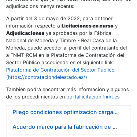
adjudicacions menys recents:
Mostra/Amaga
A partir del 3 de mayo de 2022, para obtener
información respecto a
Licitaciones en curso
y
Mostra/Amaga
Adjudicaciones
ya aprobadas por la Fábrica
Mostra/Amaga
Nacional de Moneda y Timbre - Real Casa de la
Moneda, puede acceder al perfil del contratante del
a FNMT-RCM en la Plataforma de Contratación del
Sector Público accediendo en el siguiente link:
Plataforma de Contratación del Sector Público
(https://contrataciondelestado.es/)
También podrá encontrar más información y algunos
de los procedimientos en
portallicitacion.fnmt.es
Pliego condiciones optimización cargas compras firmado
Mostra/Amaga
Acuerdo marco para la fabricación de piezas