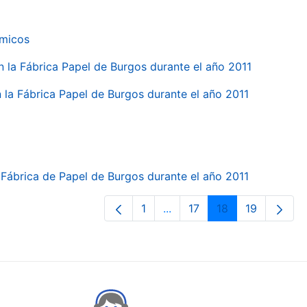
ímicos
en la Fábrica Papel de Burgos durante el año 2011
en la Fábrica Papel de Burgos durante el año 2011
la Fábrica de Papel de Burgos durante el año 2011
1
...
17
18
19
Pàgina
Pàgines intermèdies Utilit
Pàgina
Pàgina
Pàgina