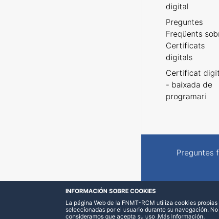
digital
Preguntes
Freqüents sob
Certificats
digitals
Certificat digi
- baixada de
programari
Preguntes 
INFORMACIÓN SOBRE COOKIES
La página Web de la FNMT-RCM utiliza cookies propias y
seleccionadas por el usuario durante su navegación. No
consideramos que acepta su uso
.
Más Información
.