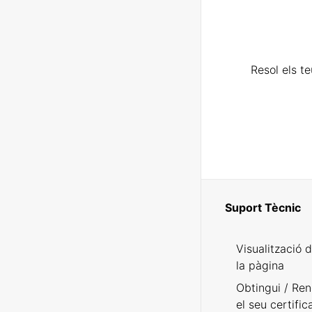
Resol els t
Suport Tècnic
Visualització 
la pàgina
Obtingui / Ren
el seu certific