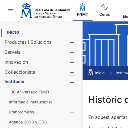
Navegació
FNMT
Ceres
El
INICIO
Productes i Solucions
Mostra/Amag
Serveis
Mostra/Amag
Innovación
Mostra/Amag
Col·leccionista
Mostra/Amag
Inicio
Institu
Institució
Mostra/Amag
130 Aniversario FNMT
Històric 
Informació institucional
Compromisos
Mostra/Amaga
En aquest apartat 
Agenda 2030 y ODS