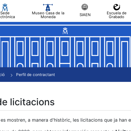
Sede
Museo Casa de la
Escuela de
SIAEN
ectrónica
Moneda
Grabado
a
a
a
a
ció
Perfil de contractant
a
de licitacions
es mostren, a manera d'històric, les licitacions que ja han 