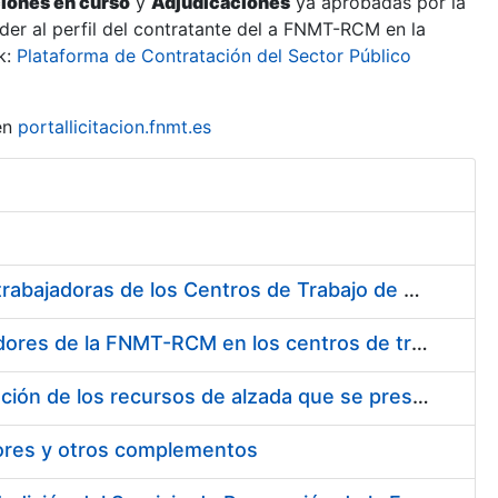
ciones en curso
y
Adjudicaciones
ya aprobadas por la
er al perfil del contratante del a FNMT-RCM en la
k:
Plataforma de Contratación del Sector Público
en
portallicitacion.fnmt.es
Suministro de Protectores Auditivos a medida para las personas trabajadoras de los Centros de Trabajo de Madrid y Burgos
Suministro de gafas graduadas antiproyecciones para los trabajadores de la FNMT-RCM en los centros de trabajo de Madrid y Burgos
Servicios de una empresa externa para el asesoramiento y resolución de los recursos de alzada que se presentan relacionados con procesos de selección para la FNMT-RCM
tores y otros complementos