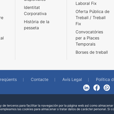
Laboral Fix
Identitat
Oferta Pública de
Corporativa
re
Treball / Treball
Història de la
Fix
pesseta
Convocatóries
tal
per a Places
Temporals
Borses de treball
freqüents
Contacte
Avís Legal
Política d
LinkedIn
Facebook
WhatsApp
 de terceros para facilitar la navegación por la página web así como almacenar 
 empleamos las cookies para almacenar o tratar datos de carácter personal. Si 