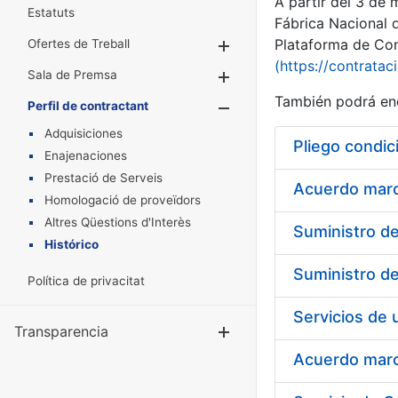
A partir del 3 de
Estatuts
Fábrica Nacional 
Plataforma de Cont
Ofertes de Treball
Mostra/Amaga
(https://contratac
Sala de Premsa
Mostra/Amaga
También podrá enc
Perfil de contractant
Mostra/Amaga
Adquisiciones
Pliego condic
Enajenaciones
Prestació de Serveis
Acuerdo marco
Homologació de proveïdors
Altres Qüestions d'Interès
Histórico
Política de privacitat
Transparencia
Mostra/Amag
Acuerdo marco