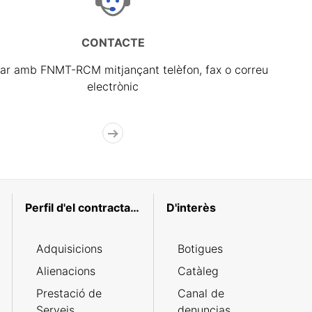
CONTACTE
ar amb FNMT-RCM mitjançant telèfon, fax o correu
electrònic
Perfil d'el contractant
D'interès
Adquisicions
Botigues
Alienacions
Catàleg
Prestació de
Canal de
Serveis
denuncias