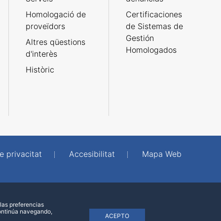
Homologació de
Certificaciones
proveïdors
de Sistemas de
Gestión
Altres qüestions
Homologados
d'interès
Històric
e privacitat
Accesibilitat
Mapa Web
las preferencias
continúa navegando,
ACEPTO