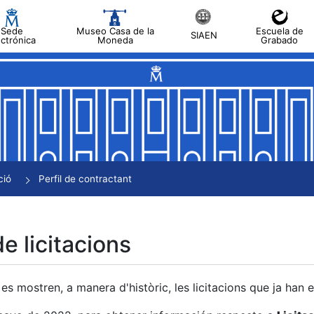
Sede
Museo Casa de la
Escuela de
SIAEN
ectrónica
Moneda
Grabado
a
a
a
a
ció
Perfil de contractant
a
de licitacions
es mostren, a manera d'històric, les licitacions que ja han 