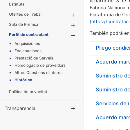
A partir del 3 de
Estatuts
Fábrica Nacional 
Plataforma de Cont
Ofertes de Treball
Mostra/Amaga
(https://contratac
Sala de Premsa
Mostra/Amaga
También podrá enc
Perfil de contractant
Mostra/Amaga
Adquisiciones
Pliego condic
Enajenaciones
Prestació de Serveis
Acuerdo marco
Homologació de proveïdors
Altres Qüestions d'Interès
Histórico
Política de privacitat
Transparencia
Mostra/Amag
Acuerdo marco