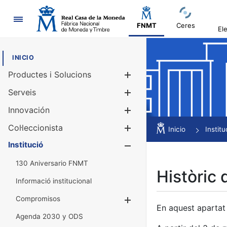
Navegació
FNMT
Ceres
El
INICIO
Productes i Solucions
Mostra/Amag
Serveis
Mostra/Amag
Innovación
Mostra/Amag
Col·leccionista
Mostra/Amag
Inicio
Institu
Institució
Mostra/Amag
130 Aniversario FNMT
Històric 
Informació institucional
Compromisos
Mostra/Amaga
En aquest apartat 
Agenda 2030 y ODS