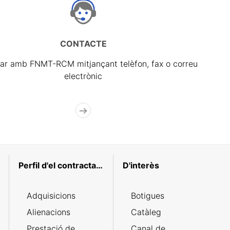
CONTACTE
ar amb FNMT-RCM mitjançant telèfon, fax o correu
electrònic
Perfil d'el contractant
D'interès
Adquisicions
Botigues
Alienacions
Catàleg
Prestació de
Canal de