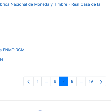
 Fábrica Nacional de Moneda y Timbre - Real Casa de la
e la FNMT-RCM
ON
1
...
6
7
8
...
19
Pàgina
Pàgines intermèdies Utilitzeu TAB 
Pàgina
Pàgina
Pàgina
Pàgines intermè
Pàgina