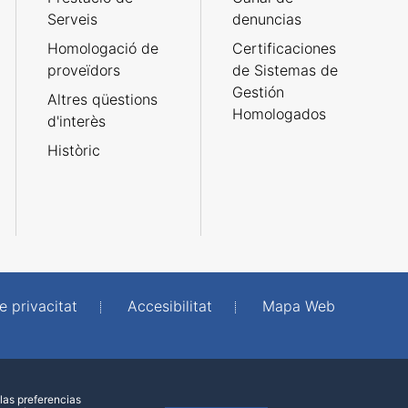
Serveis
denuncias
Homologació de
Certificaciones
proveïdors
de Sistemas de
Gestión
Altres qüestions
Homologados
d'interès
Històric
e privacitat
Accesibilitat
Mapa Web
las preferencias