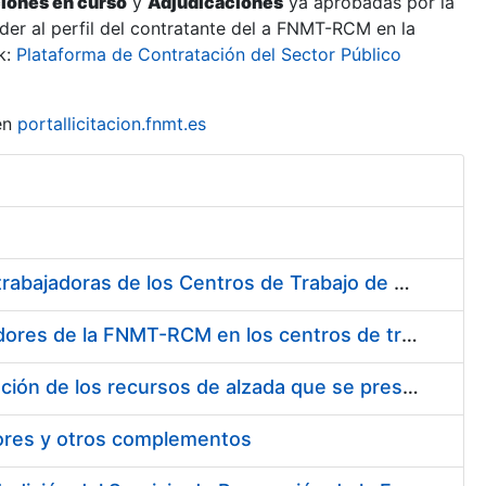
ciones en curso
y
Adjudicaciones
ya aprobadas por la
er al perfil del contratante del a FNMT-RCM en la
k:
Plataforma de Contratación del Sector Público
en
portallicitacion.fnmt.es
Suministro de Protectores Auditivos a medida para las personas trabajadoras de los Centros de Trabajo de Madrid y Burgos
Suministro de gafas graduadas antiproyecciones para los trabajadores de la FNMT-RCM en los centros de trabajo de Madrid y Burgos
Servicios de una empresa externa para el asesoramiento y resolución de los recursos de alzada que se presentan relacionados con procesos de selección para la FNMT-RCM
tores y otros complementos