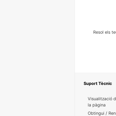
Resol els t
Suport Tècnic
Visualització 
la pàgina
Obtingui / Ren