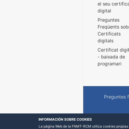
el seu certific
digital
Preguntes
Freqüents sob
Certificats
digitals
Certificat digi
- baixada de
programari
Preguntes 
INFORMACIÓN SOBRE COOKIES
La página Web de la FNMT-RCM utiliza cookies propias y