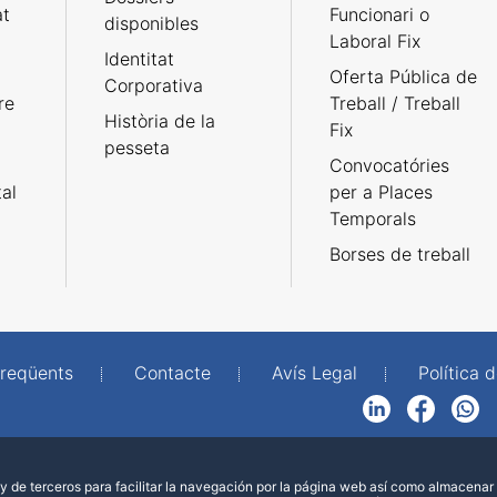
at
Funcionari o
disponibles
Laboral Fix
Identitat
Oferta Pública de
Corporativa
re
Treball / Treball
Història de la
Fix
pesseta
Convocatóries
tal
per a Places
Temporals
Borses de treball
freqüents
Contacte
Avís Legal
Política d
LinkedIn
Facebook
WhatsApp
 de terceros para facilitar la navegación por la página web así como almacenar 