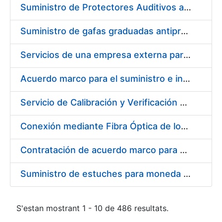
Suministro de Protectores Auditivos a medida para las personas trabajadoras de los Centros de Trabajo de Madrid y Burgos
Suministro de gafas graduadas antiproyecciones para los trabajadores de la FNMT-RCM en los centros de trabajo de Madrid y Burgos
Servicios de una empresa externa para el asesoramiento y resolución de los recursos de alzada que se presentan relacionados con procesos de selección para la FNMT-RCM
Acuerdo marco para el suministro e instalación de persianas, estores y otros complementos
Servicio de Calibración y Verificación Externa de los Equipos de Medición del Servicio de Prevención de la FNMT-RCM
Conexión mediante Fibra Óptica de los Centros de Proceso de Datos (CPDs) de las sedes de la FNMT-RCM de Burgos y Madrid
Contratación de acuerdo marco para el Suministro de Material de Electricidad para la Fábrica Nacional de Moneda y Timbre-Real Casa de la Moneda en su centro de trabajo de Burgos
Suministro de estuches para moneda de 30 €
S'estan mostrant 1 - 10 de 486 resultats.