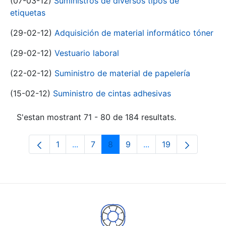
(07-03-12)
Suministros de diversos tipos de
etiquetas
(29-02-12)
Adquisición de material informático tóner
(29-02-12)
Vestuario laboral
(22-02-12)
Suministro de material de papelería
(15-02-12)
Suministro de cintas adhesivas
S'estan mostrant 71 - 80 de 184 resultats.
1
...
7
8
9
...
19
Pàgina
Pàgines intermèdies Utilitzeu TAB per n
Pàgina
Pàgina
Pàgina
Pàgines intermèdies 
Pàgina