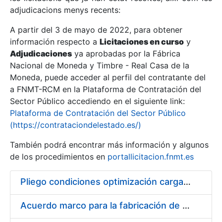
adjudicacions menys recents:
Mostra/Amaga
A partir del 3 de mayo de 2022, para obtener
información respecto a
Licitaciones en curso
y
Mostra/Amaga
Adjudicaciones
ya aprobadas por la Fábrica
Mostra/Amaga
Nacional de Moneda y Timbre - Real Casa de la
Moneda, puede acceder al perfil del contratante del
a FNMT-RCM en la Plataforma de Contratación del
Sector Público accediendo en el siguiente link:
Plataforma de Contratación del Sector Público
(https://contrataciondelestado.es/)
También podrá encontrar más información y algunos
de los procedimientos en
portallicitacion.fnmt.es
Pliego condiciones optimización cargas compras firmado
Mostra/Amaga
Acuerdo marco para la fabricación de piezas