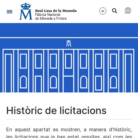
Navegació
Mostra/Amaga
Mostra/Amaga
Mostra/Amaga
Mostra/Amaga
Mostra/Amaga
Històric de licitacions
Mostra/Amaga
En aquest apartat es mostren, a manera d'històric,
les licitacions que ja han estat resoltes, així com les