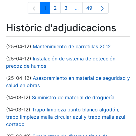
1
2
3
...
49
Pàgina
Pàgina
Pàgina
Pàgines intermèdies Utili
Pàgina
Històric d'adjudicacions
(25-04-12)
Mantenimiento de carretillas 2012
(25-04-12)
Instalación de sistema de detección
precoz de humos
(25-04-12)
Asesoramiento en material de seguridad y
salud en obras
(14-03-12)
Suministro de material de droguería
(14-03-12)
Trapo limpieza punto blanco algodón,
trapo limpieza malla circular azul y trapo malla azul
cortado