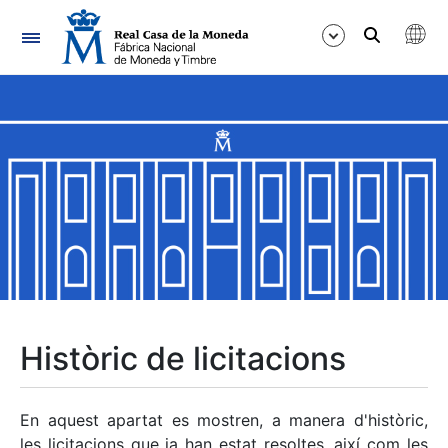
Navegació
Mostra/Amaga
Mostra/Amaga
Mostra/Amaga
Mostra/Amaga
Mostra/Amaga
Històric de licitacions
Mostra/Amaga
En aquest apartat es mostren, a manera d'històric,
les licitacions que ja han estat resoltes, així com les