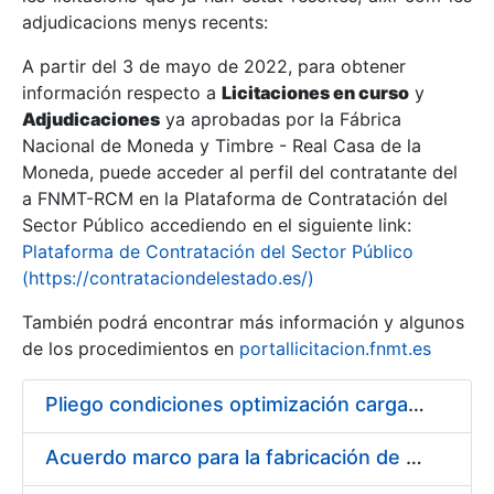
adjudicacions menys recents:
Mostra/Amaga
A partir del 3 de mayo de 2022, para obtener
información respecto a
Licitaciones en curso
y
Mostra/Amaga
Adjudicaciones
ya aprobadas por la Fábrica
Mostra/Amaga
Nacional de Moneda y Timbre - Real Casa de la
Moneda, puede acceder al perfil del contratante del
a FNMT-RCM en la Plataforma de Contratación del
Sector Público accediendo en el siguiente link:
Plataforma de Contratación del Sector Público
(https://contrataciondelestado.es/)
También podrá encontrar más información y algunos
de los procedimientos en
portallicitacion.fnmt.es
Pliego condiciones optimización cargas compras firmado
Mostra/Amaga
Acuerdo marco para la fabricación de piezas