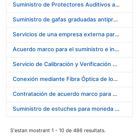
Suministro de Protectores Auditivos a medida para las personas trabajadoras de los Centros de Trabajo de Madrid y Burgos
Suministro de gafas graduadas antiproyecciones para los trabajadores de la FNMT-RCM en los centros de trabajo de Madrid y Burgos
Servicios de una empresa externa para el asesoramiento y resolución de los recursos de alzada que se presentan relacionados con procesos de selección para la FNMT-RCM
Acuerdo marco para el suministro e instalación de persianas, estores y otros complementos
Servicio de Calibración y Verificación Externa de los Equipos de Medición del Servicio de Prevención de la FNMT-RCM
Conexión mediante Fibra Óptica de los Centros de Proceso de Datos (CPDs) de las sedes de la FNMT-RCM de Burgos y Madrid
Contratación de acuerdo marco para el Suministro de Material de Electricidad para la Fábrica Nacional de Moneda y Timbre-Real Casa de la Moneda en su centro de trabajo de Burgos
Suministro de estuches para moneda de 30 €
S'estan mostrant 1 - 10 de 486 resultats.