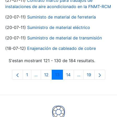
(27-07-11)
Contrato marco para trabajos de
instalaciones de aire acondicionado en la FNMT-RCM
(20-07-11)
Suministo de material de ferretería
(20-07-11)
Suministro de material eléctrico
(20-07-11)
Suministro de material de transmisión
(18-07-12)
Enajenación de cableado de cobre
S'estan mostrant 121 - 130 de 184 resultats.
1
...
12
13
14
...
19
Pàgina
Pàgines intermèdies Utilitzeu TAB per na
Pàgina
Pàgina
Pàgina
Pàgines intermèdies
Pàgina