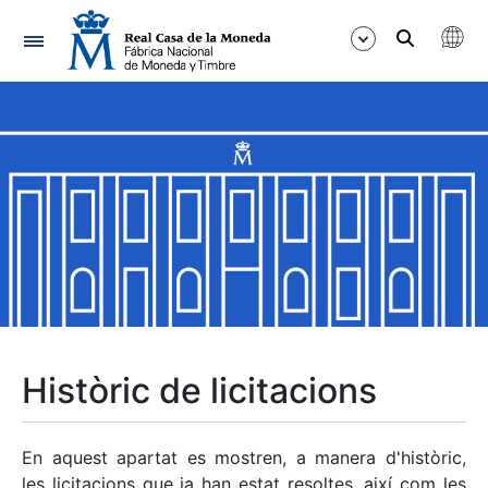
Navegació
Mostra/Amaga
Mostra/Amaga
Mostra/Amaga
Mostra/Amaga
Mostra/Amaga
Històric de licitacions
Mostra/Amaga
En aquest apartat es mostren, a manera d'històric,
les licitacions que ja han estat resoltes, així com les