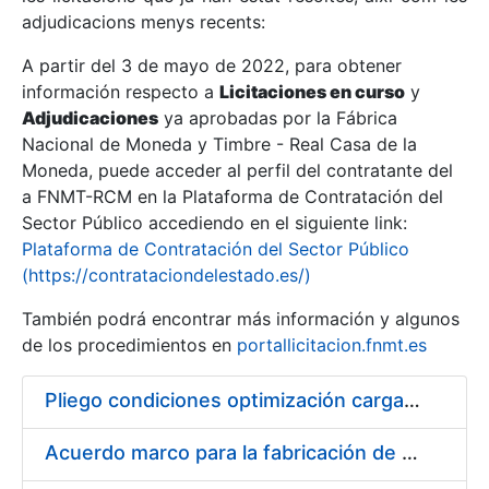
adjudicacions menys recents:
Mostra/Amaga
A partir del 3 de mayo de 2022, para obtener
información respecto a
Licitaciones en curso
y
Mostra/Amaga
Adjudicaciones
ya aprobadas por la Fábrica
Mostra/Amaga
Nacional de Moneda y Timbre - Real Casa de la
Moneda, puede acceder al perfil del contratante del
a FNMT-RCM en la Plataforma de Contratación del
Sector Público accediendo en el siguiente link:
Plataforma de Contratación del Sector Público
(https://contrataciondelestado.es/)
También podrá encontrar más información y algunos
de los procedimientos en
portallicitacion.fnmt.es
Pliego condiciones optimización cargas compras firmado
Mostra/Amaga
Acuerdo marco para la fabricación de piezas