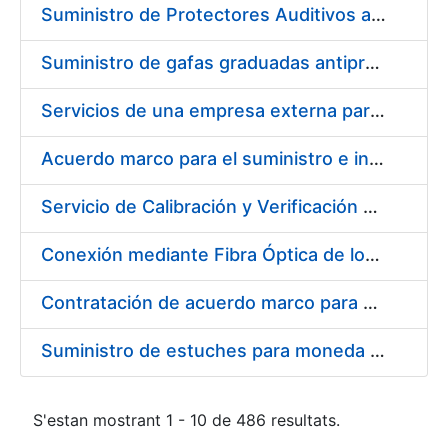
Suministro de Protectores Auditivos a medida para las personas trabajadoras de los Centros de Trabajo de Madrid y Burgos
Suministro de gafas graduadas antiproyecciones para los trabajadores de la FNMT-RCM en los centros de trabajo de Madrid y Burgos
Servicios de una empresa externa para el asesoramiento y resolución de los recursos de alzada que se presentan relacionados con procesos de selección para la FNMT-RCM
Acuerdo marco para el suministro e instalación de persianas, estores y otros complementos
Servicio de Calibración y Verificación Externa de los Equipos de Medición del Servicio de Prevención de la FNMT-RCM
Conexión mediante Fibra Óptica de los Centros de Proceso de Datos (CPDs) de las sedes de la FNMT-RCM de Burgos y Madrid
Contratación de acuerdo marco para el Suministro de Material de Electricidad para la Fábrica Nacional de Moneda y Timbre-Real Casa de la Moneda en su centro de trabajo de Burgos
Suministro de estuches para moneda de 30 €
S'estan mostrant 1 - 10 de 486 resultats.