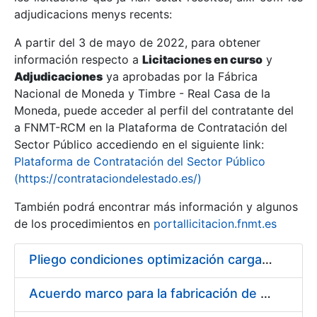
adjudicacions menys recents:
Mostra/Amaga
A partir del 3 de mayo de 2022, para obtener
información respecto a
Licitaciones en curso
y
Mostra/Amaga
Adjudicaciones
ya aprobadas por la Fábrica
Mostra/Amaga
Nacional de Moneda y Timbre - Real Casa de la
Moneda, puede acceder al perfil del contratante del
a FNMT-RCM en la Plataforma de Contratación del
Sector Público accediendo en el siguiente link:
Plataforma de Contratación del Sector Público
(https://contrataciondelestado.es/)
También podrá encontrar más información y algunos
de los procedimientos en
portallicitacion.fnmt.es
Pliego condiciones optimización cargas compras firmado
Mostra/Amaga
Acuerdo marco para la fabricación de piezas