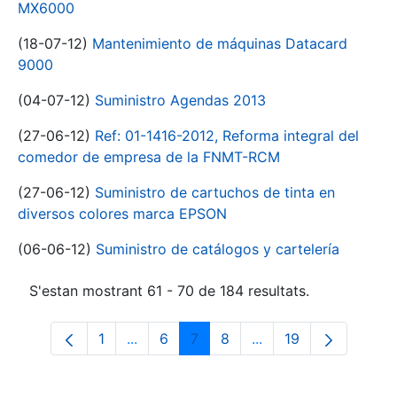
MX6000
(18-07-12)
Mantenimiento de máquinas Datacard
9000
(04-07-12)
Suministro Agendas 2013
(27-06-12)
Ref: 01-1416-2012, Reforma integral del
comedor de empresa de la FNMT-RCM
(27-06-12)
Suministro de cartuchos de tinta en
diversos colores marca EPSON
(06-06-12)
Suministro de catálogos y cartelería
S'estan mostrant 61 - 70 de 184 resultats.
1
...
6
7
8
...
19
Pàgina
Pàgines intermèdies Utilitzeu TAB per n
Pàgina
Pàgina
Pàgina
Pàgines intermèdies 
Pàgina