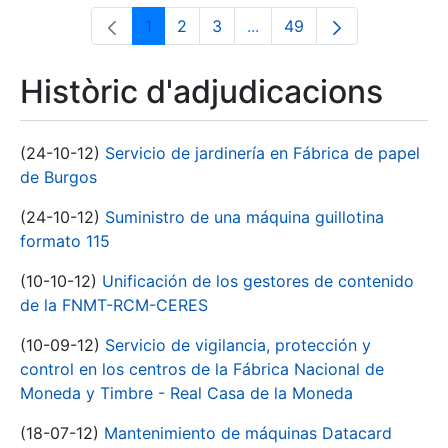
1
2
3
...
49
Pàgina
Pàgina
Pàgina
Pàgines intermèdies Utili
Pàgina
Històric d'adjudicacions
(24-10-12)
Servicio de jardinería en Fábrica de papel
de Burgos
(24-10-12)
Suministro de una máquina guillotina
formato 115
(10-10-12)
Unificación de los gestores de contenido
de la FNMT-RCM-CERES
(10-09-12)
Servicio de vigilancia, protección y
control en los centros de la Fábrica Nacional de
Moneda y Timbre - Real Casa de la Moneda
(18-07-12)
Mantenimiento de máquinas Datacard