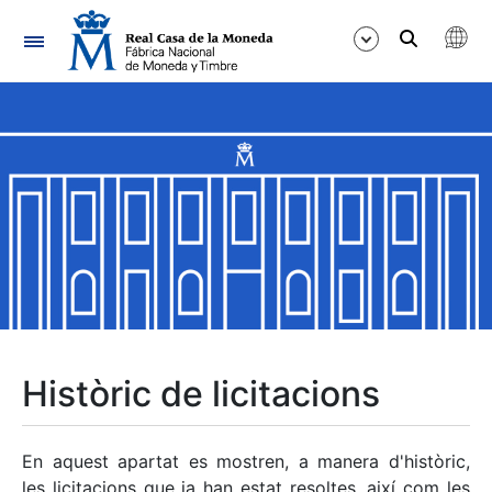
Navegació
Mostra/Amaga
Mostra/Amaga
Mostra/Amaga
Mostra/Amaga
Mostra/Amaga
Històric de licitacions
Mostra/Amaga
En aquest apartat es mostren, a manera d'històric,
les licitacions que ja han estat resoltes, així com les