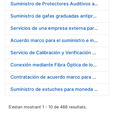
Suministro de Protectores Auditivos a medida para las personas trabajadoras de los Centros de Trabajo de Madrid y Burgos
Suministro de gafas graduadas antiproyecciones para los trabajadores de la FNMT-RCM en los centros de trabajo de Madrid y Burgos
Servicios de una empresa externa para el asesoramiento y resolución de los recursos de alzada que se presentan relacionados con procesos de selección para la FNMT-RCM
Acuerdo marco para el suministro e instalación de persianas, estores y otros complementos
Servicio de Calibración y Verificación Externa de los Equipos de Medición del Servicio de Prevención de la FNMT-RCM
Conexión mediante Fibra Óptica de los Centros de Proceso de Datos (CPDs) de las sedes de la FNMT-RCM de Burgos y Madrid
Contratación de acuerdo marco para el Suministro de Material de Electricidad para la Fábrica Nacional de Moneda y Timbre-Real Casa de la Moneda en su centro de trabajo de Burgos
Suministro de estuches para moneda de 30 €
S'estan mostrant 1 - 10 de 486 resultats.