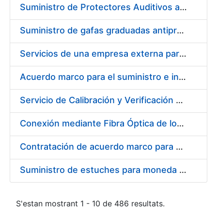
Suministro de Protectores Auditivos a medida para las personas trabajadoras de los Centros de Trabajo de Madrid y Burgos
Suministro de gafas graduadas antiproyecciones para los trabajadores de la FNMT-RCM en los centros de trabajo de Madrid y Burgos
Servicios de una empresa externa para el asesoramiento y resolución de los recursos de alzada que se presentan relacionados con procesos de selección para la FNMT-RCM
Acuerdo marco para el suministro e instalación de persianas, estores y otros complementos
Servicio de Calibración y Verificación Externa de los Equipos de Medición del Servicio de Prevención de la FNMT-RCM
Conexión mediante Fibra Óptica de los Centros de Proceso de Datos (CPDs) de las sedes de la FNMT-RCM de Burgos y Madrid
Contratación de acuerdo marco para el Suministro de Material de Electricidad para la Fábrica Nacional de Moneda y Timbre-Real Casa de la Moneda en su centro de trabajo de Burgos
Suministro de estuches para moneda de 30 €
S'estan mostrant 1 - 10 de 486 resultats.