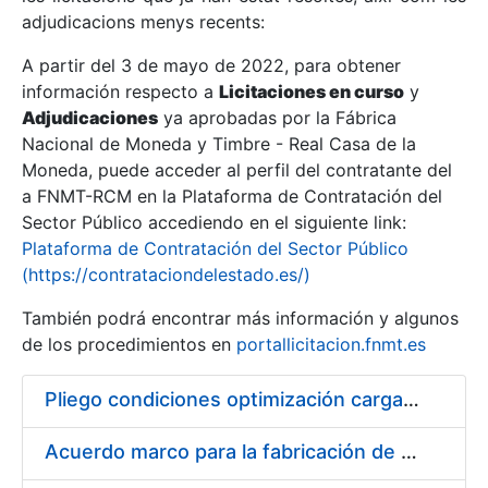
adjudicacions menys recents:
Mostra/Amaga
A partir del 3 de mayo de 2022, para obtener
información respecto a
Licitaciones en curso
y
Mostra/Amaga
Adjudicaciones
ya aprobadas por la Fábrica
Mostra/Amaga
Nacional de Moneda y Timbre - Real Casa de la
Moneda, puede acceder al perfil del contratante del
a FNMT-RCM en la Plataforma de Contratación del
Sector Público accediendo en el siguiente link:
Plataforma de Contratación del Sector Público
(https://contrataciondelestado.es/)
También podrá encontrar más información y algunos
de los procedimientos en
portallicitacion.fnmt.es
Pliego condiciones optimización cargas compras firmado
Mostra/Amaga
Acuerdo marco para la fabricación de piezas