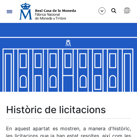
Navegació
Mostra/Amaga
Mostra/Amaga
Mostra/Amaga
Mostra/Amaga
Mostra/Amaga
Històric de licitacions
Mostra/Amaga
En aquest apartat es mostren, a manera d'històric,
les licitacions que ja han estat resoltes, així com les