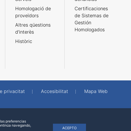
Homologació de
Certificaciones
proveïdors
de Sistemas de
Gestión
Altres qüestions
Homologados
d'interès
Històric
e privacitat
Accesibilitat
Mapa Web
las preferencias
continúa navegando,
ACEPTO