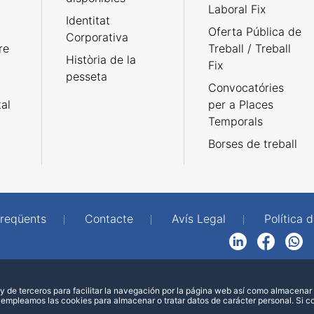
Laboral Fix
Identitat
Oferta Pública de
Corporativa
re
Treball / Treball
Història de la
Fix
pesseta
Convocatóries
tal
per a Places
Temporals
Borses de treball
freqüents
Contacte
Avís Legal
Política d
LinkedIn
Facebook
WhatsApp
 de terceros para facilitar la navegación por la página web así como almacenar 
 empleamos las cookies para almacenar o tratar datos de carácter personal. Si 