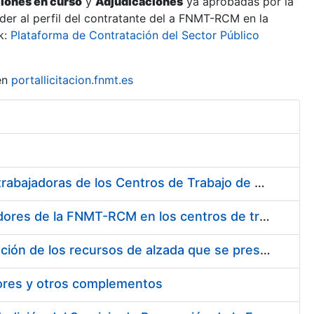
ciones en curso
y
Adjudicaciones
ya aprobadas por la
er al perfil del contratante del a FNMT-RCM en la
k:
Plataforma de Contratación del Sector Público
en
portallicitacion.fnmt.es
Suministro de Protectores Auditivos a medida para las personas trabajadoras de los Centros de Trabajo de Madrid y Burgos
Suministro de gafas graduadas antiproyecciones para los trabajadores de la FNMT-RCM en los centros de trabajo de Madrid y Burgos
Servicios de una empresa externa para el asesoramiento y resolución de los recursos de alzada que se presentan relacionados con procesos de selección para la FNMT-RCM
tores y otros complementos