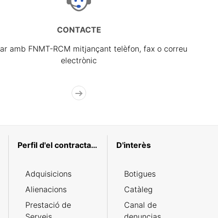
CONTACTE
ar amb FNMT-RCM mitjançant telèfon, fax o correu
electrònic
Perfil d'el contractant
D'interès
Adquisicions
Botigues
Alienacions
Catàleg
Prestació de
Canal de
Serveis
denuncias