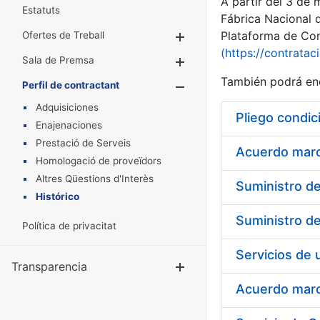
A partir del 3 de
Estatuts
Fábrica Nacional 
Plataforma de Cont
Ofertes de Treball
Mostra/Amaga
(https://contratac
Sala de Premsa
Mostra/Amaga
También podrá enc
Perfil de contractant
Mostra/Amaga
Adquisiciones
Pliego condic
Enajenaciones
Prestació de Serveis
Acuerdo marco
Homologació de proveïdors
Altres Qüestions d'Interès
Histórico
Política de privacitat
Transparencia
Mostra/Amag
Acuerdo marco