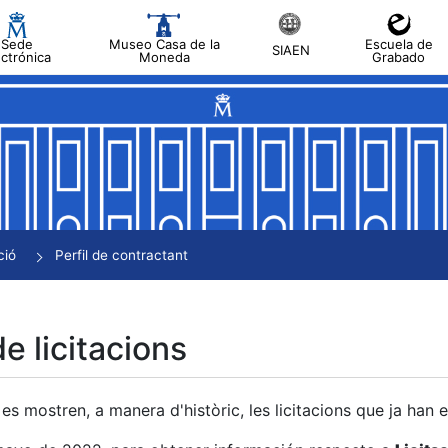
Sede
Museo Casa de la
Escuela de
SIAEN
ectrónica
Moneda
Grabado
a
a
a
a
ció
Perfil de contractant
a
de licitacions
es mostren, a manera d'històric, les licitacions que ja han 