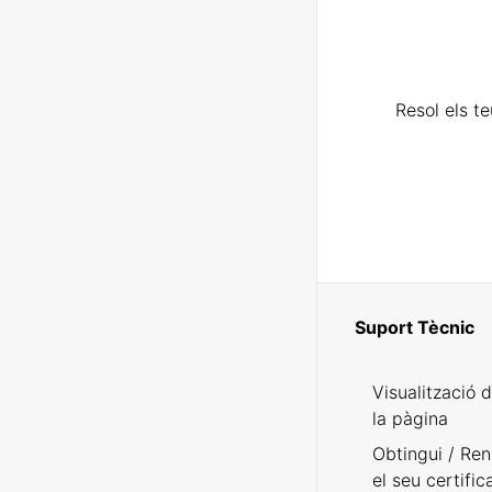
Resol els t
Suport Tècnic
Visualització 
la pàgina
Obtingui / Ren
el seu certific