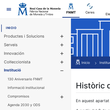
Navegació
FNMT
Ceres
El
INICIO
Productes i Solucions
Mostra/Amag
Serveis
Mostra/Amag
Innovación
Mostra/Amag
Col·leccionista
Mostra/Amag
Inicio
Institu
Institució
Mostra/Amag
130 Aniversario FNMT
Històric 
Informació institucional
Compromisos
Mostra/Amaga
En aquest apartat 
Agenda 2030 y ODS