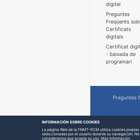
digital
Preguntes
Freqüents sob
Certificats
digitals
Certificat digi
- baixada de
programari
Preguntes 
INFORMACIÓN SOBRE COOKIES
La página Web de la FNMT-RCM utiliza cookies propias y
seleccionadas por el usuario durante su navegación. No
consideramos que acepta su uso
.
Más Información
.