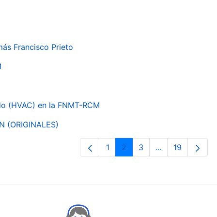
más Francisco Prieto
M
nado (HVAC) en la FNMT-RCM
ON (ORIGINALES)
1
2
3
...
19
Pàgina
Pàgina
Pàgina
Pàgines intermè
Pàgina