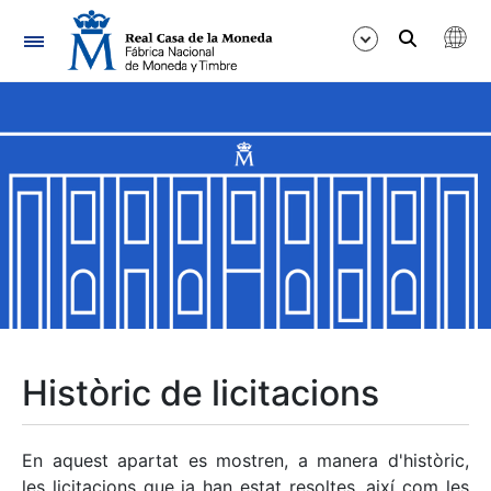
Navegació
Mostra/Amaga
Mostra/Amaga
Mostra/Amaga
Mostra/Amaga
Mostra/Amaga
Històric de licitacions
Mostra/Amaga
En aquest apartat es mostren, a manera d'històric,
les licitacions que ja han estat resoltes, així com les