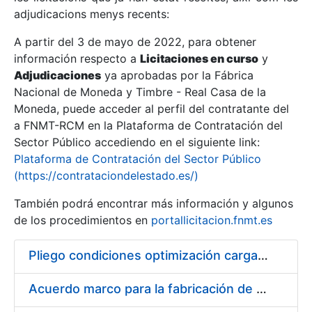
adjudicacions menys recents:
Mostra/Amaga
A partir del 3 de mayo de 2022, para obtener
información respecto a
Licitaciones en curso
y
Mostra/Amaga
Adjudicaciones
ya aprobadas por la Fábrica
Mostra/Amaga
Nacional de Moneda y Timbre - Real Casa de la
Moneda, puede acceder al perfil del contratante del
a FNMT-RCM en la Plataforma de Contratación del
Sector Público accediendo en el siguiente link:
Plataforma de Contratación del Sector Público
(https://contrataciondelestado.es/)
También podrá encontrar más información y algunos
de los procedimientos en
portallicitacion.fnmt.es
Pliego condiciones optimización cargas compras firmado
Mostra/Amaga
Acuerdo marco para la fabricación de piezas