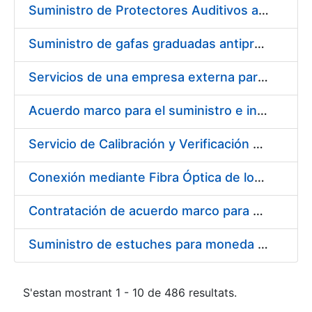
Suministro de Protectores Auditivos a medida para las personas trabajadoras de los Centros de Trabajo de Madrid y Burgos
Suministro de gafas graduadas antiproyecciones para los trabajadores de la FNMT-RCM en los centros de trabajo de Madrid y Burgos
Servicios de una empresa externa para el asesoramiento y resolución de los recursos de alzada que se presentan relacionados con procesos de selección para la FNMT-RCM
Acuerdo marco para el suministro e instalación de persianas, estores y otros complementos
Servicio de Calibración y Verificación Externa de los Equipos de Medición del Servicio de Prevención de la FNMT-RCM
Conexión mediante Fibra Óptica de los Centros de Proceso de Datos (CPDs) de las sedes de la FNMT-RCM de Burgos y Madrid
Contratación de acuerdo marco para el Suministro de Material de Electricidad para la Fábrica Nacional de Moneda y Timbre-Real Casa de la Moneda en su centro de trabajo de Burgos
Suministro de estuches para moneda de 30 €
S'estan mostrant 1 - 10 de 486 resultats.