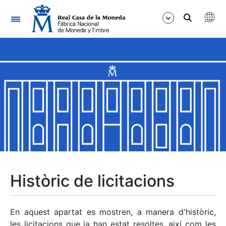
Navegació
Mostra/Amaga
Mostra/Amaga
Mostra/Amaga
Mostra/Amaga
Mostra/Amaga
Històric de licitacions
Mostra/Amaga
En aquest apartat es mostren, a manera d'històric,
les licitacions que ja han estat resoltes, així com les