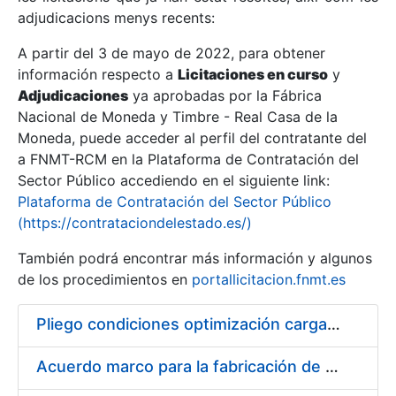
adjudicacions menys recents:
Mostra/Amaga
A partir del 3 de mayo de 2022, para obtener
información respecto a
Licitaciones en curso
y
Mostra/Amaga
Adjudicaciones
ya aprobadas por la Fábrica
Mostra/Amaga
Nacional de Moneda y Timbre - Real Casa de la
Moneda, puede acceder al perfil del contratante del
a FNMT-RCM en la Plataforma de Contratación del
Sector Público accediendo en el siguiente link:
Plataforma de Contratación del Sector Público
(https://contrataciondelestado.es/)
También podrá encontrar más información y algunos
de los procedimientos en
portallicitacion.fnmt.es
Pliego condiciones optimización cargas compras firmado
Mostra/Amaga
Acuerdo marco para la fabricación de piezas