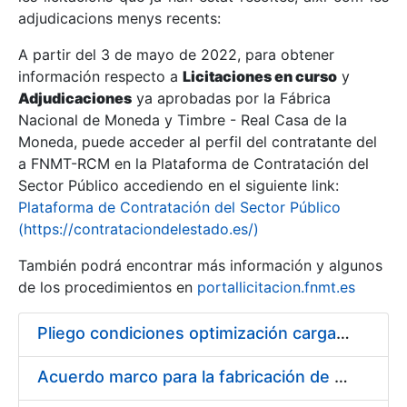
adjudicacions menys recents:
Mostra/Amaga
A partir del 3 de mayo de 2022, para obtener
información respecto a
Licitaciones en curso
y
Mostra/Amaga
Adjudicaciones
ya aprobadas por la Fábrica
Mostra/Amaga
Nacional de Moneda y Timbre - Real Casa de la
Moneda, puede acceder al perfil del contratante del
a FNMT-RCM en la Plataforma de Contratación del
Sector Público accediendo en el siguiente link:
Plataforma de Contratación del Sector Público
(https://contrataciondelestado.es/)
También podrá encontrar más información y algunos
de los procedimientos en
portallicitacion.fnmt.es
Pliego condiciones optimización cargas compras firmado
Mostra/Amaga
Acuerdo marco para la fabricación de piezas