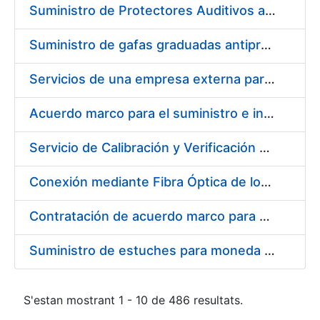
Suministro de Protectores Auditivos a medida para las personas trabajadoras de los Centros de Trabajo de Madrid y Burgos
Suministro de gafas graduadas antiproyecciones para los trabajadores de la FNMT-RCM en los centros de trabajo de Madrid y Burgos
Servicios de una empresa externa para el asesoramiento y resolución de los recursos de alzada que se presentan relacionados con procesos de selección para la FNMT-RCM
Acuerdo marco para el suministro e instalación de persianas, estores y otros complementos
Servicio de Calibración y Verificación Externa de los Equipos de Medición del Servicio de Prevención de la FNMT-RCM
Conexión mediante Fibra Óptica de los Centros de Proceso de Datos (CPDs) de las sedes de la FNMT-RCM de Burgos y Madrid
Contratación de acuerdo marco para el Suministro de Material de Electricidad para la Fábrica Nacional de Moneda y Timbre-Real Casa de la Moneda en su centro de trabajo de Burgos
Suministro de estuches para moneda de 30 €
S'estan mostrant 1 - 10 de 486 resultats.