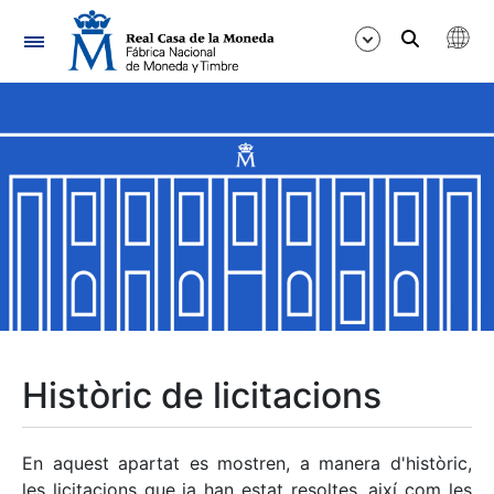
Navegació
Mostra/Amaga
Mostra/Amaga
Mostra/Amaga
Mostra/Amaga
Mostra/Amaga
Històric de licitacions
Mostra/Amaga
En aquest apartat es mostren, a manera d'històric,
les licitacions que ja han estat resoltes, així com les