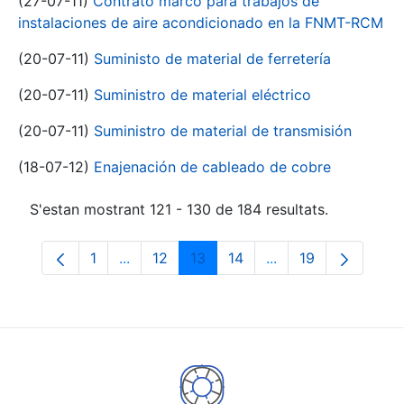
(27-07-11)
Contrato marco para trabajos de
instalaciones de aire acondicionado en la FNMT-RCM
(20-07-11)
Suministo de material de ferretería
(20-07-11)
Suministro de material eléctrico
(20-07-11)
Suministro de material de transmisión
(18-07-12)
Enajenación de cableado de cobre
S'estan mostrant 121 - 130 de 184 resultats.
1
...
12
13
14
...
19
Pàgina
Pàgines intermèdies Utilitzeu TAB per na
Pàgina
Pàgina
Pàgina
Pàgines intermèdies
Pàgina