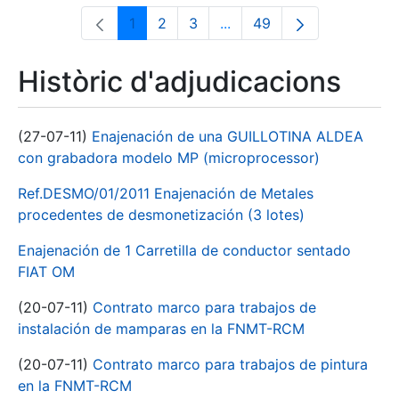
1
2
3
...
49
Pàgina
Pàgina
Pàgina
Pàgines intermèdies Utili
Pàgina
Històric d'adjudicacions
(27-07-11)
Enajenación de una GUILLOTINA ALDEA
con grabadora modelo MP (microprocessor)
Ref.DESMO/01/2011 Enajenación de Metales
procedentes de desmonetización (3 lotes)
Enajenación de 1 Carretilla de conductor sentado
FIAT OM
(20-07-11)
Contrato marco para trabajos de
instalación de mamparas en la FNMT-RCM
(20-07-11)
Contrato marco para trabajos de pintura
en la FNMT-RCM