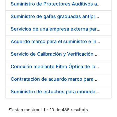
Suministro de Protectores Auditivos a medida para las personas trabajadoras de los Centros de Trabajo de Madrid y Burgos
Suministro de gafas graduadas antiproyecciones para los trabajadores de la FNMT-RCM en los centros de trabajo de Madrid y Burgos
Servicios de una empresa externa para el asesoramiento y resolución de los recursos de alzada que se presentan relacionados con procesos de selección para la FNMT-RCM
Acuerdo marco para el suministro e instalación de persianas, estores y otros complementos
Servicio de Calibración y Verificación Externa de los Equipos de Medición del Servicio de Prevención de la FNMT-RCM
Conexión mediante Fibra Óptica de los Centros de Proceso de Datos (CPDs) de las sedes de la FNMT-RCM de Burgos y Madrid
Contratación de acuerdo marco para el Suministro de Material de Electricidad para la Fábrica Nacional de Moneda y Timbre-Real Casa de la Moneda en su centro de trabajo de Burgos
Suministro de estuches para moneda de 30 €
S'estan mostrant 1 - 10 de 486 resultats.