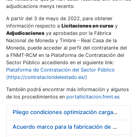
adjudicacions menys recents:
Mostra/Amaga
A partir del 3 de mayo de 2022, para obtener
información respecto a
Licitaciones en curso
y
Mostra/Amaga
Adjudicaciones
ya aprobadas por la Fábrica
Mostra/Amaga
Nacional de Moneda y Timbre - Real Casa de la
Moneda, puede acceder al perfil del contratante del
a FNMT-RCM en la Plataforma de Contratación del
Sector Público accediendo en el siguiente link:
Plataforma de Contratación del Sector Público
(https://contrataciondelestado.es/)
También podrá encontrar más información y algunos
de los procedimientos en
portallicitacion.fnmt.es
Pliego condiciones optimización cargas compras firmado
Mostra/Amaga
Acuerdo marco para la fabricación de piezas