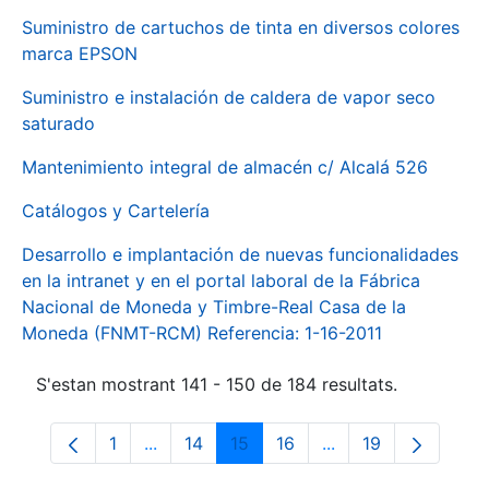
Suministro de cartuchos de tinta en diversos colores
marca EPSON
Suministro e instalación de caldera de vapor seco
saturado
Mantenimiento integral de almacén c/ Alcalá 526
Catálogos y Cartelería
Desarrollo e implantación de nuevas funcionalidades
en la intranet y en el portal laboral de la Fábrica
Nacional de Moneda y Timbre-Real Casa de la
Moneda (FNMT-RCM) Referencia: 1-16-2011
S'estan mostrant 141 - 150 de 184 resultats.
1
...
14
15
16
...
19
Pàgina
Pàgines intermèdies Utilitzeu TAB per na
Pàgina
Pàgina
Pàgina
Pàgines intermèdies
Pàgina