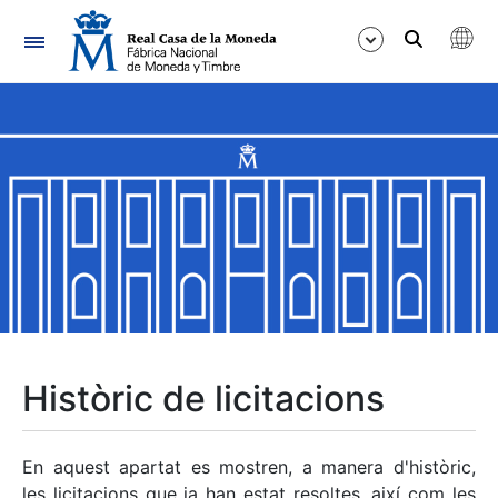
Navegació
Mostra/Amaga
Mostra/Amaga
Mostra/Amaga
Mostra/Amaga
Mostra/Amaga
Històric de licitacions
Mostra/Amaga
En aquest apartat es mostren, a manera d'històric,
les licitacions que ja han estat resoltes, així com les