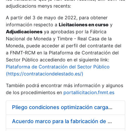
adjudicacions menys recents:
Mostra/Amaga
A partir del 3 de mayo de 2022, para obtener
información respecto a
Licitaciones en curso
y
Mostra/Amaga
Adjudicaciones
ya aprobadas por la Fábrica
Mostra/Amaga
Nacional de Moneda y Timbre - Real Casa de la
Moneda, puede acceder al perfil del contratante del
a FNMT-RCM en la Plataforma de Contratación del
Sector Público accediendo en el siguiente link:
Plataforma de Contratación del Sector Público
(https://contrataciondelestado.es/)
También podrá encontrar más información y algunos
de los procedimientos en
portallicitacion.fnmt.es
Pliego condiciones optimización cargas compras firmado
Mostra/Amaga
Acuerdo marco para la fabricación de piezas