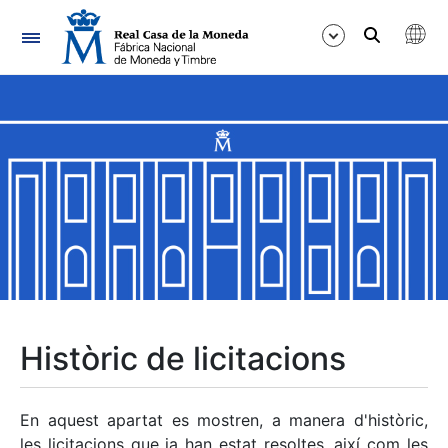
Navegació
Mostra/Amaga
Mostra/Amaga
Mostra/Amaga
Mostra/Amaga
Mostra/Amaga
Històric de licitacions
Mostra/Amaga
En aquest apartat es mostren, a manera d'històric,
les licitacions que ja han estat resoltes, així com les