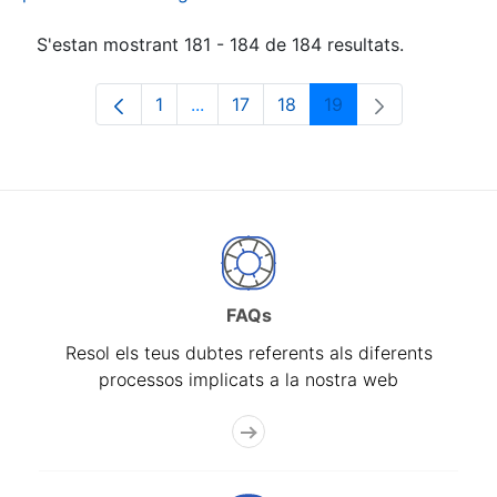
S'estan mostrant 181 - 184 de 184 resultats.
1
...
17
18
19
Pàgina
Pàgines intermèdies Utilitzeu TAB p
Pàgina
Pàgina
Pàgina
FAQs
Resol els teus dubtes referents als diferents
processos implicats a la nostra web