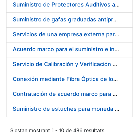
Suministro de Protectores Auditivos a medida para las personas trabajadoras de los Centros de Trabajo de Madrid y Burgos
Suministro de gafas graduadas antiproyecciones para los trabajadores de la FNMT-RCM en los centros de trabajo de Madrid y Burgos
Servicios de una empresa externa para el asesoramiento y resolución de los recursos de alzada que se presentan relacionados con procesos de selección para la FNMT-RCM
Acuerdo marco para el suministro e instalación de persianas, estores y otros complementos
Servicio de Calibración y Verificación Externa de los Equipos de Medición del Servicio de Prevención de la FNMT-RCM
Conexión mediante Fibra Óptica de los Centros de Proceso de Datos (CPDs) de las sedes de la FNMT-RCM de Burgos y Madrid
Contratación de acuerdo marco para el Suministro de Material de Electricidad para la Fábrica Nacional de Moneda y Timbre-Real Casa de la Moneda en su centro de trabajo de Burgos
Suministro de estuches para moneda de 30 €
S'estan mostrant 1 - 10 de 486 resultats.