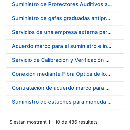
Suministro de Protectores Auditivos a medida para las personas trabajadoras de los Centros de Trabajo de Madrid y Burgos
Suministro de gafas graduadas antiproyecciones para los trabajadores de la FNMT-RCM en los centros de trabajo de Madrid y Burgos
Servicios de una empresa externa para el asesoramiento y resolución de los recursos de alzada que se presentan relacionados con procesos de selección para la FNMT-RCM
Acuerdo marco para el suministro e instalación de persianas, estores y otros complementos
Servicio de Calibración y Verificación Externa de los Equipos de Medición del Servicio de Prevención de la FNMT-RCM
Conexión mediante Fibra Óptica de los Centros de Proceso de Datos (CPDs) de las sedes de la FNMT-RCM de Burgos y Madrid
Contratación de acuerdo marco para el Suministro de Material de Electricidad para la Fábrica Nacional de Moneda y Timbre-Real Casa de la Moneda en su centro de trabajo de Burgos
Suministro de estuches para moneda de 30 €
S'estan mostrant 1 - 10 de 486 resultats.