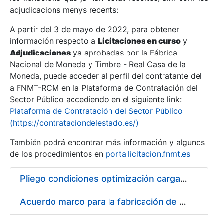
adjudicacions menys recents:
Mostra/Amaga
A partir del 3 de mayo de 2022, para obtener
información respecto a
Licitaciones en curso
y
Mostra/Amaga
Adjudicaciones
ya aprobadas por la Fábrica
Mostra/Amaga
Nacional de Moneda y Timbre - Real Casa de la
Moneda, puede acceder al perfil del contratante del
a FNMT-RCM en la Plataforma de Contratación del
Sector Público accediendo en el siguiente link:
Plataforma de Contratación del Sector Público
(https://contrataciondelestado.es/)
También podrá encontrar más información y algunos
de los procedimientos en
portallicitacion.fnmt.es
Pliego condiciones optimización cargas compras firmado
Mostra/Amaga
Acuerdo marco para la fabricación de piezas