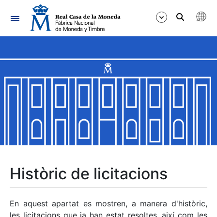
Navegació
Mostra/Amaga
Mostra/Amaga
Mostra/Amaga
Mostra/Amaga
Mostra/Amaga
Històric de licitacions
Mostra/Amaga
En aquest apartat es mostren, a manera d'històric,
les licitacions que ja han estat resoltes, així com les