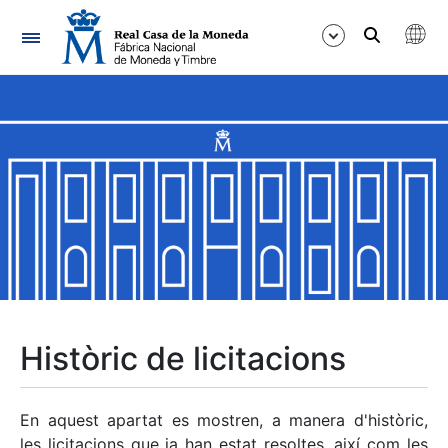
Navegació
Mostra/Amaga
Mostra/Amaga
Mostra/Amaga
Mostra/Amaga
Mostra/Amaga
Històric de licitacions
Mostra/Amaga
En aquest apartat es mostren, a manera d'històric,
les licitacions que ja han estat resoltes, així com les