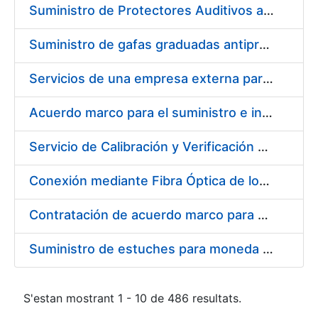
Suministro de Protectores Auditivos a medida para las personas trabajadoras de los Centros de Trabajo de Madrid y Burgos
Suministro de gafas graduadas antiproyecciones para los trabajadores de la FNMT-RCM en los centros de trabajo de Madrid y Burgos
Servicios de una empresa externa para el asesoramiento y resolución de los recursos de alzada que se presentan relacionados con procesos de selección para la FNMT-RCM
Acuerdo marco para el suministro e instalación de persianas, estores y otros complementos
Servicio de Calibración y Verificación Externa de los Equipos de Medición del Servicio de Prevención de la FNMT-RCM
Conexión mediante Fibra Óptica de los Centros de Proceso de Datos (CPDs) de las sedes de la FNMT-RCM de Burgos y Madrid
Contratación de acuerdo marco para el Suministro de Material de Electricidad para la Fábrica Nacional de Moneda y Timbre-Real Casa de la Moneda en su centro de trabajo de Burgos
Suministro de estuches para moneda de 30 €
S'estan mostrant 1 - 10 de 486 resultats.