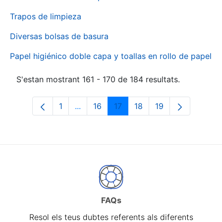
Trapos de limpieza
Diversas bolsas de basura
Papel higiénico doble capa y toallas en rollo de papel
S'estan mostrant 161 - 170 de 184 resultats.
1
...
16
17
18
19
Pàgina
Pàgines intermèdies Utilitzeu TAB per 
Pàgina
Pàgina
Pàgina
Pàgina
FAQs
Resol els teus dubtes referents als diferents