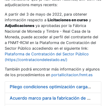
adjudicacions menys recents:
Mostra/Amaga
A partir del 3 de mayo de 2022, para obtener
información respecto a
Licitaciones en curso
y
Mostra/Amaga
Adjudicaciones
ya aprobadas por la Fábrica
Mostra/Amaga
Nacional de Moneda y Timbre - Real Casa de la
Moneda, puede acceder al perfil del contratante del
a FNMT-RCM en la Plataforma de Contratación del
Sector Público accediendo en el siguiente link:
Plataforma de Contratación del Sector Público
(https://contrataciondelestado.es/)
También podrá encontrar más información y algunos
de los procedimientos en
portallicitacion.fnmt.es
Pliego condiciones optimización cargas compras firmado
Mostra/Amaga
Acuerdo marco para la fabricación de piezas