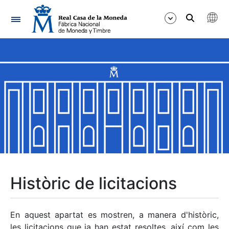
Navegació
Mostra/Amaga
Mostra/Amaga
Mostra/Amaga
Mostra/Amaga
Mostra/Amaga
Històric de licitacions
Mostra/Amaga
En aquest apartat es mostren, a manera d'històric,
les licitacions que ja han estat resoltes, així com les