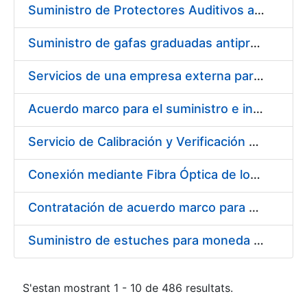
Suministro de Protectores Auditivos a medida para las personas trabajadoras de los Centros de Trabajo de Madrid y Burgos
Suministro de gafas graduadas antiproyecciones para los trabajadores de la FNMT-RCM en los centros de trabajo de Madrid y Burgos
Servicios de una empresa externa para el asesoramiento y resolución de los recursos de alzada que se presentan relacionados con procesos de selección para la FNMT-RCM
Acuerdo marco para el suministro e instalación de persianas, estores y otros complementos
Servicio de Calibración y Verificación Externa de los Equipos de Medición del Servicio de Prevención de la FNMT-RCM
Conexión mediante Fibra Óptica de los Centros de Proceso de Datos (CPDs) de las sedes de la FNMT-RCM de Burgos y Madrid
Contratación de acuerdo marco para el Suministro de Material de Electricidad para la Fábrica Nacional de Moneda y Timbre-Real Casa de la Moneda en su centro de trabajo de Burgos
Suministro de estuches para moneda de 30 €
S'estan mostrant 1 - 10 de 486 resultats.