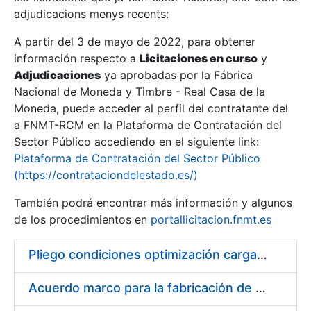
adjudicacions menys recents:
Mostra/Amaga
A partir del 3 de mayo de 2022, para obtener
información respecto a
Licitaciones en curso
y
Mostra/Amaga
Adjudicaciones
ya aprobadas por la Fábrica
Mostra/Amaga
Nacional de Moneda y Timbre - Real Casa de la
Moneda, puede acceder al perfil del contratante del
a FNMT-RCM en la Plataforma de Contratación del
Sector Público accediendo en el siguiente link:
Plataforma de Contratación del Sector Público
(https://contrataciondelestado.es/)
También podrá encontrar más información y algunos
de los procedimientos en
portallicitacion.fnmt.es
Pliego condiciones optimización cargas compras firmado
Mostra/Amaga
Acuerdo marco para la fabricación de piezas