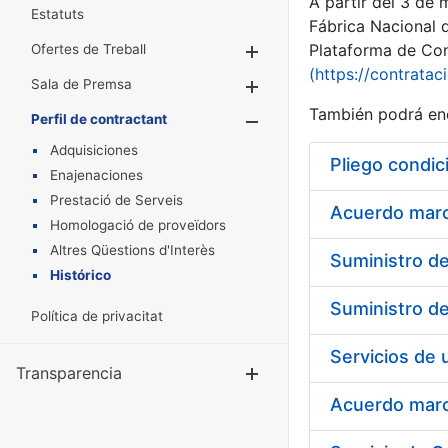
A partir del 3 de
Estatuts
Fábrica Nacional 
Plataforma de Cont
Ofertes de Treball
Mostra/Amaga
(https://contratac
Sala de Premsa
Mostra/Amaga
También podrá enc
Perfil de contractant
Mostra/Amaga
Adquisiciones
Pliego condic
Enajenaciones
Prestació de Serveis
Acuerdo marco
Homologació de proveïdors
Altres Qüestions d'Interès
Histórico
Política de privacitat
Transparencia
Mostra/Amag
Acuerdo marco