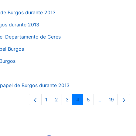
el de Burgos durante 2013
rgos durante 2013
 del Departamento de Ceres
apel Burgos
 Burgos
a papel de Burgos durante 2013
1
2
3
4
5
...
19
Pàgina
Pàgina
Pàgina
Pàgina
Pàgina
Pàgines intermè
Pàgina