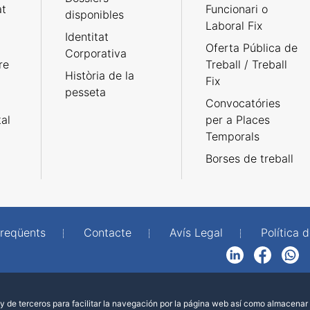
at
Funcionari o
disponibles
Laboral Fix
Identitat
Oferta Pública de
Corporativa
re
Treball / Treball
Història de la
Fix
pesseta
Convocatóries
tal
per a Places
Temporals
Borses de treball
freqüents
Contacte
Avís Legal
Política d
LinkedIn
Facebook
WhatsApp
 de terceros para facilitar la navegación por la página web así como almacenar 