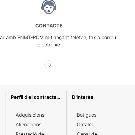
CONTACTE
ar amb FNMT-RCM mitjançant telèfon, fax o correu
electrònic
Perfil d'el contractant
D'interès
Adquisicions
Botigues
Alienacions
Catàleg
Prestació de
Canal de