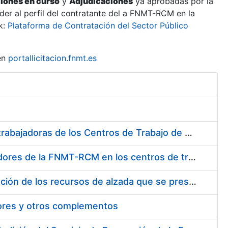
ciones en curso
y
Adjudicaciones
ya aprobadas por la
er al perfil del contratante del a FNMT-RCM en la
k:
Plataforma de Contratación del Sector Público
en
portallicitacion.fnmt.es
Suministro de Protectores Auditivos a medida para las personas trabajadoras de los Centros de Trabajo de Madrid y Burgos
Suministro de gafas graduadas antiproyecciones para los trabajadores de la FNMT-RCM en los centros de trabajo de Madrid y Burgos
Servicios de una empresa externa para el asesoramiento y resolución de los recursos de alzada que se presentan relacionados con procesos de selección para la FNMT-RCM
tores y otros complementos