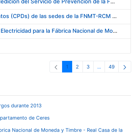
Servicio de Calibración y Verificación Externa de los Equipos de Medición del Servicio de Prevención de la FNMT-RCM
Conexión mediante Fibra Óptica de los Centros de Proceso de Datos (CPDs) de las sedes de la FNMT-RCM de Burgos y Madrid
Contratación de acuerdo marco para el Suministro de Material de Electricidad para la Fábrica Nacional de Moneda y Timbre-Real Casa de la Moneda en su centro de trabajo de Burgos
1
2
3
...
49
Pàgina
Pàgina
Pàgina
Pàgines intermèd
Pàgina
urgos durante 2013
Departamento de Ceres
ábrica Nacional de Moneda y Timbre - Real Casa de la