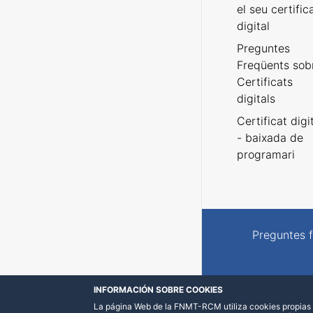
el seu certific
digital
Preguntes
Freqüents sob
Certificats
digitals
Certificat digi
- baixada de
programari
Preguntes 
INFORMACIÓN SOBRE COOKIES
La página Web de la FNMT-RCM utiliza cookies propias y