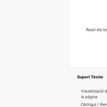
Resol els t
Suport Tècnic
Visualització 
la pàgina
Obtingui / Ren