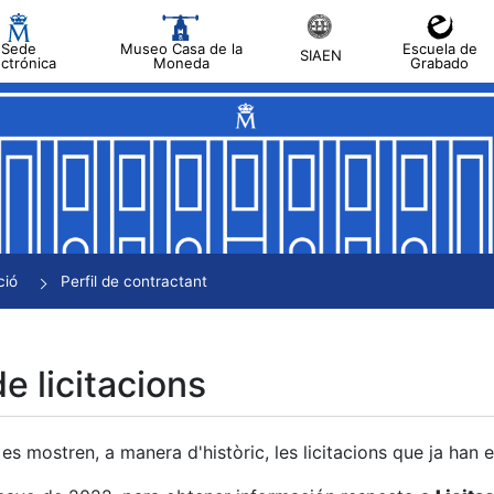
Sede
Museo Casa de la
Escuela de
SIAEN
ectrónica
Moneda
Grabado
a
a
a
a
ció
Perfil de contractant
a
de licitacions
es mostren, a manera d'històric, les licitacions que ja han 