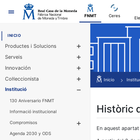
Navegació
FNMT
Ceres
El
INICIO
Productes i Solucions
Mostra/Amag
Serveis
Mostra/Amag
Innovación
Mostra/Amag
Col·leccionista
Mostra/Amag
Inicio
Institu
Institució
Mostra/Amag
130 Aniversario FNMT
Històric 
Informació institucional
Compromisos
Mostra/Amaga
En aquest apartat 
Agenda 2030 y ODS