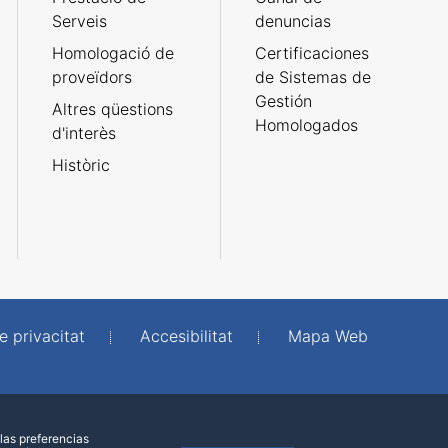
Serveis
denuncias
Homologació de
Certificaciones
proveïdors
de Sistemas de
Gestión
Altres qüestions
Homologados
d'interès
Històric
e privacitat
Accesibilitat
Mapa Web
las preferencias