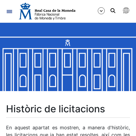
Navegació
Mostra/Amaga
Mostra/Amaga
Mostra/Amaga
Mostra/Amaga
Mostra/Amaga
Històric de licitacions
Mostra/Amaga
En aquest apartat es mostren, a manera d'històric,
les licitacions que ja han estat resoltes, així com les