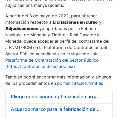
adjudicacions menys recents:
Mostra/Amaga
A partir del 3 de mayo de 2022, para obtener
información respecto a
Licitaciones en curso
y
Mostra/Amaga
Adjudicaciones
ya aprobadas por la Fábrica
Mostra/Amaga
Nacional de Moneda y Timbre - Real Casa de la
Moneda, puede acceder al perfil del contratante del
a FNMT-RCM en la Plataforma de Contratación del
Sector Público accediendo en el siguiente link:
Plataforma de Contratación del Sector Público
(https://contrataciondelestado.es/)
También podrá encontrar más información y algunos
de los procedimientos en
portallicitacion.fnmt.es
Pliego condiciones optimización cargas compras firmado
Mostra/Amaga
Acuerdo marco para la fabricación de piezas