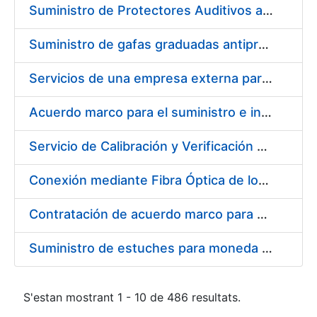
Suministro de Protectores Auditivos a medida para las personas trabajadoras de los Centros de Trabajo de Madrid y Burgos
Suministro de gafas graduadas antiproyecciones para los trabajadores de la FNMT-RCM en los centros de trabajo de Madrid y Burgos
Servicios de una empresa externa para el asesoramiento y resolución de los recursos de alzada que se presentan relacionados con procesos de selección para la FNMT-RCM
Acuerdo marco para el suministro e instalación de persianas, estores y otros complementos
Servicio de Calibración y Verificación Externa de los Equipos de Medición del Servicio de Prevención de la FNMT-RCM
Conexión mediante Fibra Óptica de los Centros de Proceso de Datos (CPDs) de las sedes de la FNMT-RCM de Burgos y Madrid
Contratación de acuerdo marco para el Suministro de Material de Electricidad para la Fábrica Nacional de Moneda y Timbre-Real Casa de la Moneda en su centro de trabajo de Burgos
Suministro de estuches para moneda de 30 €
S'estan mostrant 1 - 10 de 486 resultats.