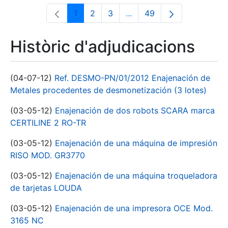
1
2
3
...
49
Pàgina
Pàgina
Pàgina
Pàgines intermèdies Utili
Pàgina
Històric d'adjudicacions
(04-07-12)
Ref. DESMO-PN/01/2012 Enajenación de
Metales procedentes de desmonetización (3 lotes)
(03-05-12)
Enajenación de dos robots SCARA marca
CERTILINE 2 RO-TR
(03-05-12)
Enajenación de una máquina de impresión
RISO MOD. GR3770
(03-05-12)
Enajenación de una máquina troqueladora
de tarjetas LOUDA
(03-05-12)
Enajenación de una impresora OCE Mod.
3165 NC