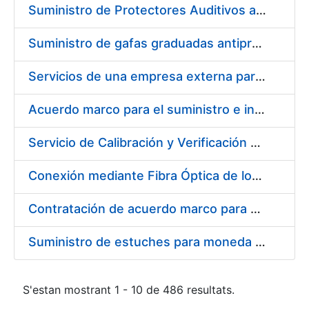
Suministro de Protectores Auditivos a medida para las personas trabajadoras de los Centros de Trabajo de Madrid y Burgos
Suministro de gafas graduadas antiproyecciones para los trabajadores de la FNMT-RCM en los centros de trabajo de Madrid y Burgos
Servicios de una empresa externa para el asesoramiento y resolución de los recursos de alzada que se presentan relacionados con procesos de selección para la FNMT-RCM
Acuerdo marco para el suministro e instalación de persianas, estores y otros complementos
Servicio de Calibración y Verificación Externa de los Equipos de Medición del Servicio de Prevención de la FNMT-RCM
Conexión mediante Fibra Óptica de los Centros de Proceso de Datos (CPDs) de las sedes de la FNMT-RCM de Burgos y Madrid
Contratación de acuerdo marco para el Suministro de Material de Electricidad para la Fábrica Nacional de Moneda y Timbre-Real Casa de la Moneda en su centro de trabajo de Burgos
Suministro de estuches para moneda de 30 €
S'estan mostrant 1 - 10 de 486 resultats.