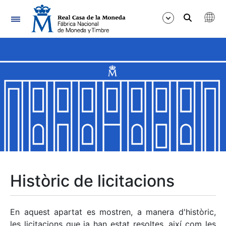
Navegació
Mostra/Amaga
Mostra/Amaga
Mostra/Amaga
Mostra/Amaga
Mostra/Amaga
Històric de licitacions
Mostra/Amaga
En aquest apartat es mostren, a manera d'històric,
les licitacions que ja han estat resoltes, així com les