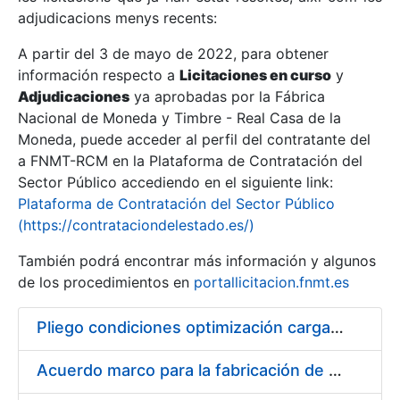
adjudicacions menys recents:
Mostra/Amaga
A partir del 3 de mayo de 2022, para obtener
información respecto a
Licitaciones en curso
y
Mostra/Amaga
Adjudicaciones
ya aprobadas por la Fábrica
Mostra/Amaga
Nacional de Moneda y Timbre - Real Casa de la
Moneda, puede acceder al perfil del contratante del
a FNMT-RCM en la Plataforma de Contratación del
Sector Público accediendo en el siguiente link:
Plataforma de Contratación del Sector Público
(https://contrataciondelestado.es/)
También podrá encontrar más información y algunos
de los procedimientos en
portallicitacion.fnmt.es
Pliego condiciones optimización cargas compras firmado
Mostra/Amaga
Acuerdo marco para la fabricación de piezas