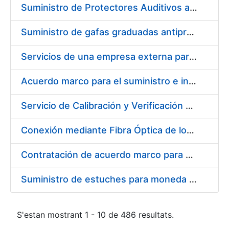
Suministro de Protectores Auditivos a medida para las personas trabajadoras de los Centros de Trabajo de Madrid y Burgos
Suministro de gafas graduadas antiproyecciones para los trabajadores de la FNMT-RCM en los centros de trabajo de Madrid y Burgos
Servicios de una empresa externa para el asesoramiento y resolución de los recursos de alzada que se presentan relacionados con procesos de selección para la FNMT-RCM
Acuerdo marco para el suministro e instalación de persianas, estores y otros complementos
Servicio de Calibración y Verificación Externa de los Equipos de Medición del Servicio de Prevención de la FNMT-RCM
Conexión mediante Fibra Óptica de los Centros de Proceso de Datos (CPDs) de las sedes de la FNMT-RCM de Burgos y Madrid
Contratación de acuerdo marco para el Suministro de Material de Electricidad para la Fábrica Nacional de Moneda y Timbre-Real Casa de la Moneda en su centro de trabajo de Burgos
Suministro de estuches para moneda de 30 €
S'estan mostrant 1 - 10 de 486 resultats.