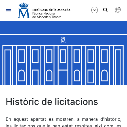
Navegació
Mostra/Amaga
Mostra/Amaga
Mostra/Amaga
Mostra/Amaga
Mostra/Amaga
Històric de licitacions
Mostra/Amaga
En aquest apartat es mostren, a manera d'històric,
les licitacions que ja han estat resoltes, així com les