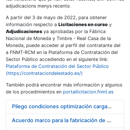
adjudicacions menys recents:
Mostra/Amaga
A partir del 3 de mayo de 2022, para obtener
información respecto a
Licitaciones en curso
y
Mostra/Amaga
Adjudicaciones
ya aprobadas por la Fábrica
Mostra/Amaga
Nacional de Moneda y Timbre - Real Casa de la
Moneda, puede acceder al perfil del contratante del
a FNMT-RCM en la Plataforma de Contratación del
Sector Público accediendo en el siguiente link:
Plataforma de Contratación del Sector Público
(https://contrataciondelestado.es/)
También podrá encontrar más información y algunos
de los procedimientos en
portallicitacion.fnmt.es
Pliego condiciones optimización cargas compras firmado
Mostra/Amaga
Acuerdo marco para la fabricación de piezas