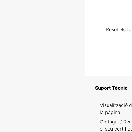
Resol els t
Suport Tècnic
Visualització 
la pàgina
Obtingui / Ren
el seu certific