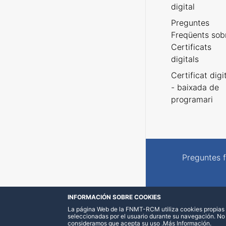
digital
Preguntes
Freqüents sob
Certificats
digitals
Certificat digi
- baixada de
programari
Preguntes 
INFORMACIÓN SOBRE COOKIES
La página Web de la FNMT-RCM utiliza cookies propias y
seleccionadas por el usuario durante su navegación. No
consideramos que acepta su uso
.
Más Información
.