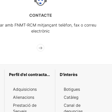
CONTACTE
ar amb FNMT-RCM mitjançant telèfon, fax o correu
electrònic
Perfil d'el contractant
D'interès
Adquisicions
Botigues
Alienacions
Catàleg
Prestació de
Canal de
Serveis
denuncias