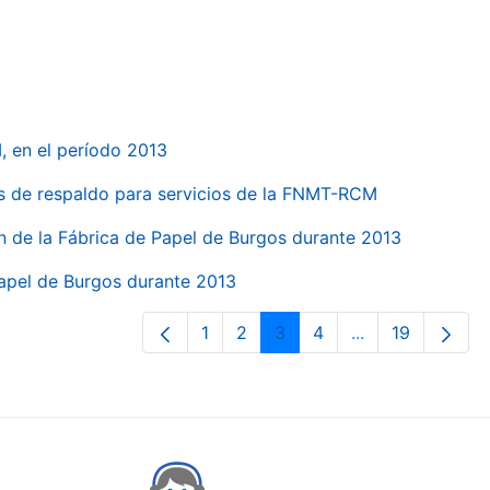
, en el período 2013
s de respaldo para servicios de la FNMT-RCM
n de la Fábrica de Papel de Burgos durante 2013
Papel de Burgos durante 2013
1
2
3
4
...
19
Pàgina
Pàgina
Pàgina
Pàgina
Pàgines intermè
Pàgina