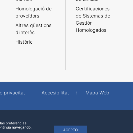
Homologació de
Certificaciones
proveïdors
de Sistemas de
Gestión
Altres qüestions
Homologados
d'interès
Històric
e privacitat
Accesibilitat
Mapa Web
las preferencias
continúa navegando,
ACEPTO