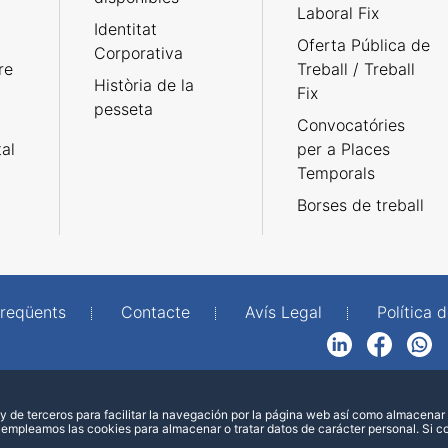
Laboral Fix
Identitat
Oferta Pública de
Corporativa
re
Treball / Treball
Història de la
Fix
pesseta
Convocatóries
tal
per a Places
Temporals
Borses de treball
freqüents
Contacte
Avís Legal
Política d
LinkedIn
Facebook
WhatsApp
 de terceros para facilitar la navegación por la página web así como almacenar 
 empleamos las cookies para almacenar o tratar datos de carácter personal. Si 