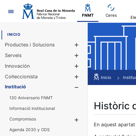
Navegació
FNMT
Ceres
El
INICIO
Productes i Solucions
Mostra/Amag
Serveis
Mostra/Amag
Innovación
Mostra/Amag
Col·leccionista
Mostra/Amag
Inicio
Institu
Institució
Mostra/Amag
130 Aniversario FNMT
Històric 
Informació institucional
Compromisos
Mostra/Amaga
En aquest apartat 
Agenda 2030 y ODS