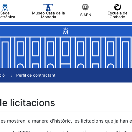
Sede
Museo Casa de la
Escuela de
SIAEN
ectrónica
Moneda
Grabado
a
a
a
a
ció
Perfil de contractant
a
de licitacions
es mostren, a manera d'històric, les licitacions que ja han 