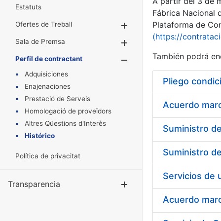
A partir del 3 de
Estatuts
Fábrica Nacional 
Plataforma de Cont
Ofertes de Treball
Mostra/Amaga
(https://contratac
Sala de Premsa
Mostra/Amaga
También podrá enc
Perfil de contractant
Mostra/Amaga
Adquisiciones
Pliego condic
Enajenaciones
Prestació de Serveis
Acuerdo marco
Homologació de proveïdors
Altres Qüestions d'Interès
Histórico
Política de privacitat
Transparencia
Mostra/Amag
Acuerdo marco