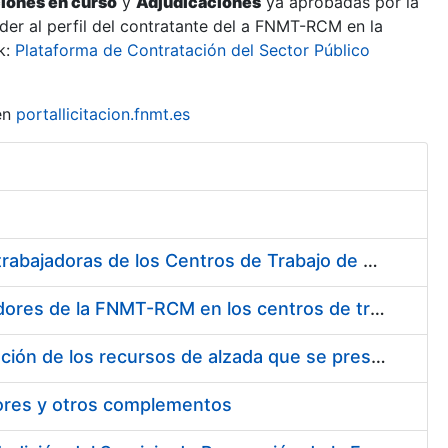
ciones en curso
y
Adjudicaciones
ya aprobadas por la
er al perfil del contratante del a FNMT-RCM en la
k:
Plataforma de Contratación del Sector Público
en
portallicitacion.fnmt.es
Suministro de Protectores Auditivos a medida para las personas trabajadoras de los Centros de Trabajo de Madrid y Burgos
Suministro de gafas graduadas antiproyecciones para los trabajadores de la FNMT-RCM en los centros de trabajo de Madrid y Burgos
Servicios de una empresa externa para el asesoramiento y resolución de los recursos de alzada que se presentan relacionados con procesos de selección para la FNMT-RCM
tores y otros complementos