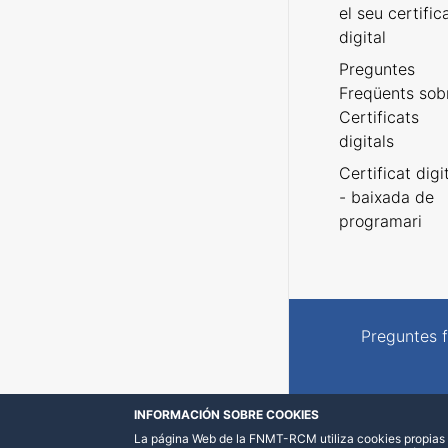
el seu certific
digital
Preguntes
Freqüents sob
Certificats
digitals
Certificat digi
- baixada de
programari
Preguntes 
INFORMACIÓN SOBRE COOKIES
La página Web de la FNMT-RCM utiliza cookies propias y