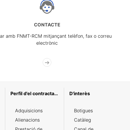
CONTACTE
ar amb FNMT-RCM mitjançant telèfon, fax o correu
electrònic
Perfil d'el contractant
D'interès
Adquisicions
Botigues
Alienacions
Catàleg
Prestació de
Canal de