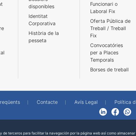
at
Funcionari o
disponibles
Laboral Fix
Identitat
Oferta Pública de
Corporativa
re
Treball / Treball
Història de la
Fix
pesseta
Convocatóries
tal
per a Places
Temporals
Borses de treball
freqüents
Contacte
Avís Legal
Política d
LinkedIn
Facebook
WhatsApp
 de terceros para facilitar la navegación por la página web así como almacenar 