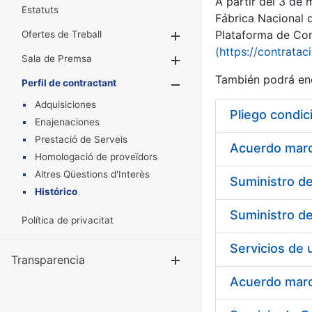
A partir del 3 de
Estatuts
Fábrica Nacional 
Plataforma de Cont
Ofertes de Treball
Mostra/Amaga
(https://contratac
Sala de Premsa
Mostra/Amaga
También podrá enc
Perfil de contractant
Mostra/Amaga
Adquisiciones
Pliego condic
Enajenaciones
Prestació de Serveis
Acuerdo marco
Homologació de proveïdors
Altres Qüestions d'Interès
Histórico
Política de privacitat
Transparencia
Mostra/Amag
Acuerdo marco