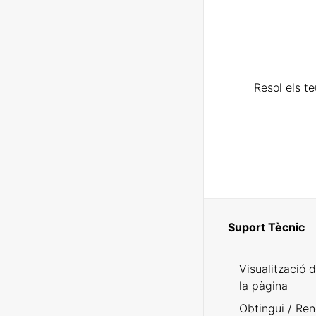
Resol els t
Suport Tècnic
Visualització 
la pàgina
Obtingui / Ren