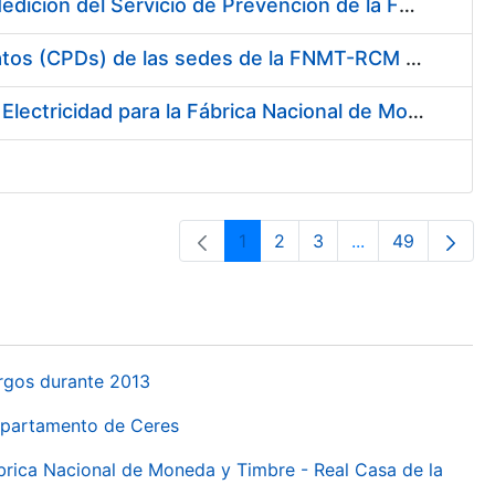
Servicio de Calibración y Verificación Externa de los Equipos de Medición del Servicio de Prevención de la FNMT-RCM
Conexión mediante Fibra Óptica de los Centros de Proceso de Datos (CPDs) de las sedes de la FNMT-RCM de Burgos y Madrid
Contratación de acuerdo marco para el Suministro de Material de Electricidad para la Fábrica Nacional de Moneda y Timbre-Real Casa de la Moneda en su centro de trabajo de Burgos
1
2
3
...
49
Pàgina
Pàgina
Pàgina
Pàgines intermèd
Pàgina
urgos durante 2013
Departamento de Ceres
ábrica Nacional de Moneda y Timbre - Real Casa de la