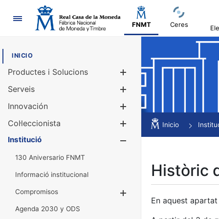
Navegació
FNMT
Ceres
El
INICIO
Productes i Solucions
Mostra/Amag
Serveis
Mostra/Amag
Innovación
Mostra/Amag
Col·leccionista
Mostra/Amag
Inicio
Institu
Institució
Mostra/Amag
130 Aniversario FNMT
Històric 
Informació institucional
Compromisos
Mostra/Amaga
En aquest apartat 
Agenda 2030 y ODS