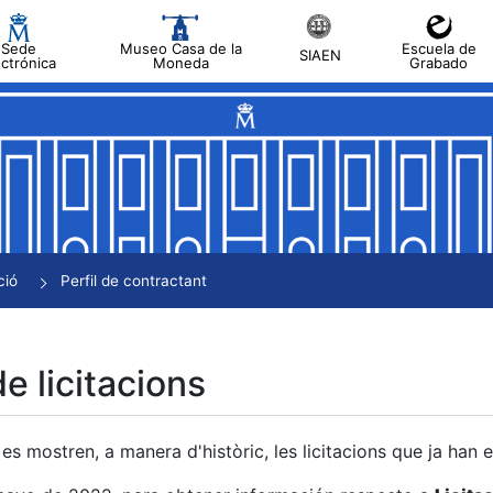
Sede
Museo Casa de la
Escuela de
SIAEN
ectrónica
Moneda
Grabado
a
a
a
a
ció
Perfil de contractant
a
de licitacions
es mostren, a manera d'històric, les licitacions que ja han 