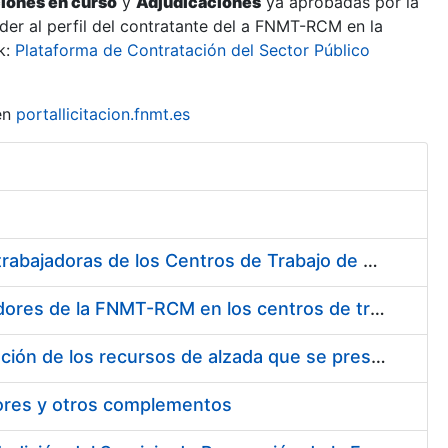
ciones en curso
y
Adjudicaciones
ya aprobadas por la
er al perfil del contratante del a FNMT-RCM en la
k:
Plataforma de Contratación del Sector Público
en
portallicitacion.fnmt.es
Suministro de Protectores Auditivos a medida para las personas trabajadoras de los Centros de Trabajo de Madrid y Burgos
Suministro de gafas graduadas antiproyecciones para los trabajadores de la FNMT-RCM en los centros de trabajo de Madrid y Burgos
Servicios de una empresa externa para el asesoramiento y resolución de los recursos de alzada que se presentan relacionados con procesos de selección para la FNMT-RCM
tores y otros complementos