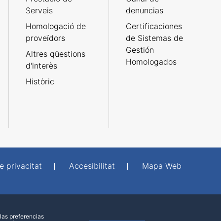
Serveis
denuncias
Homologació de
Certificaciones
proveïdors
de Sistemas de
Gestión
Altres qüestions
Homologados
d'interès
Històric
e privacitat
Accesibilitat
Mapa Web
las preferencias