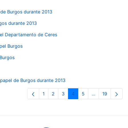
el de Burgos durante 2013
rgos durante 2013
 del Departamento de Ceres
apel Burgos
 Burgos
a papel de Burgos durante 2013
1
2
3
4
5
...
19
Pàgina
Pàgina
Pàgina
Pàgina
Pàgina
Pàgines intermè
Pàgina