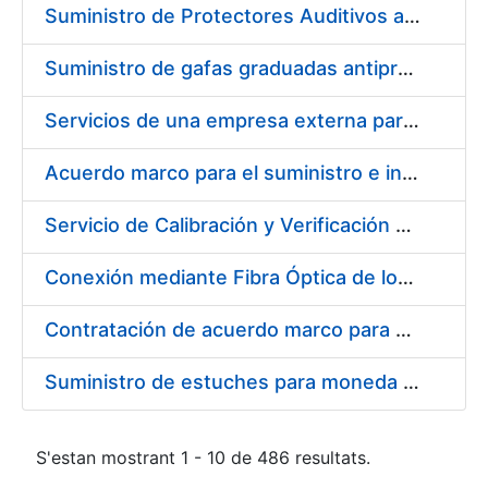
Suministro de Protectores Auditivos a medida para las personas trabajadoras de los Centros de Trabajo de Madrid y Burgos
Suministro de gafas graduadas antiproyecciones para los trabajadores de la FNMT-RCM en los centros de trabajo de Madrid y Burgos
Servicios de una empresa externa para el asesoramiento y resolución de los recursos de alzada que se presentan relacionados con procesos de selección para la FNMT-RCM
Acuerdo marco para el suministro e instalación de persianas, estores y otros complementos
Servicio de Calibración y Verificación Externa de los Equipos de Medición del Servicio de Prevención de la FNMT-RCM
Conexión mediante Fibra Óptica de los Centros de Proceso de Datos (CPDs) de las sedes de la FNMT-RCM de Burgos y Madrid
Contratación de acuerdo marco para el Suministro de Material de Electricidad para la Fábrica Nacional de Moneda y Timbre-Real Casa de la Moneda en su centro de trabajo de Burgos
Suministro de estuches para moneda de 30 €
S'estan mostrant 1 - 10 de 486 resultats.