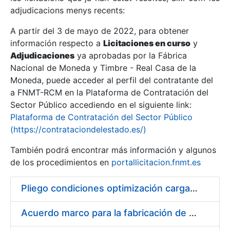
adjudicacions menys recents:
Mostra/Amaga
A partir del 3 de mayo de 2022, para obtener
información respecto a
Licitaciones en curso
y
Mostra/Amaga
Adjudicaciones
ya aprobadas por la Fábrica
Mostra/Amaga
Nacional de Moneda y Timbre - Real Casa de la
Moneda, puede acceder al perfil del contratante del
a FNMT-RCM en la Plataforma de Contratación del
Sector Público accediendo en el siguiente link:
Plataforma de Contratación del Sector Público
(https://contrataciondelestado.es/)
También podrá encontrar más información y algunos
de los procedimientos en
portallicitacion.fnmt.es
Pliego condiciones optimización cargas compras firmado
Mostra/Amaga
Acuerdo marco para la fabricación de piezas