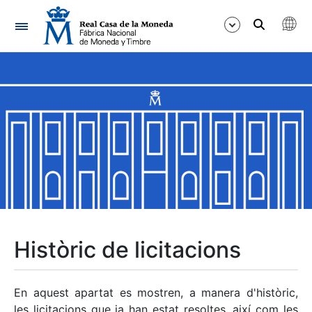
Navegació
Mostra/Amaga
Mostra/Amaga
Mostra/Amaga
Mostra/Amaga
Mostra/Amaga
Històric de licitacions
Mostra/Amaga
En aquest apartat es mostren, a manera d'històric,
les licitacions que ja han estat resoltes, així com les