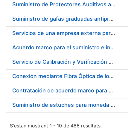
Suministro de Protectores Auditivos a medida para las personas trabajadoras de los Centros de Trabajo de Madrid y Burgos
Suministro de gafas graduadas antiproyecciones para los trabajadores de la FNMT-RCM en los centros de trabajo de Madrid y Burgos
Servicios de una empresa externa para el asesoramiento y resolución de los recursos de alzada que se presentan relacionados con procesos de selección para la FNMT-RCM
Acuerdo marco para el suministro e instalación de persianas, estores y otros complementos
Servicio de Calibración y Verificación Externa de los Equipos de Medición del Servicio de Prevención de la FNMT-RCM
Conexión mediante Fibra Óptica de los Centros de Proceso de Datos (CPDs) de las sedes de la FNMT-RCM de Burgos y Madrid
Contratación de acuerdo marco para el Suministro de Material de Electricidad para la Fábrica Nacional de Moneda y Timbre-Real Casa de la Moneda en su centro de trabajo de Burgos
Suministro de estuches para moneda de 30 €
S'estan mostrant 1 - 10 de 486 resultats.