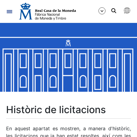
Navegació
Mostra/Amaga
Mostra/Amaga
Mostra/Amaga
Mostra/Amaga
Mostra/Amaga
Històric de licitacions
Mostra/Amaga
En aquest apartat es mostren, a manera d'històric,
les licitacions que ja han estat resoltes, així com les