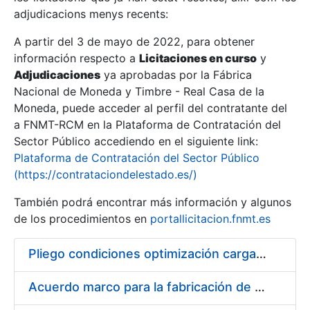
adjudicacions menys recents:
Mostra/Amaga
A partir del 3 de mayo de 2022, para obtener
información respecto a
Licitaciones en curso
y
Mostra/Amaga
Adjudicaciones
ya aprobadas por la Fábrica
Mostra/Amaga
Nacional de Moneda y Timbre - Real Casa de la
Moneda, puede acceder al perfil del contratante del
a FNMT-RCM en la Plataforma de Contratación del
Sector Público accediendo en el siguiente link:
Plataforma de Contratación del Sector Público
(https://contrataciondelestado.es/)
También podrá encontrar más información y algunos
de los procedimientos en
portallicitacion.fnmt.es
Pliego condiciones optimización cargas compras firmado
Mostra/Amaga
Acuerdo marco para la fabricación de piezas