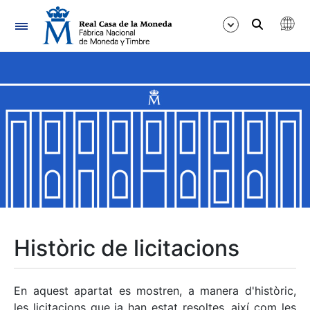
Navegació
Mostra/Amaga
Mostra/Amaga
Mostra/Amaga
Mostra/Amaga
Mostra/Amaga
Històric de licitacions
Mostra/Amaga
En aquest apartat es mostren, a manera d'històric,
les licitacions que ja han estat resoltes, així com les