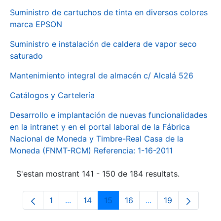
Suministro de cartuchos de tinta en diversos colores
marca EPSON
Suministro e instalación de caldera de vapor seco
saturado
Mantenimiento integral de almacén c/ Alcalá 526
Catálogos y Cartelería
Desarrollo e implantación de nuevas funcionalidades
en la intranet y en el portal laboral de la Fábrica
Nacional de Moneda y Timbre-Real Casa de la
Moneda (FNMT-RCM) Referencia: 1-16-2011
S'estan mostrant 141 - 150 de 184 resultats.
1
...
14
15
16
...
19
Pàgina
Pàgines intermèdies Utilitzeu TAB per na
Pàgina
Pàgina
Pàgina
Pàgines intermèdies
Pàgina