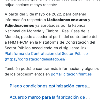
adjudicacions menys recents:
Mostra/Amaga
A partir del 3 de mayo de 2022, para obtener
información respecto a
Licitaciones en curso
y
Mostra/Amaga
Adjudicaciones
ya aprobadas por la Fábrica
Mostra/Amaga
Nacional de Moneda y Timbre - Real Casa de la
Moneda, puede acceder al perfil del contratante del
a FNMT-RCM en la Plataforma de Contratación del
Sector Público accediendo en el siguiente link:
Plataforma de Contratación del Sector Público
(https://contrataciondelestado.es/)
También podrá encontrar más información y algunos
de los procedimientos en
portallicitacion.fnmt.es
Pliego condiciones optimización cargas compras firmado
Mostra/Amaga
Acuerdo marco para la fabricación de piezas