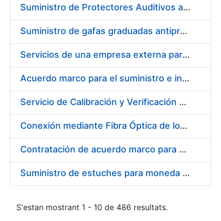
Suministro de Protectores Auditivos a medida para las personas trabajadoras de los Centros de Trabajo de Madrid y Burgos
Suministro de gafas graduadas antiproyecciones para los trabajadores de la FNMT-RCM en los centros de trabajo de Madrid y Burgos
Servicios de una empresa externa para el asesoramiento y resolución de los recursos de alzada que se presentan relacionados con procesos de selección para la FNMT-RCM
Acuerdo marco para el suministro e instalación de persianas, estores y otros complementos
Servicio de Calibración y Verificación Externa de los Equipos de Medición del Servicio de Prevención de la FNMT-RCM
Conexión mediante Fibra Óptica de los Centros de Proceso de Datos (CPDs) de las sedes de la FNMT-RCM de Burgos y Madrid
Contratación de acuerdo marco para el Suministro de Material de Electricidad para la Fábrica Nacional de Moneda y Timbre-Real Casa de la Moneda en su centro de trabajo de Burgos
Suministro de estuches para moneda de 30 €
S'estan mostrant 1 - 10 de 486 resultats.