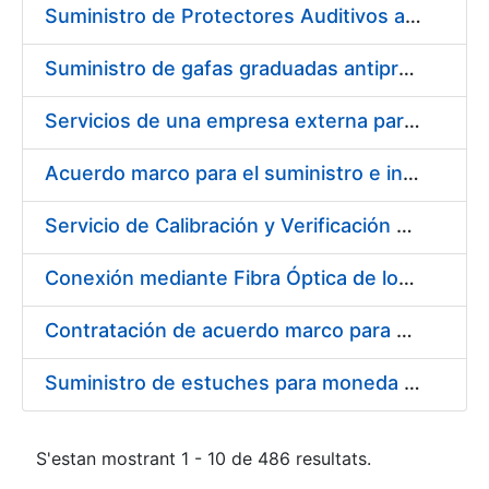
Suministro de Protectores Auditivos a medida para las personas trabajadoras de los Centros de Trabajo de Madrid y Burgos
Suministro de gafas graduadas antiproyecciones para los trabajadores de la FNMT-RCM en los centros de trabajo de Madrid y Burgos
Servicios de una empresa externa para el asesoramiento y resolución de los recursos de alzada que se presentan relacionados con procesos de selección para la FNMT-RCM
Acuerdo marco para el suministro e instalación de persianas, estores y otros complementos
Servicio de Calibración y Verificación Externa de los Equipos de Medición del Servicio de Prevención de la FNMT-RCM
Conexión mediante Fibra Óptica de los Centros de Proceso de Datos (CPDs) de las sedes de la FNMT-RCM de Burgos y Madrid
Contratación de acuerdo marco para el Suministro de Material de Electricidad para la Fábrica Nacional de Moneda y Timbre-Real Casa de la Moneda en su centro de trabajo de Burgos
Suministro de estuches para moneda de 30 €
S'estan mostrant 1 - 10 de 486 resultats.