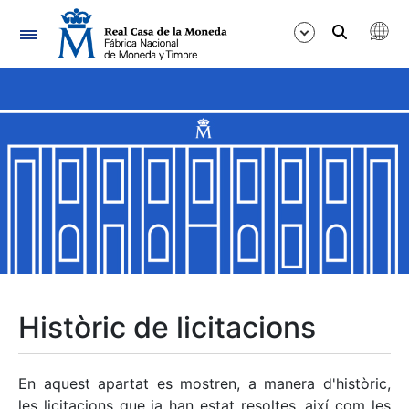
Navegació
Mostra/Amaga
Mostra/Amaga
Mostra/Amaga
Mostra/Amaga
Mostra/Amaga
Històric de licitacions
Mostra/Amaga
En aquest apartat es mostren, a manera d'històric,
les licitacions que ja han estat resoltes, així com les