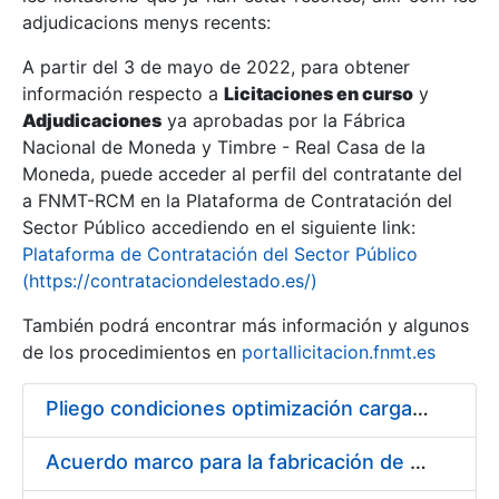
adjudicacions menys recents:
Mostra/Amaga
A partir del 3 de mayo de 2022, para obtener
información respecto a
Licitaciones en curso
y
Mostra/Amaga
Adjudicaciones
ya aprobadas por la Fábrica
Mostra/Amaga
Nacional de Moneda y Timbre - Real Casa de la
Moneda, puede acceder al perfil del contratante del
a FNMT-RCM en la Plataforma de Contratación del
Sector Público accediendo en el siguiente link:
Plataforma de Contratación del Sector Público
(https://contrataciondelestado.es/)
También podrá encontrar más información y algunos
de los procedimientos en
portallicitacion.fnmt.es
Pliego condiciones optimización cargas compras firmado
Mostra/Amaga
Acuerdo marco para la fabricación de piezas