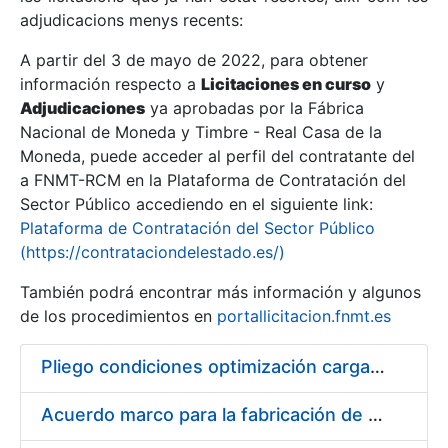
adjudicacions menys recents:
Mostra/Amaga
A partir del 3 de mayo de 2022, para obtener
información respecto a
Licitaciones en curso
y
Mostra/Amaga
Adjudicaciones
ya aprobadas por la Fábrica
Mostra/Amaga
Nacional de Moneda y Timbre - Real Casa de la
Moneda, puede acceder al perfil del contratante del
a FNMT-RCM en la Plataforma de Contratación del
Sector Público accediendo en el siguiente link:
Plataforma de Contratación del Sector Público
(https://contrataciondelestado.es/)
También podrá encontrar más información y algunos
de los procedimientos en
portallicitacion.fnmt.es
Pliego condiciones optimización cargas compras firmado
Mostra/Amaga
Acuerdo marco para la fabricación de piezas