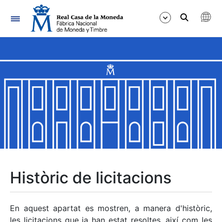
Navegació
Mostra/Amaga
Mostra/Amaga
Mostra/Amaga
Mostra/Amaga
Mostra/Amaga
Històric de licitacions
Mostra/Amaga
En aquest apartat es mostren, a manera d'històric,
les licitacions que ja han estat resoltes, així com les