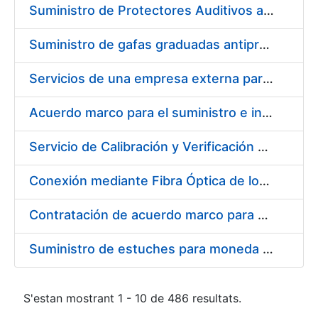
Suministro de Protectores Auditivos a medida para las personas trabajadoras de los Centros de Trabajo de Madrid y Burgos
Suministro de gafas graduadas antiproyecciones para los trabajadores de la FNMT-RCM en los centros de trabajo de Madrid y Burgos
Servicios de una empresa externa para el asesoramiento y resolución de los recursos de alzada que se presentan relacionados con procesos de selección para la FNMT-RCM
Acuerdo marco para el suministro e instalación de persianas, estores y otros complementos
Servicio de Calibración y Verificación Externa de los Equipos de Medición del Servicio de Prevención de la FNMT-RCM
Conexión mediante Fibra Óptica de los Centros de Proceso de Datos (CPDs) de las sedes de la FNMT-RCM de Burgos y Madrid
Contratación de acuerdo marco para el Suministro de Material de Electricidad para la Fábrica Nacional de Moneda y Timbre-Real Casa de la Moneda en su centro de trabajo de Burgos
Suministro de estuches para moneda de 30 €
S'estan mostrant 1 - 10 de 486 resultats.