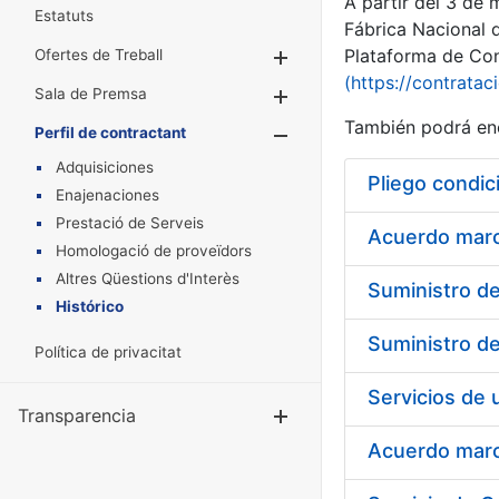
A partir del 3 de
Estatuts
Fábrica Nacional 
Plataforma de Cont
Ofertes de Treball
Mostra/Amaga
(https://contratac
Sala de Premsa
Mostra/Amaga
También podrá enc
Perfil de contractant
Mostra/Amaga
Adquisiciones
Pliego condic
Enajenaciones
Prestació de Serveis
Acuerdo marco
Homologació de proveïdors
Altres Qüestions d'Interès
Histórico
Política de privacitat
Transparencia
Mostra/Amag
Acuerdo marco