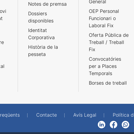
General
Notes de premsa
ovi
OEP Personal
Dossiers
at
Funcionari o
disponibles
Laboral Fix
Identitat
Oferta Pública de
Corporativa
re
Treball / Treball
Història de la
Fix
pesseta
Convocatóries
tal
per a Places
Temporals
Borses de treball
freqüents
Contacte
Avís Legal
Política d
LinkedIn
Facebook
WhatsApp