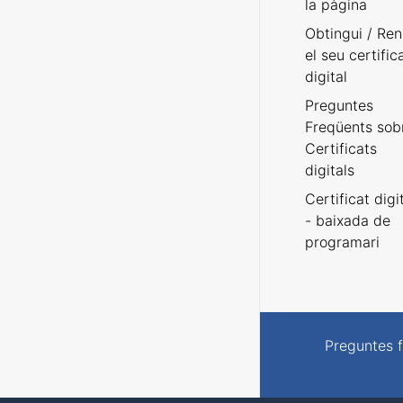
la pàgina
Obtingui / Ren
el seu certific
digital
Preguntes
Freqüents sob
Certificats
digitals
Certificat digi
- baixada de
programari
Preguntes 