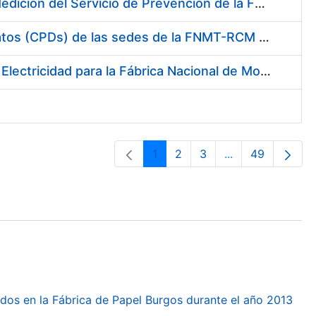
Servicio de Calibración y Verificación Externa de los Equipos de Medición del Servicio de Prevención de la FNMT-RCM
Conexión mediante Fibra Óptica de los Centros de Proceso de Datos (CPDs) de las sedes de la FNMT-RCM de Burgos y Madrid
Contratación de acuerdo marco para el Suministro de Material de Electricidad para la Fábrica Nacional de Moneda y Timbre-Real Casa de la Moneda en su centro de trabajo de Burgos
1
2
3
...
49
Pàgina
Pàgina
Pàgina
Pàgines intermèd
Pàgina
dos en la Fábrica de Papel Burgos durante el año 2013