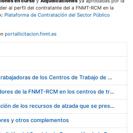
ciones en curso
y
Adjudicaciones
ya aprobadas por la
er al perfil del contratante del a FNMT-RCM en la
k:
Plataforma de Contratación del Sector Público
en
portallicitacion.fnmt.es
Suministro de Protectores Auditivos a medida para las personas trabajadoras de los Centros de Trabajo de Madrid y Burgos
Suministro de gafas graduadas antiproyecciones para los trabajadores de la FNMT-RCM en los centros de trabajo de Madrid y Burgos
Servicios de una empresa externa para el asesoramiento y resolución de los recursos de alzada que se presentan relacionados con procesos de selección para la FNMT-RCM
tores y otros complementos