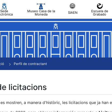
Sede
Museo Casa de la
Escuela de
SIAEN
ectrónica
Moneda
Grabado
a
a
a
a
ció
Perfil de contractant
a
de licitacions
es mostren, a manera d'històric, les licitacions que ja han 