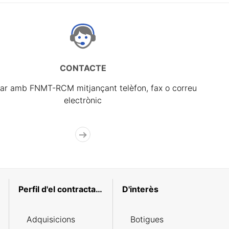
CONTACTE
ar amb FNMT-RCM mitjançant telèfon, fax o correu
electrònic
Perfil d'el contractant
D'interès
Adquisicions
Botigues