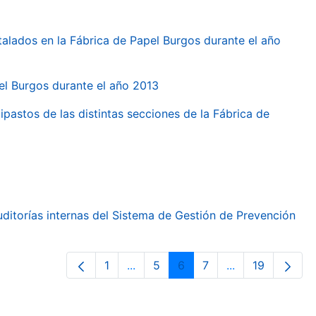
talados en la Fábrica de Papel Burgos durante el año
pel Burgos durante el año 2013
ipastos de las distintas secciones de la Fábrica de
ditorías internas del Sistema de Gestión de Prevención
1
...
5
6
7
...
19
Pàgina
Pàgines intermèdies Utilitzeu TAB 
Pàgina
Pàgina
Pàgina
Pàgines intermè
Pàgina