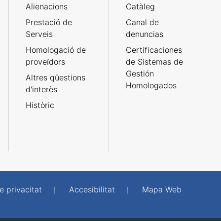
Alienacions
Catàleg
Prestació de
Canal de
Serveis
denuncias
Homologació de
Certificaciones
proveïdors
de Sistemas de
Gestión
Altres qüestions
Homologados
d'interès
Històric
e privacitat
Accesibilitat
Mapa Web