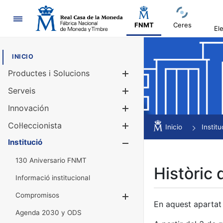
Navegació
FNMT
Ceres
El
INICIO
Productes i Solucions
Mostra/Amag
Serveis
Mostra/Amag
Innovación
Mostra/Amag
Col·leccionista
Mostra/Amag
Inicio
Institu
Institució
Mostra/Amag
130 Aniversario FNMT
Històric 
Informació institucional
Compromisos
Mostra/Amaga
En aquest apartat 
Agenda 2030 y ODS