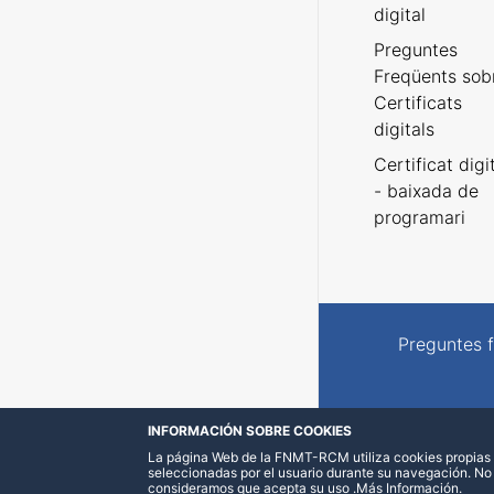
digital
Preguntes
Freqüents sob
Certificats
digitals
Certificat digi
- baixada de
programari
Preguntes 
INFORMACIÓN SOBRE COOKIES
La página Web de la FNMT-RCM utiliza cookies propias y
seleccionadas por el usuario durante su navegación. No
consideramos que acepta su uso
.
Más Información
.