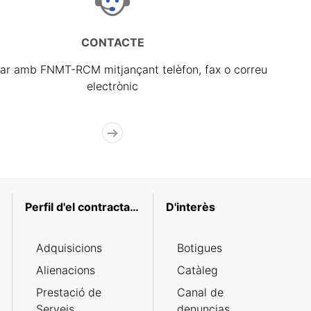
CONTACTE
ar amb FNMT-RCM mitjançant telèfon, fax o correu
electrònic
Perfil d'el contractant
D'interès
Adquisicions
Botigues
Alienacions
Catàleg
Prestació de
Canal de
Serveis
denuncias