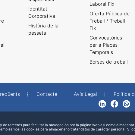
Laboral Fix
Identitat
Oferta Pública de
Corporativa
re
Treball / Treball
Història de la
Fix
pesseta
Convocatóries
tal
per a Places
Temporals
Borses de treball
freqüents
Contacte
Avís Legal
Política d
LinkedIn
Facebook
WhatsApp
 de terceros para facilitar la navegación por la página web así como almacenar 
 empleamos las cookies para almacenar o tratar datos de carácter personal. Si 