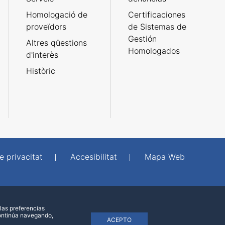
Homologació de
Certificaciones
proveïdors
de Sistemas de
Gestión
Altres qüestions
Homologados
d'interès
Històric
e privacitat
Accesibilitat
Mapa Web
las preferencias
continúa navegando,
ACEPTO