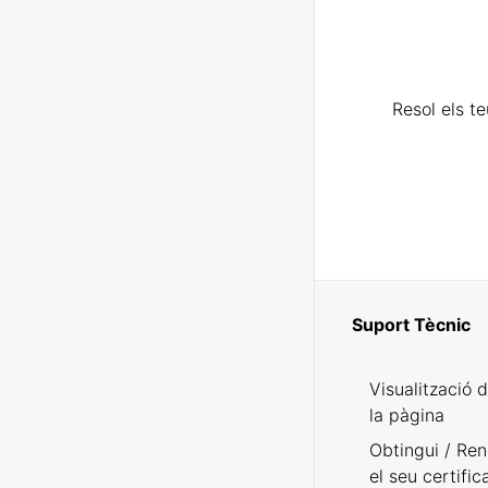
Resol els t
Suport Tècnic
Visualització 
la pàgina
Obtingui / Ren
el seu certific