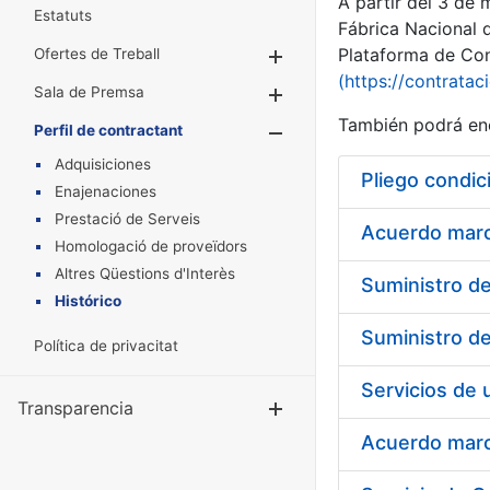
A partir del 3 de
Estatuts
Fábrica Nacional 
Plataforma de Cont
Ofertes de Treball
Mostra/Amaga
(https://contratac
Sala de Premsa
Mostra/Amaga
También podrá enc
Perfil de contractant
Mostra/Amaga
Adquisiciones
Pliego condic
Enajenaciones
Prestació de Serveis
Acuerdo marco
Homologació de proveïdors
Altres Qüestions d'Interès
Histórico
Política de privacitat
Transparencia
Mostra/Amag
Acuerdo marco