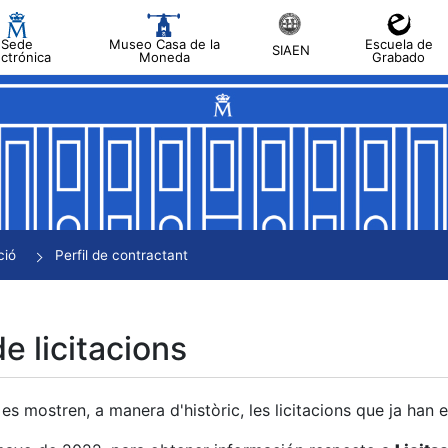
Sede
Museo Casa de la
Escuela de
SIAEN
ectrónica
Moneda
Grabado
a
a
a
a
ció
Perfil de contractant
a
de licitacions
es mostren, a manera d'històric, les licitacions que ja han 