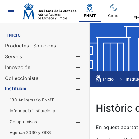
Navegació
FNMT
Ceres
El
INICIO
Productes i Solucions
Mostra/Amag
Serveis
Mostra/Amag
Innovación
Mostra/Amag
Col·leccionista
Mostra/Amag
Inicio
Institu
Institució
Mostra/Amag
130 Aniversario FNMT
Històric 
Informació institucional
Compromisos
Mostra/Amaga
En aquest apartat 
Agenda 2030 y ODS