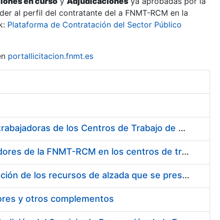
ciones en curso
y
Adjudicaciones
ya aprobadas por la
er al perfil del contratante del a FNMT-RCM en la
k:
Plataforma de Contratación del Sector Público
en
portallicitacion.fnmt.es
Suministro de Protectores Auditivos a medida para las personas trabajadoras de los Centros de Trabajo de Madrid y Burgos
Suministro de gafas graduadas antiproyecciones para los trabajadores de la FNMT-RCM en los centros de trabajo de Madrid y Burgos
Servicios de una empresa externa para el asesoramiento y resolución de los recursos de alzada que se presentan relacionados con procesos de selección para la FNMT-RCM
tores y otros complementos