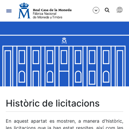
Navegació
Mostra/Amaga
Mostra/Amaga
Mostra/Amaga
Mostra/Amaga
Mostra/Amaga
Històric de licitacions
Mostra/Amaga
En aquest apartat es mostren, a manera d'històric,
les licitacions que ja han estat resoltes, així com les