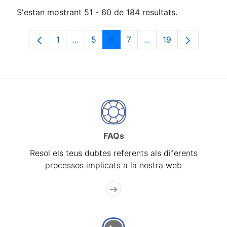
S'estan mostrant 51 - 60 de 184 resultats.
1
...
5
6
7
...
19
Pàgina
Pàgines intermèdies Utilitzeu TAB per n
Pàgina
Pàgina
Pàgina
Pàgines intermèdies 
Pàgina
FAQs
Resol els teus dubtes referents als diferents
processos implicats a la nostra web