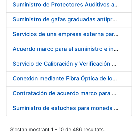
Suministro de Protectores Auditivos a medida para las personas trabajadoras de los Centros de Trabajo de Madrid y Burgos
Suministro de gafas graduadas antiproyecciones para los trabajadores de la FNMT-RCM en los centros de trabajo de Madrid y Burgos
Servicios de una empresa externa para el asesoramiento y resolución de los recursos de alzada que se presentan relacionados con procesos de selección para la FNMT-RCM
Acuerdo marco para el suministro e instalación de persianas, estores y otros complementos
Servicio de Calibración y Verificación Externa de los Equipos de Medición del Servicio de Prevención de la FNMT-RCM
Conexión mediante Fibra Óptica de los Centros de Proceso de Datos (CPDs) de las sedes de la FNMT-RCM de Burgos y Madrid
Contratación de acuerdo marco para el Suministro de Material de Electricidad para la Fábrica Nacional de Moneda y Timbre-Real Casa de la Moneda en su centro de trabajo de Burgos
Suministro de estuches para moneda de 30 €
S'estan mostrant 1 - 10 de 486 resultats.