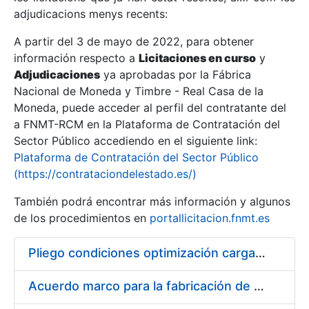
adjudicacions menys recents:
Mostra/Amaga
A partir del 3 de mayo de 2022, para obtener
información respecto a
Licitaciones en curso
y
Mostra/Amaga
Adjudicaciones
ya aprobadas por la Fábrica
Mostra/Amaga
Nacional de Moneda y Timbre - Real Casa de la
Moneda, puede acceder al perfil del contratante del
a FNMT-RCM en la Plataforma de Contratación del
Sector Público accediendo en el siguiente link:
Plataforma de Contratación del Sector Público
(https://contrataciondelestado.es/)
También podrá encontrar más información y algunos
de los procedimientos en
portallicitacion.fnmt.es
Pliego condiciones optimización cargas compras firmado
Mostra/Amaga
Acuerdo marco para la fabricación de piezas